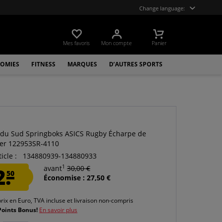
Change language:
Mes favoris
Mon compte
Panier
OMIES
FITNESS
MARQUES
D’AUTRES SPORTS
 du Sud Springboks ASICS Rugby Écharpe de
er 122953SR-4110
icle :
134880939-134880933
1
2.
avant
30,00 €
50
Économise : 27,50 €
prix en Euro, TVA incluse et
livraison non-compris
Points Bonus!
En savoir plus