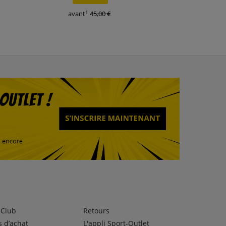
1
1
avant
45,00 €
avant
80,00 €
lClub
Retours
 d’achat
L'appli Sport-Outlet