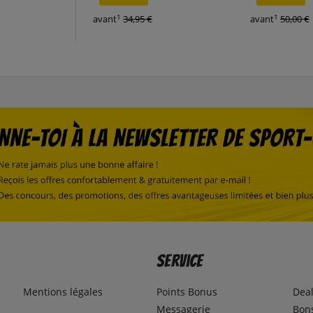
1
1
avant
34,95 €
avant
50,00 €
Service
Mentions légales
Points Bonus
Dea
Messagerie
Bons