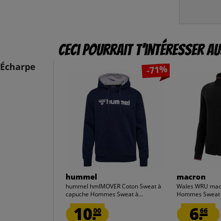
Ceci pourrait t’intéresser au
 Écharpe
-71%
hummel
macron
hummel hmlMOVER Coton Sweat à
Wales WRU mac
capuche Hommes Sweat à...
Hommes Sweat 
10.
6.
00
66