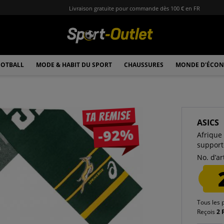
Livraison gratuite pour commande dès 100 € en FR
OTBALL
MODE & HABIT DU SPORT
CHAUSSURES
MONDE D'ÉCON
Ta remise
ASICS
-92%
Afrique
support
No. d’art
Tous les 
Reçois
2 