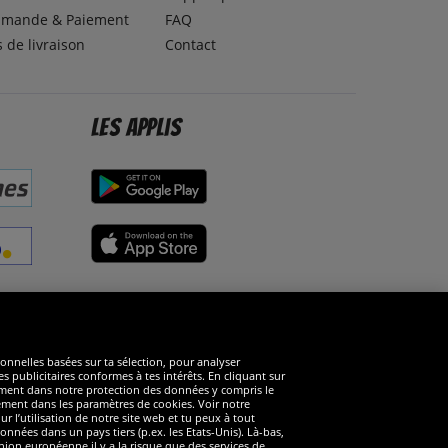
mande & Paiement
FAQ
s de livraison
Contact
Les applis
éseaux sociaux
ionnelles basées sur ta sélection, pour analyser
s publicitaires conformes à tes intérêts. En cliquant sur
arément dans notre protection des données y compris le
rément dans les paramètres de cookies. Voir notre
 l’utilisation de notre site web et tu peux à tout
nnées dans un pays tiers (p.ex. les Etats-Unis). Là-bas,
ion européenne il y a la risque que des services de