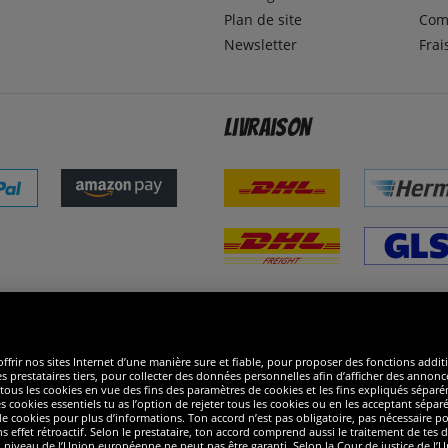
Plan de site
Com
Newsletter
Frai
Livraison
ommes excellents
R
ffrir nos sites Internet d’une manière sure et fiable, pour proposer des fonctions addit
es prestataires tiers, pour collecter des données personnelles afin d’afficher des annonce
 de tous les cookies en vue des fins des paramètres de cookies et les fins expliqués sép
s cookies essentiels tu as l’option de rejeter tous les cookies ou en les acceptant sépa
 cookies pour plus d’informations. Ton accord n’est pas obligatoire, pas nécessaire pour
ffet rétroactif. Selon le prestataire, ton accord comprend aussi le traitement de tes do
iveau de l’Union européenne ne peut pas être garanti. Selon la Cour de justice de l’Un