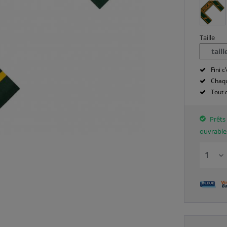
Taille
tail
Fini c’
Chaqu
Tout 
Prêts 
ouvrable