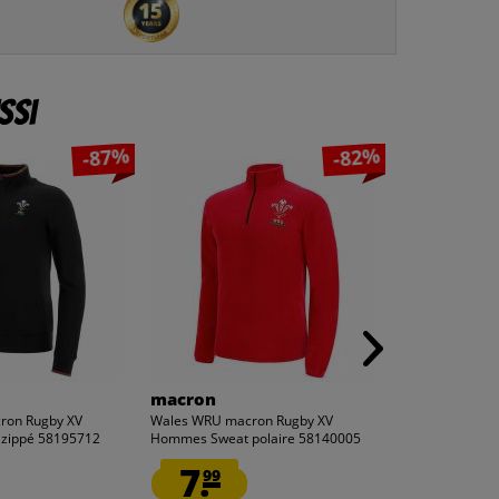
ssi
-87%
-82%
macron
CASTORE
ron Rugby XV
Wales WRU macron Rugby XV
Coupe du mond
zippé 58195712
Hommes Sweat polaire 58140005
Samoa CASTORE
7.
19.
99
99