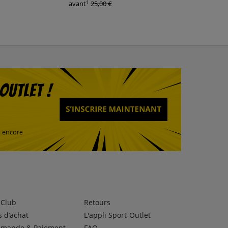
1
1
avant
25,00 €
avant
17,95 €
lClub
Retours
 d’achat
L'appli Sport-Outlet
mande & Paiement
FAQ