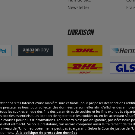
Newsletter
Frai
Livraison
ommes excellents
R
ffrir nos sites Internet d’une manière sure et fiable, pour proposer des fonctions addit
es prestataires tiers, pour collecter des données personnelles afin d’afficher des annonce
 de tous les cookies en vue des fins des paramètres de cookies et les fins expliqués sép
s cookies essentiels tu as l’option de rejeter tous les cookies ou en les acceptant sépa
 cookies pour plus d’informations. Ton accord n’est pas obligatoire, pas nécessaire pour
ffet rétroactif. Selon le prestataire, ton accord comprend aussi le traitement de tes do
iveau de l’Union européenne ne peut pas être garanti. Selon la Cour de justice de l’Un
ctionnels.
À la politique de protection données