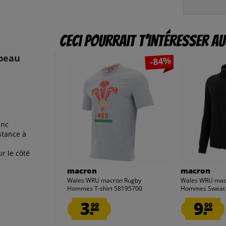
Ceci pourrait t’intéresser au
peau
-84%
anc
stance à
ur le côté
macron
macron
Wales WRU macron Rugby
Wales WRU mac
Hommes T-shirt 58195700
Hommes Sweat 
3.
9.
99
99