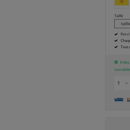
Taille
tail
Fini c’
Chaqu
Tout 
Prêts 
ouvrable