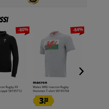
ssi
-80%
-84%
macron
NASA
ron Rugby XV
Wales WRU macron Rugby
NASA Couverture
zippé 58195712
Hommes T-shirt 58195704
170 cm 400689
3.
5.
99
99