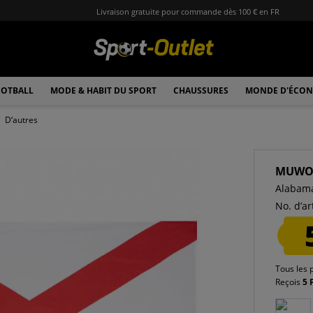
Livraison gratuite pour commande dès 100 € en FR
OTBALL
MODE & HABIT DU SPORT
CHAUSSURES
MONDE D'ÉCON
D‘autres
MUW
Alabam
No. d’art
Tous les 
Reçois
5 