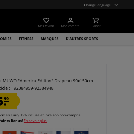
Change language:
Mes favoris
Mon compte
Panier
OMIES
FITNESS
MARQUES
D’AUTRES SPORTS
O
a MUWO "America Edition" Drapeau 90x150cm
icle :
92384959-92384948
5.
99
prix en Euro, TVA incluse et
livraison non-compris
Points Bonus!
En savoir plus