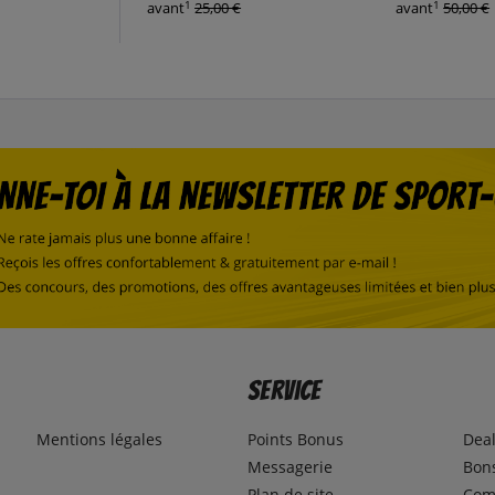
1
1
avant
25,00 €
avant
50,00 €
Service
Mentions légales
Points Bonus
Dea
Messagerie
Bons
Plan de site
Com