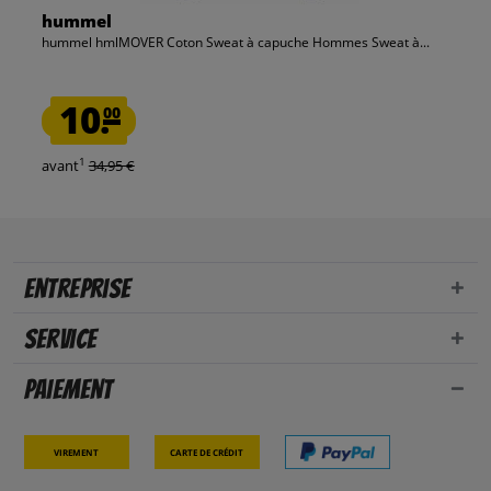
hummel
hummel hmlMOVER Coton Sweat à capuche Hommes Sweat à...
10.
00
1
avant
34,95 €
Entreprise
Service
Paiement
Virement
Carte de crédit