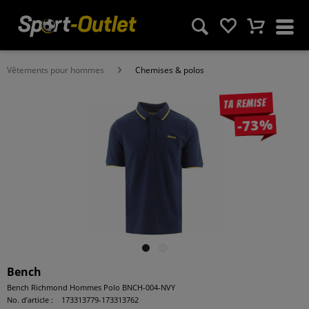
Vêtements pour hommes
Chemises & polos
Ta remise
-73%
Bench
Bench Richmond Hommes Polo BNCH-004-NVY
No. d’article :
173313779-173313762