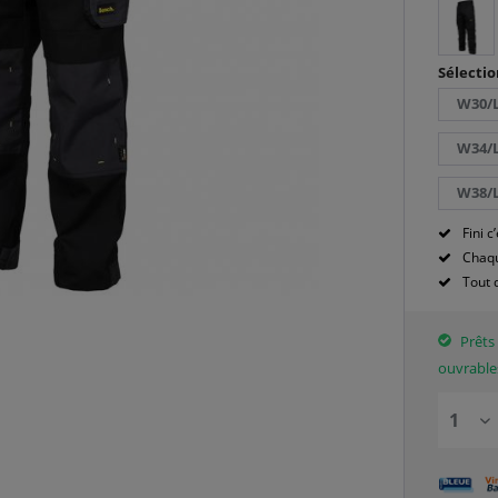
Sélectio
W30/
W34/
W38/
Fini c’
Chaqu
Tout 
Prêts 
ouvrable