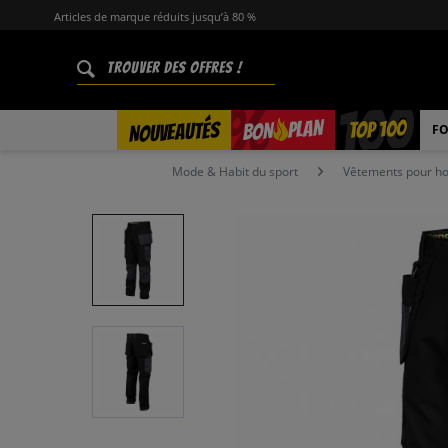
Articles de marque réduits jusqu’à 80 %
%
TOP 100
PLAN
NOUVEAUTÉS
BON
FO
Mode & Habit du sport
Vêtements pour 