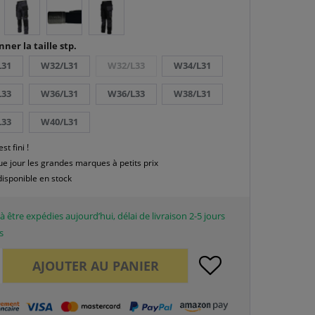
nner la taille stp.
L31
W32/L31
W32/L33
W34/L31
L33
W36/L31
W36/L33
W38/L31
L33
W40/L31
est fini !
e jour les grandes marques à petits prix
disponible en stock
à être expédies aujourd’hui, délai de livraison 2-5 jours
s
AJOUTER AU
PANIER