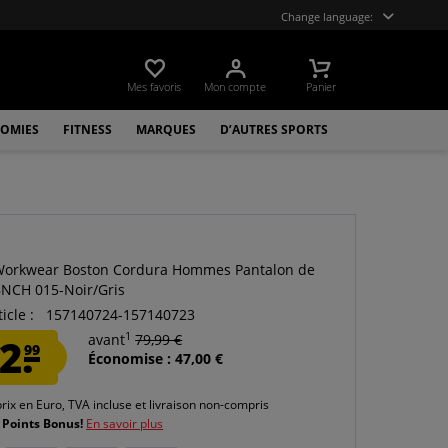
Change language:
Mes favoris
Mon compte
Panier
OMIES
FITNESS
MARQUES
D’AUTRES SPORTS
orkwear Boston Cordura Hommes Pantalon de
 BNCH 015-Noir/Gris
icle :
157140724-157140723
1
2.
avant
79,99 €
99
Économise : 47,00 €
prix en Euro, TVA incluse et
livraison non-compris
 Points Bonus!
En savoir plus