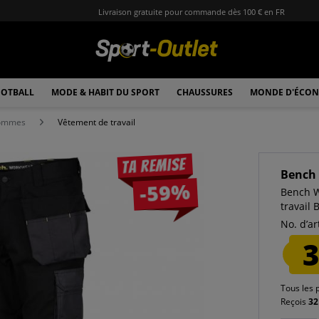
Livraison gratuite pour commande dès 100 € en FR
OTBALL
MODE & HABIT DU SPORT
CHAUSSURES
MONDE D'ÉCON
hommes
Vêtement de travail
Ta remise
Bench
-59%
Bench W
travail
No. d’art
3
Tous les 
Reçois
32