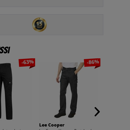
ssi
-63%
-86%
Lee Cooper
Lee Cooper