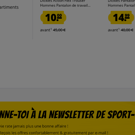
Dickies Action Flex Trouser
Dickies Pantalon
Hommes Pantalon de travail...
Hommes Pantalo
artiments
10.
14.
00
99
1
1
avant
45,00 €
avant
40,00 €