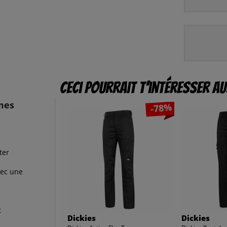
Ceci pourrait t’intéresser au
mes
-78%
ter
vec une
t
Dickies
Dickies