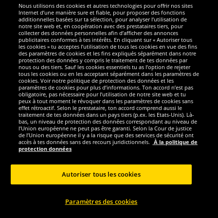
Nous utilisons des cookies et autres technologies pour offrir nos sites
Sécurité
Internet d’une manière sure et fiable, pour proposer des fonctions
additionnelles basées sur ta sélection, pour analyser l’utilisation de
notre site web et, en coopération avec des prestataires tiers, pour
Nous sommes excellents
collecter des données personnelles afin d’afficher des annonces
publicitaires conformes à tes intérêts. En cliquant sur « Autoriser tous
les cookies » tu acceptes l’utilisation de tous les cookies en vue des fins
des paramètres de cookies et les fins expliqués séparément dans notre
protection des données y compris le traitement de tes données par
nous ou des tiers. Sauf les cookies essentiels tu as l’option de rejeter
tous les cookies ou en les acceptant séparément dans les paramètres de
cookies. Voir notre politique de protection des données et les
paramètres de cookies pour plus d’informations. Ton accord n’est pas
obligatoire, pas nécessaire pour l’utilisation de notre site web et tu
peux à tout moment le révoquer dans les paramètres de cookies sans
effet rétroactif. Selon le prestataire, ton accord comprend aussi le
traitement de tes données dans un pays tiers (p.ex. les Etats-Unis). Là-
bas, un niveau de protection des données correspondant au niveau de
l’Union européenne ne peut pas être garanti. Selon la Cour de justice
de l’Union européenne il y a la risque que des services de sécurité ont
Réseaux sociaux
accès à tes données sans des recours juridictionnels.
À la politique de
protection données
Autoriser tous les cookies
Copyright © 2024 Sportspar GmbH, Gustav-Adolf-Ring 7, 04838 Eilenburg GER -
Paramètres des cookies
Tous droits réservés
1
*Tous les prix incluent la TVA, livraison est non-compris
Prix recommandé
2