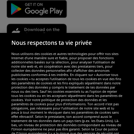
Nous respectons ta vie privée
Nous utilisons des cookies et autres technologies pour offrir nos sites
Sécurité
Internet d’une manière sure et fiable, pour proposer des fonctions
additionnelles basées sur ta sélection, pour analyser l’utilisation de
notre site web et, en coopération avec des prestataires tiers, pour
Nous sommes excellents
collecter des données personnelles afin d’afficher des annonces
publicitaires conformes à tes intérêts. En cliquant sur « Autoriser tous
les cookies » tu acceptes l’utilisation de tous les cookies en vue des fins
des paramètres de cookies et les fins expliqués séparément dans notre
protection des données y compris le traitement de tes données par
nous ou des tiers. Sauf les cookies essentiels tu as l’option de rejeter
tous les cookies ou en les acceptant séparément dans les paramètres de
cookies. Voir notre politique de protection des données et les
paramètres de cookies pour plus d’informations. Ton accord n’est pas
obligatoire, pas nécessaire pour l’utilisation de notre site web et tu
peux à tout moment le révoquer dans les paramètres de cookies sans
effet rétroactif. Selon le prestataire, ton accord comprend aussi le
traitement de tes données dans un pays tiers (p.ex. les Etats-Unis). Là-
bas, un niveau de protection des données correspondant au niveau de
l’Union européenne ne peut pas être garanti. Selon la Cour de justice
de l’Union européenne il y a la risque que des services de sécurité ont