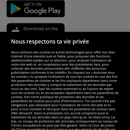
Nous respectons ta vie privée
Nous utilisons des cookies et autres technologies pour offrir nos sites
Sécurité
Internet d’une manière sure et fiable, pour proposer des fonctions
additionnelles basées sur ta sélection, pour analyser l’utilisation de
notre site web et, en coopération avec des prestataires tiers, pour
Nous sommes excellents
collecter des données personnelles afin d’afficher des annonces
publicitaires conformes à tes intérêts. En cliquant sur « Autoriser tous
les cookies » tu acceptes l’utilisation de tous les cookies en vue des fins
des paramètres de cookies et les fins expliqués séparément dans notre
protection des données y compris le traitement de tes données par
nous ou des tiers. Sauf les cookies essentiels tu as l’option de rejeter
tous les cookies ou en les acceptant séparément dans les paramètres de
cookies. Voir notre politique de protection des données et les
paramètres de cookies pour plus d’informations. Ton accord n’est pas
obligatoire, pas nécessaire pour l’utilisation de notre site web et tu
peux à tout moment le révoquer dans les paramètres de cookies sans
effet rétroactif. Selon le prestataire, ton accord comprend aussi le
traitement de tes données dans un pays tiers (p.ex. les Etats-Unis). Là-
bas, un niveau de protection des données correspondant au niveau de
l’Union européenne ne peut pas être garanti. Selon la Cour de justice
de l’Union européenne il y a la risque que des services de sécurité ont