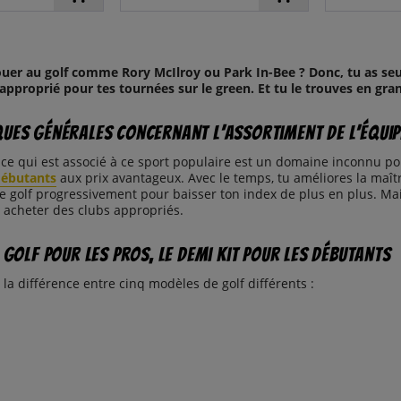
ouer au golf comme Rory McIlroy ou Park In-Bee ? Donc, tu as se
approprié pour tes tournées sur le green. Et tu le trouves en gran
ues générales concernant l’assortiment de l’équi
t ce qui est associé à ce sport populaire est un domaine inconnu pou
débutants
aux prix avantageux. Avec le temps, tu améliores la maîtri
golf progressivement pour baisser ton index de plus en plus. Mais
 acheter des clubs appropriés.
 golf pour les pros, le demi kit pour les débutants
t la différence entre cinq modèles de golf différents :