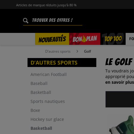
Articles de marque réduits jusqu’à 80 %
%
TOP 100
PLAN
NOUVEAUTÉS
BON
FO
D’autres sports
Golf
Le golf
D’AUTRES SPORTS
Tu voudrais j
American Football
approprié pour
en savoir plus
Baseball
Basketball
Sports nautiques
Boxe
Hockey sur glace
Basketball