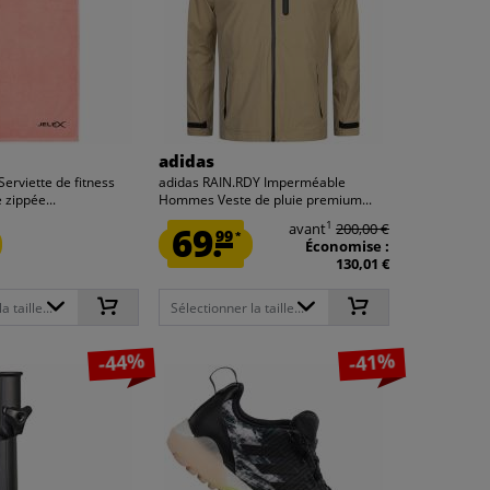
adidas
Serviette de fitness
adidas RAIN.RDY Imperméable
 zippée...
Hommes Veste de pluie premium...
1
69.
avant
200,00 €
99
*
Économise :
130,01 €
 taille...
Sélectionner la taille...
-44%
-41%