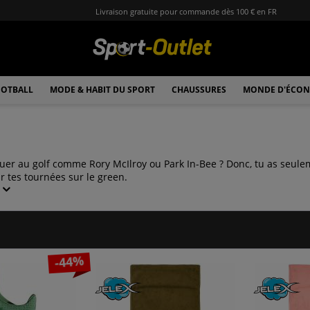
Livraison gratuite pour commande dès 100 € en FR
OTBALL
MODE & HABIT DU SPORT
CHAUSSURES
MONDE D'ÉCON
ouer au golf comme Rory McIlroy ou Park In-Bee ? Donc, tu as seule
 tes tournées sur le green.
-44%