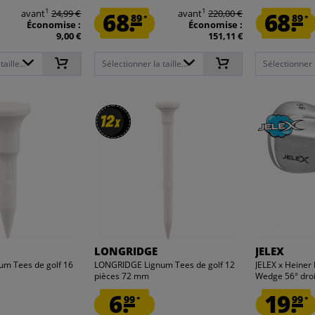
1
1
avant
24,99 €
68.
avant
220,00 €
68.
89
89
*
*
Économise :
Économise :
9,00 €
151,11 €
aille...
Sélectionner la taille...
Sélectionner la
12
12
x
x
LONGRIDGE
JELEX
m Tees de golf 16
LONGRIDGE Lignum Tees de golf 12
JELEX x Heiner 
pièces 72 mm
Wedge 56° droi
6.
19.
99
99
*
*