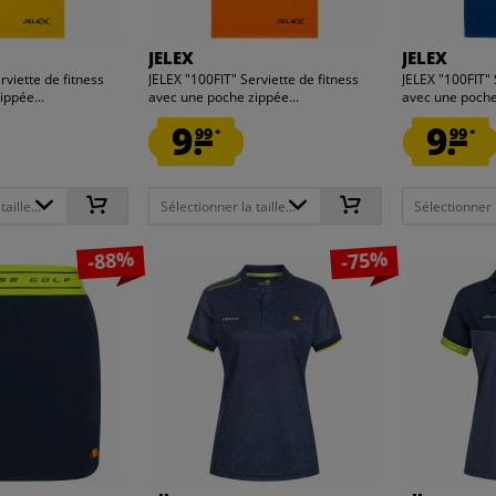
JELEX
JELEX
rviette de fitness
JELEX "100FIT" Serviette de fitness
JELEX "100FIT" 
ippée...
avec une poche zippée...
avec une poche
9.
9.
99
99
*
*
aille...
Sélectionner la taille...
Sélectionner la
-88%
-75%