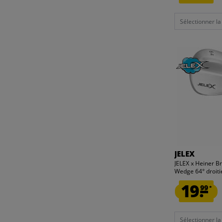
Sélectionner la t
JELEX
JELEX x Heiner B
Wedge 64° droiti
19.
99
*
Sélectionner la t