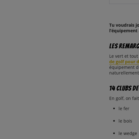
Tu voudrais j
l’équipement 
Les remarq
Le vert et tou
de golf pour 
équipement de 
naturellement
14 clubs de
En golf, on fai
le fer
le bois
le wedge