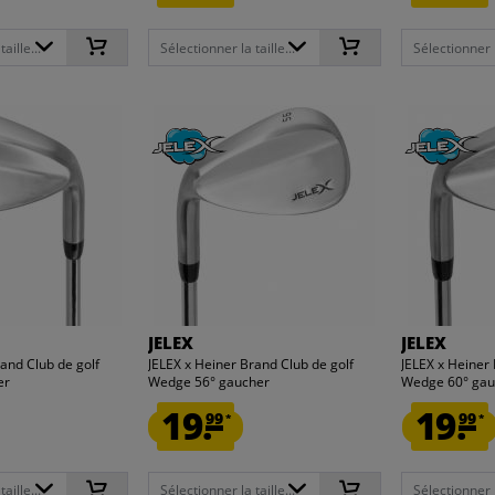
aille...
Sélectionner la taille...
Sélectionner la
JELEX
JELEX
rand Club de golf
JELEX x Heiner Brand Club de golf
JELEX x Heiner 
er
Wedge 56° gaucher
Wedge 60° gau
19.
19.
99
99
*
*
aille...
Sélectionner la taille...
Sélectionner la