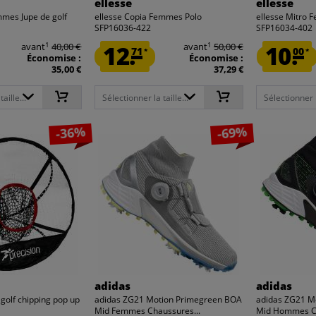
ellesse
ellesse
mmes Jupe de golf
ellesse Copia Femmes Polo
ellesse Mitro 
SFP16036-422
SFP16034-402
1
1
avant
40,00 €
12.
avant
50,00 €
10.
71
00
*
*
Économise :
Économise :
35,00 €
37,29 €
aille...
Sélectionner la taille...
Sélectionner la
-36%
-69%
adidas
adidas
e golf chipping pop up
adidas ZG21 Motion Primegreen BOA
adidas ZG21 M
Mid Femmes Chaussures...
Mid Hommes Ch