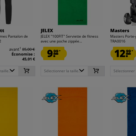
tt
JELEX
Masters
mmes Pantalon de
JELEX "100FIT" Serviette de fitness
Masters Porte-
2
avec une poche zippée...
TRA0016
1
avant
85,00 €
9.
12.
99
99
*
*
Économise :
45,01 €
aille...
Sélectionner la taille...
Sélectionner la