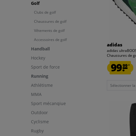
Golf
Clubs de golf
Chaussures de golf
Vêtements de golf
Accessoires de golf
adidas
Handball
adidas ultraBOO
Chaussures de g
Hockey
99.
99
*
Sport de force
Running
Athlétisme
Sélectionner la t
MMA
Sport mécanqiue
Outdoor
Cyclisme
Rugby