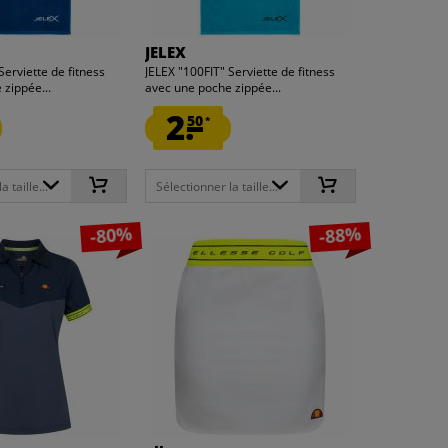
JELEX
Serviette de fitness
JELEX "100FIT" Serviette de fitness
 zippée...
avec une poche zippée...
2.
50
*
 taille...
Sélectionner la taille...
-80%
-88%