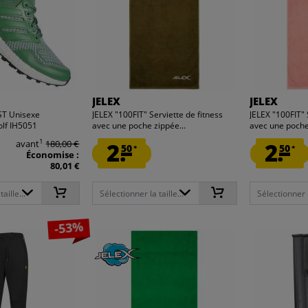
JELEX
JELEX
ST Unisexe
JELEX "100FIT" Serviette de fitness
JELEX "100FIT" 
olf IH5051
avec une poche zippée...
avec une poche
1
avant
180,00 €
2.
2.
50
50
*
*
Économise :
80,01 €
aille...
Sélectionner la taille...
Sélectionner la
-53%