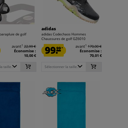
adidas
parapluie de golf
adidas Codechaos Hommes
Chaussures de golf GZ6010
1
1
avant
22,99 €
99.
avant
170,00 €
99
*
Économise :
Économise :
10,00 €
70,01 €
 taille...
Sélectionner la taille...