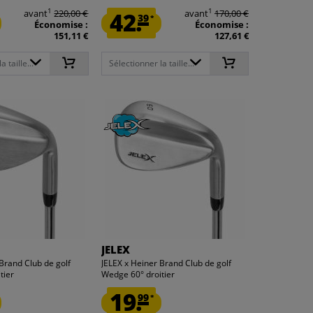
1
1
avant
220,00 €
42.
avant
170,00 €
39
*
Économise :
Économise :
151,11 €
127,61 €
 taille...
Sélectionner la taille...
JELEX
Brand Club de golf
JELEX x Heiner Brand Club de golf
tier
Wedge 60° droitier
19.
99
*