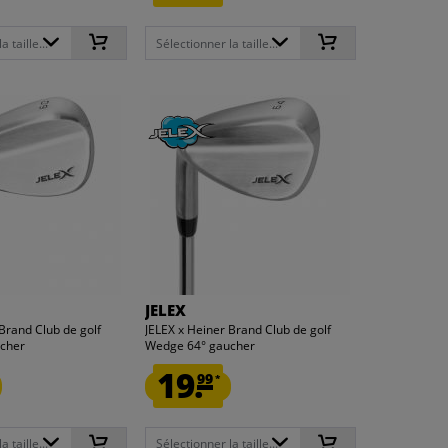
 taille...
Sélectionner la taille...
JELEX
Brand Club de golf
JELEX x Heiner Brand Club de golf
cher
Wedge 64° gaucher
19.
99
*
 taille...
Sélectionner la taille...