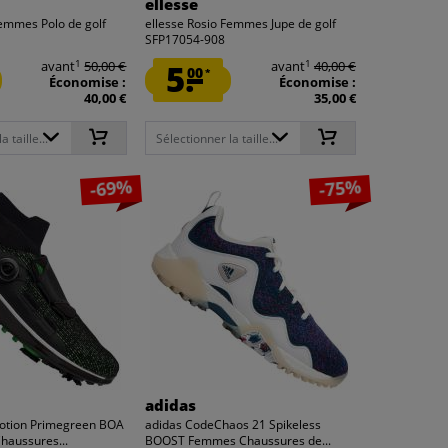
ellesse
Femmes Polo de golf
ellesse Rosio Femmes Jupe de golf
SFP17054-908
1
1
avant
50,00 €
5.
avant
40,00 €
00
*
Économise :
Économise :
40,00 €
35,00 €
 taille...
Sélectionner la taille...
-69%
-75%
adidas
otion Primegreen BOA
adidas CodeChaos 21 Spikeless
aussures...
BOOST Femmes Chaussures de...