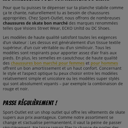
Pour que tu puisses te dépenser sur ta planche stabile comme
ça te chante, naturellement tu as besoin de chaussures
appropriées. Chez Sport-Outlet, nous offrons de nombreuses
chaussures de skate bon marché
des marques renommées
telles que Visions Street Wear, ECKO Unltd ou DC Shoes.
Les modèles de haute qualité satisfont toutes les exigences
d’un skateur : Les dessus est généralement d’un tissue textile
supérieur, d’un cuir véritable ou d’un similicuir. Tous les
modèles sont respirants pour apporter assez d’air frais aux
pieds. En plus, les semelles en caoutchouc de haute qualité
des
chaussures bon marché pour femmes
et
pour hommes
offrent un bon amortissement et un haut confort. Concernant
le style et l’aspect optique tu peux choisir entre les modèles
relativement simple et unicolore ou les modèles super stylés
qui sont absolument voyants – par exemple la combinaison de
rouge et noir.
Passe régulièrement !
Sport-Outlet est un shop outlet qui offre les vêtements de skate
supers aux prix avantageux. Comme notre assortiment se
change et s’actualise permanentent, il vaut la peine de passer
régulièrement. Ne laisse jamais filer la chance de porter des