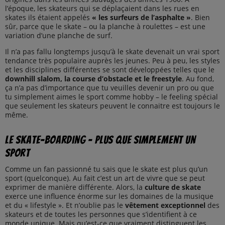
l’époque, les skateurs qui se déplaçaient dans les rues en
skates ils étaient appelés
« les surfeurs de l’asphalte »
. Bien
sûr, parce que le skate – ou la planche à roulettes – est une
variation d’une planche de surf.
Il n’a pas fallu longtemps jusqu’à le skate devenait un vrai sport
tendance très populaire auprès les jeunes. Peu à peu, les styles
et les disciplines différentes se sont développées telles que le
downhill slalom, la course d’obstacle et le freestyle
. Au fond,
ça n’a pas d’importance que tu veuilles devenir un pro ou que
tu simplement aimes le sport comme hobby – le feeling spécial
que seulement les skateurs peuvent le connaitre est toujours le
même.
Le skate-boarding – plus que simplement un
sport
Comme un fan passionné tu sais que le skate est plus qu’un
sport (quelconque). Au fait c’est un art de vivre que se peut
exprimer de manière différente. Alors, la
culture de skate
exerce une influence énorme sur les domaines de la musique
et du « lifestyle ». Et n’oublie pas le
vêtement exceptionnel
des
skateurs et de toutes les personnes que s’identifient à ce
monde unique. Mais qu’est-ce que vraiment distinguent les