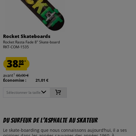
Rocket Skateboards
Rocket Rasta Fade 8" Skate-board
RKT-COM-1535
38.
99
*
1
avant
60,00 €
Économise :
21,01 €
Sélectionner la taille...
Du surfeur de l’asphalte au skateur
Le skate-boarding que nous connaissons aujourd’hui, il a ses
origines dans les années sauvages des années 1960. À