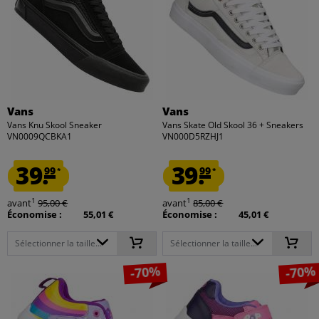
Vans
Vans
Vans Knu Skool Sneaker
Vans Skate Old Skool 36 + Sneakers
VN0009QCBKA1
VN000D5RZHJ1
39.
39.
99
99
*
*
1
1
avant
95,00 €
avant
85,00 €
Économise :
55,01 €
Économise :
45,01 €
Sélectionner la taille...
Sélectionner la taille...
-70%
-70%