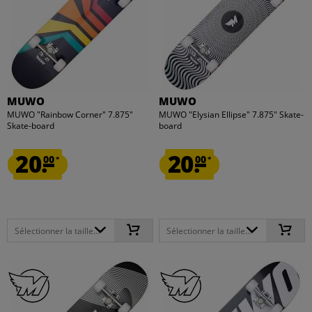
MUWO
MUWO
MUWO "Rainbow Corner" 7.875"
MUWO "Elysian Ellipse" 7.875" Skate-
Skate-board
board
20.
20.
00
00
*
*
Sélectionner la taille...
Sélectionner la taille...