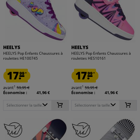
HEELYS
HEELYS
HEELYS Pop Enfants Chaussures à
HEELYS Pop Enfants Chaussures à
roulettes HE100745
roulettes HES10161
17.
17.
99
99
*
*
1
1
avant
59,95 €
avant
59,95 €
Économise :
41,96 €
Économise :
41,96 €
Sélectionner la taille...
Sélectionner la taille...