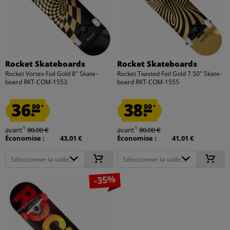
Rocket Skateboards
Rocket Skateboards
Rocket Vortex Foil Gold 8" Skate-
Rocket Twisted Foil Gold 7.50" Skate-
board RKT-COM-1553
board RKT-COM-1555
36.
38.
99
99
*
*
1
1
avant
80,00 €
avant
80,00 €
Économise :
43,01 €
Économise :
41,01 €
Sélectionner la taille...
Sélectionner la taille...
-35%