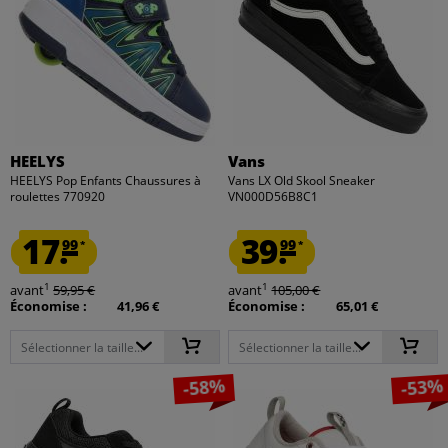
HEELYS
Vans
HEELYS Pop Enfants Chaussures à
Vans LX Old Skool Sneaker
roulettes 770920
VN000D56B8C1
17.
39.
99
99
*
*
1
1
avant
59,95 €
avant
105,00 €
Économise :
41,96 €
Économise :
65,01 €
Sélectionner la taille...
Sélectionner la taille...
-58%
-53%