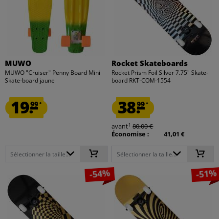
MUWO
Rocket Skateboards
MUWO "Cruiser" Penny Board Mini
Rocket Prism Foil Silver 7.75" Skate-
Skate-board jaune
board RKT-COM-1554
19.
38.
99
99
*
*
1
avant
80,00 €
Économise :
41,01 €
Sélectionner la taille...
Sélectionner la taille...
-54%
-51%