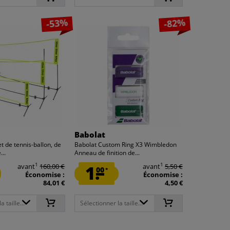
-53%
-82%
Babolat
et de tennis-ballon, de
Babolat Custom Ring X3 Wimbledon
...
Anneau de finition de...
1
1
avant
160,00 €
1.
avant
5,50 €
00
*
Économise :
Économise :
84,01 €
4,50 €
 taille...
Sélectionner la taille...