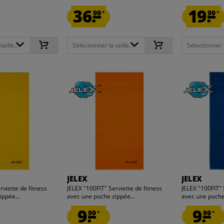
36.
19.
99
99
*
*
aille...
Sélectionner la taille...
Sélectionner la
JELEX
JELEX
rviette de fitness
JELEX "100FIT" Serviette de fitness
JELEX "100FIT" 
ippée...
avec une poche zippée...
avec une poche
9.
9.
99
99
*
*