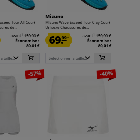
Mizuno
ceed Tour All Court
Mizuno Wave Exceed Tour Clay Court
ures de...
Unisexe Chaussures de...
1
1
avant
150,00 €
69.
avant
150,00 €
99
*
Économise :
Économise :
80,01 €
80,01 €
 taille...
Sélectionner la taille...
-57%
-40%