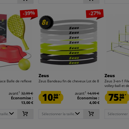
-39%
-27%
8
8
x
x
Zeus
Zeus
face Balle de reflexe
Zeus Bandeau fin de cheveux Lot de 8
Zeus 3-en-1 Fil
volley-ball et de
1
1
avant
32,99 €
10.
avant
14,99 €
75.
99
99
*
*
Économise :
Économise :
13,00 €
4,00 €
aille...
Sélectionner la taille...
Sélectionner la