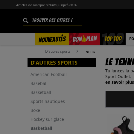
Articles de marque réduits jusqu’à 80 %
%
TOP 100
PLAN
NOUVEAUTÉS
BON
FO
D’autres sports
Tennis
Le tenn
D’AUTRES SPORTS
Tu lances la b
American Football
Sport-Outlet.
en savoir plus
Baseball
Basketball
Sports nautiques
Boxe
Hockey sur glace
Basketball