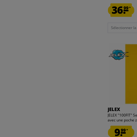
36.
99
*
Sélectionner la t
JELEX
JELEX "100FIT" Se
avec une poche z
9.
99
*