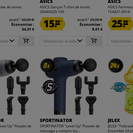
ASICS
ASICS
be de tennis
ASICS Garçon T-shirt de tennis
ASICS Femmes 
2044A029-100
154421-0014
1
1
avant
60,00 €
15.
avant
25,00 €
25.
99
99
*
*
Économise :
Économise :
34,01 €
9,01 €
aille...
Sélectionner la taille...
Sélectionner la
8
8
24
24
x
x
x
x
OR
SPORTINATOR
JELEX
el Up" Pistolet de
SPORTINATOR "Level Up" Pistolet de
JELEX "Tiebreak
massage y compris les...
Ensemble 24 pi