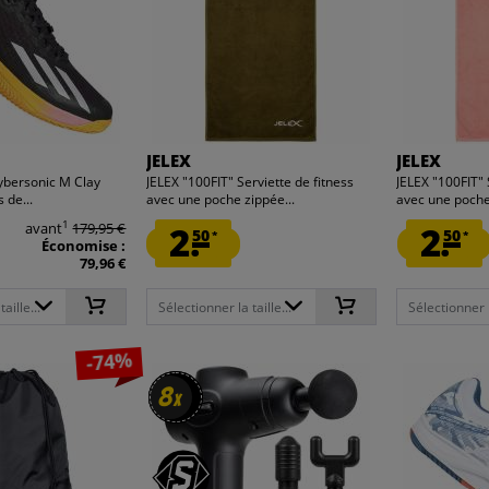
JELEX
JELEX
ybersonic M Clay
JELEX "100FIT" Serviette de fitness
JELEX "100FIT" 
 de...
avec une poche zippée...
avec une poche
1
avant
179,95 €
2.
2.
50
50
*
*
Économise :
79,96 €
aille...
Sélectionner la taille...
Sélectionner la
-74%
8
8
x
x