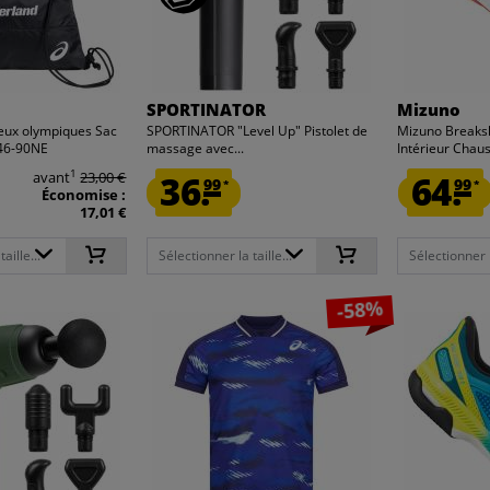
SPORTINATOR
Mizuno
eux olympiques Sac
SPORTINATOR "Level Up" Pistolet de
Mizuno Breaks
46-90NE
massage avec...
Intérieur Chaus
1
avant
23,00 €
36.
64.
99
99
*
*
Économise :
17,01 €
aille...
Sélectionner la taille...
Sélectionner la
-58%