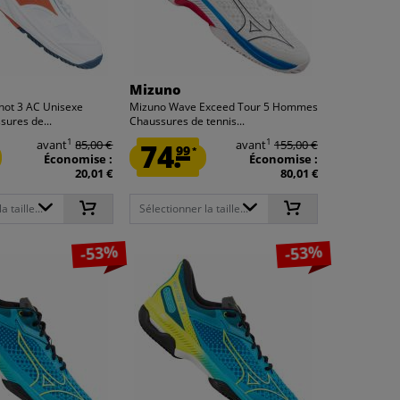
Mizuno
hot 3 AC Unisexe
Mizuno Wave Exceed Tour 5 Hommes
sures de...
Chaussures de tennis...
1
1
avant
85,00 €
74.
avant
155,00 €
99
*
Économise :
Économise :
20,01 €
80,01 €
 taille...
Sélectionner la taille...
-53%
-53%