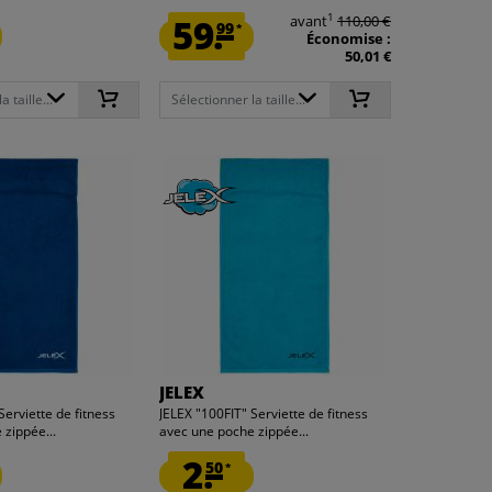
1
59.
avant
110,00 €
99
*
Économise :
50,01 €
 taille...
Sélectionner la taille...
JELEX
Serviette de fitness
JELEX "100FIT" Serviette de fitness
 zippée...
avec une poche zippée...
2.
50
*