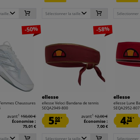
aille...
Sélectionner la taille...
Sélectionner la
-50%
-58%
ellesse
ellesse
 Femmes Chaussures
ellesse Veloci Bandana de tennis
ellesse Lune B
4
SEQA2949-800
SEQA2952-807
1
1
avant
150,00 €
5.
avant
12,00 €
4.
00
76
*
*
Économise :
Économise :
75,01 €
7,00 €
aille...
Sélectionner la taille...
Sélectionner la