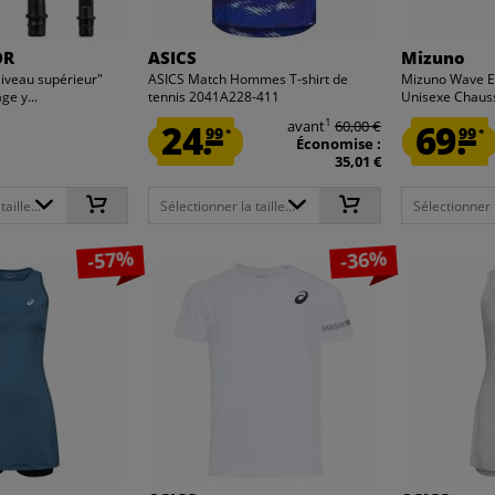
OR
ASICS
Mizuno
veau supérieur"
ASICS Match Hommes T-shirt de
Mizuno Wave Ex
ge y...
tennis 2041A228-411
Unisexe Chauss
1
24.
avant
60,00 €
69.
99
99
*
*
Économise :
35,01 €
aille...
Sélectionner la taille...
Sélectionner la
-57%
-36%