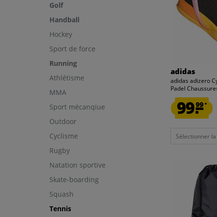
Golf
Handball
Hockey
Sport de force
Running
adidas
Athlétisme
adidas adizero C
Padel Chaussures
MMA
99.
99
*
Sport mécanqiue
Outdoor
Cyclisme
Sélectionner la t
Rugby
Natation sportive
Skate-boarding
Squash
Tennis