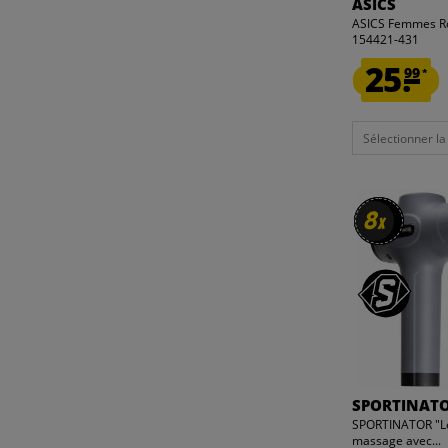
ASICS
ASICS Femmes Ro
154421-431
25.
99
*
Sélectionner la t
8
8
x
x
SPORTINAT
SPORTINATOR "Lev
massage avec...