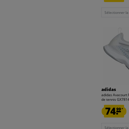
Sélectionner la t
adidas
adidas Avacourt
de tennis GX781
74.
99
*
Sélectionner la t