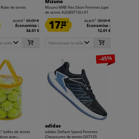
Mizuno
Robe de tennis
Mizuno MRB Flex Skort Femmes Jupe
de tennis K2GB9710U-01
1
1
avant
60,00 €
17.
avant
30,00 €
99
*
Économise :
Économise :
34,01 €
12,01 €
 taille...
Sélectionner la taille...
-45%
adidas
" balles de tennis
adidas Defiant Speed Femmes
èces avec...
Chaussures de tennis GX7135