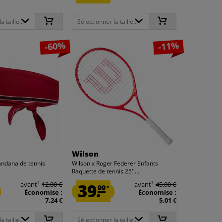
 taille...
Sélectionner la taille...
-60%
-11%
Wilson
andana de tennis
Wilson x Roger Federer Enfants
Raquette de tennis 25''...
1
1
avant
12,00 €
39.
avant
45,00 €
99
*
Économise :
Économise :
7,24 €
5,01 €
 taille...
Sélectionner la taille...