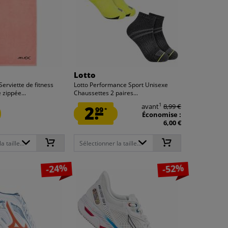
Lotto
Serviette de fitness
Lotto Performance Sport Unisexe
 zippée...
Chaussettes 2 paires...
1
2.
avant
8,99 €
99
*
Économise :
6,00 €
 taille...
Sélectionner la taille...
-24%
-52%