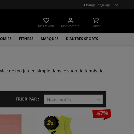
Change language:
Mes favoris
Mon compte
Panier
OMIES
FITNESS
MARQUES
D’AUTRES SPORTS
service de ton jeu en simple dans le shop de tennis de
TRIER PAR :
-67%
2
2
x
x