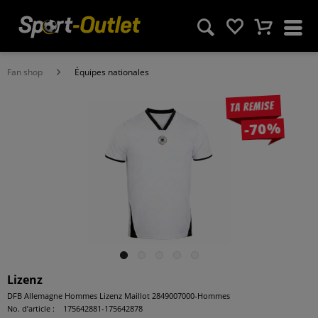
Fan shop
Équipes nationales
Ta remise
-70%
Lizenz
DFB Allemagne Hommes Lizenz Maillot 2849007000-Hommes
No. d’article :
175642881-175642878