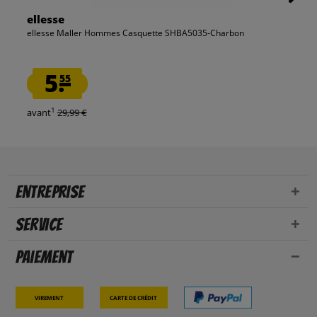
ellesse
ellesse Maller Hommes Casquette SHBA5035-Charbon
5.
55
1
avant
29,99 €
Entreprise
Service
Paiement
Virement
Carte de crédit