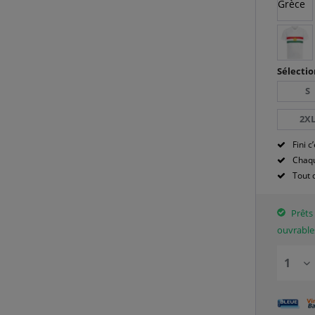
Sélectio
S
2X
Fini c’
Chaqu
Tout 
Prêts 
ouvrable