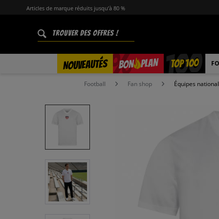
Articles de marque réduits jusqu’à 80 %
%
TOP 100
PLAN
NOUVEAUTÉS
BON
FO
Football
Fan shop
Équipes nationa