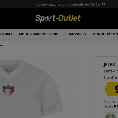
Livraison gratuite pour commande dès 100 € en FR
OTBALL
MODE & HABIT DU SPORT
CHAUSSURES
MONDE D'ÉCON
les
JELEX
États-U
No. d’art
Tous les 
Reçois
9 