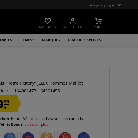
Change language:
Mes favoris
Mon compte
Panier
OMIES
FITNESS
MARQUES
D’AUTRES SPORTS
nis "Retro History" JELEX Hommes Maillot
icle :
164001473-164001455
9.
99
prix en Euro, TVA incluse et
livraison non-compris
Points Bonus!
En savoir plus