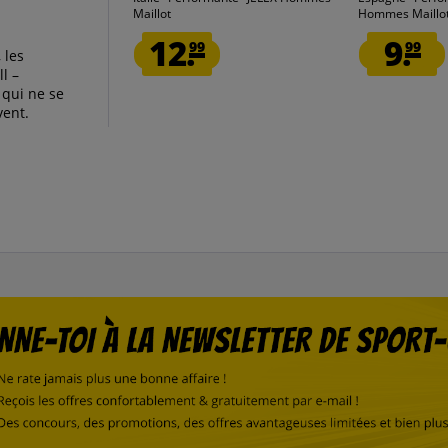
Maillot
Hommes Maillo
12.
9.
99
99
 les
l –
 qui ne se
vent.