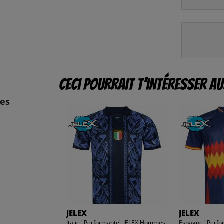
Ceci pourrait t’intéresser au
mes
JELEX
JELEX
Italie "Performante" JELEX Hommes
Espagne "Perfo