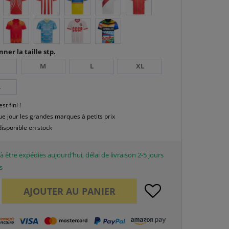
nner la taille stp.
M
L
XL
L
est fini !
e jour les grandes marques à petits prix
disponible en stock
à être expédies aujourd’hui, délai de livraison 2-5 jours
s
AJOUTER AU
PANIER