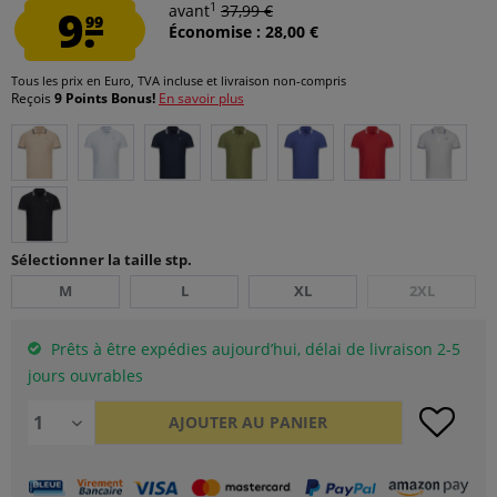
1
9.
avant
37,99 €
99
Économise : 28,00 €
Tous les prix en Euro, TVA incluse et
livraison non-compris
Reçois
9 Points Bonus!
En savoir plus
Sélectionner la taille stp.
M
L
XL
2XL
Prêts à être expédies aujourd’hui, délai de livraison 2-5
jours ouvrables
AJOUTER AU
PANIER