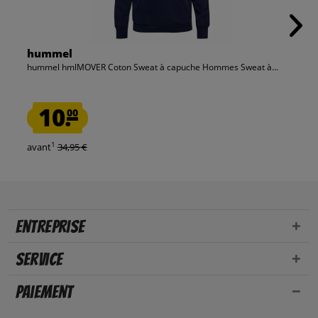
hummel
hummel hmlMOVER Coton Sweat à capuche Hommes Sweat à...
10.
00
1
avant
34,95 €
Entreprise
Service
Paiement