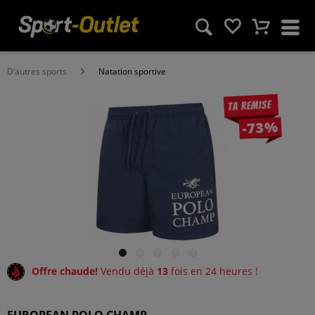
D’autres sports
Natation sportive
Ta remise
-73%
Offre chaude!
Vendu déjà
13
fois en 24 heures !