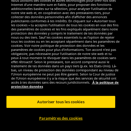
Nous utilisons des cookies et autres technologies pour offrir nos sites
Sécurité
Internet d’une manière sure et fiable, pour proposer des fonctions
additionnelles basées sur ta sélection, pour analyser l’utilisation de
notre site web et, en coopération avec des prestataires tiers, pour
Nous sommes excellents
collecter des données personnelles afin d’afficher des annonces
publicitaires conformes à tes intérêts. En cliquant sur « Autoriser tous
les cookies » tu acceptes l’utilisation de tous les cookies en vue des fins
des paramètres de cookies et les fins expliqués séparément dans notre
protection des données y compris le traitement de tes données par
nous ou des tiers. Sauf les cookies essentiels tu as l’option de rejeter
tous les cookies ou en les acceptant séparément dans les paramètres de
cookies. Voir notre politique de protection des données et les
paramètres de cookies pour plus d’informations. Ton accord n’est pas
obligatoire, pas nécessaire pour l’utilisation de notre site web et tu
peux à tout moment le révoquer dans les paramètres de cookies sans
effet rétroactif. Selon le prestataire, ton accord comprend aussi le
traitement de tes données dans un pays tiers (p.ex. les Etats-Unis). Là-
bas, un niveau de protection des données correspondant au niveau de
l’Union européenne ne peut pas être garanti. Selon la Cour de justice
de l’Union européenne il y a la risque que des services de sécurité ont
Réseaux sociaux
accès à tes données sans des recours juridictionnels.
À la politique de
protection données
Autoriser tous les cookies
Copyright © 2024 Sportspar GmbH, Gustav-Adolf-Ring 7, 04838 Eilenburg GER -
Paramètres des cookies
Tous droits réservés
1
*Tous les prix incluent la TVA, livraison est non-compris
Prix recommandé
2
actuel ou précèdent du fabricant, taxe à valeur incluse
Le prix est seulement