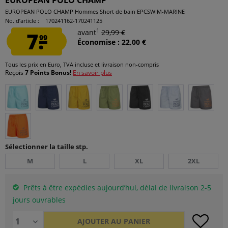
EUROPEAN POLO CHAMP
EUROPEAN POLO CHAMP Hommes Short de bain EPCSWIM-MARINE
No. d’article :
170241162-170241125
1
7.
avant
29,99 €
99
Économise : 22,00 €
Tous les prix en Euro, TVA incluse et
livraison non-compris
Reçois
7 Points Bonus!
En savoir plus
Sélectionner la taille stp.
M
L
XL
2XL
Prêts à être expédies aujourd’hui, délai de livraison 2-5
jours ouvrables
AJOUTER AU
PANIER