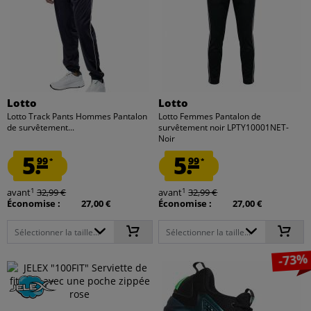
Lotto
Lotto
Lotto Track Pants Hommes Pantalon
Lotto Femmes Pantalon de
de survêtement...
survêtement noir LPTY10001NET-
Noir
5.
5.
99
99
*
*
1
1
avant
32,99 €
avant
32,99 €
Économise :
27,00 €
Économise :
27,00 €
Sélectionner la taille...
Sélectionner la taille...
-73%