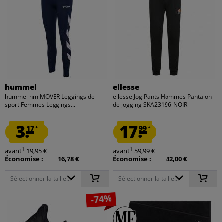
hummel
ellesse
hummel hmlMOVER Leggings de
ellesse Jog Pants Hommes Pantalon
sport Femmes Leggings...
de jogging SKA23196-NOIR
3.
17.
17
99
*
*
1
1
avant
19,95 €
avant
59,99 €
Économise :
16,78 €
Économise :
42,00 €
Sélectionner la taille...
Sélectionner la taille...
-74%