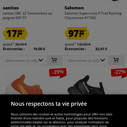
sanitas
Salomon
sanitas SBC 22 Tensiomètre au
Salomon Supercross 4 Trail Running
poignet 605-57
Chaussures 417362
17.
97.
99
99
*
*
1
1
avant
36,99 €
avant
130,00 €
Économise :
19,00 €
Économise :
32,01 €
Sélectionner la taille...
Sélectionner la taille...
-29%
-27%
Nous respectons ta vie privée
Nous utilisons des cookies et autres technologies pour offrir nos sites
Internet d’une manière sure et fiable, pour proposer des fonctions
additionnelles basées sur ta sélection, pour analyser l’utilisation de
notre site web et, en coopération avec des prestataires tiers, pour