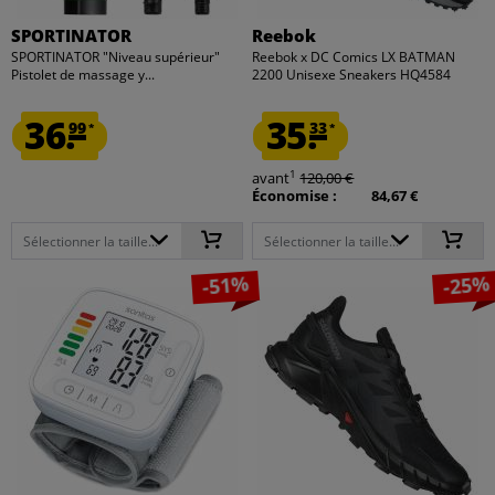
SPORTINATOR
Reebok
SPORTINATOR "Niveau supérieur"
Reebok x DC Comics LX BATMAN
Pistolet de massage y...
2200 Unisexe Sneakers HQ4584
36.
35.
99
33
*
*
1
avant
120,00 €
Économise :
84,67 €
Sélectionner la taille...
Sélectionner la taille...
-51%
-25%