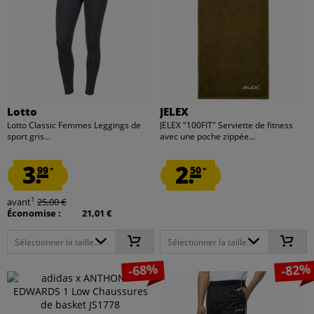
Lotto
JELEX
Lotto Classic Femmes Leggings de
JELEX "100FIT" Serviette de fitness
sport gris...
avec une poche zippée...
3.
2.
99
50
*
*
1
avant
25,00 €
Économise :
21,01 €
Sélectionner la taille...
Sélectionner la taille...
-68%
-82%