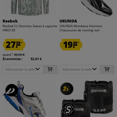
Reebok
UKUNDA
Reebok CL Hommes Sweat à capuche
UKUNDA Mombasa Hommes
HM3130
Chaussures de running noir
27.
19.
99
99
*
*
1
avant
80,00 €
Économise :
52,01 €
Sélectionner la taille...
Sélectionner la taille...
2
2
x
x