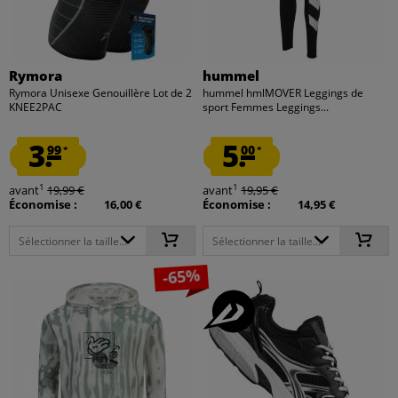
Rymora
hummel
Rymora Unisexe Genouillère Lot de 2
hummel hmlMOVER Leggings de
KNEE2PAC
sport Femmes Leggings...
3.
5.
99
00
*
*
1
1
avant
19,99 €
avant
19,95 €
Économise :
16,00 €
Économise :
14,95 €
Sélectionner la taille...
Sélectionner la taille...
-65%