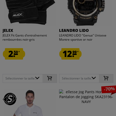
JELEX
LEANDRO LIDO
JELEX Fit Gants d'entraînement
LEANDRO LIDO "Genua" Unisexe
rembourrées noir-gris
Montre sportive or noir
2.
12.
50
99
*
*
Sélectionner la taille...
Sélectionner la taille...
-70%