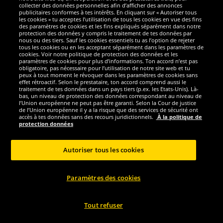
collecter des données personnelles afin d’afficher des annonces
Salomon
Salomon
publicitaires conformes à tes intérêts. En cliquant sur « Autoriser tous
les cookies » tu acceptes l’utilisation de tous les cookies en vue des fins
Salomon Aero Blaze 2 Hommes
Salomon Alphacross 5 GTX Gore-Tex
des paramètres de cookies et les fins expliqués séparément dans notre
Chaussures de running 474260
Hommes Chaussures de...
protection des données y compris le traitement de tes données par
nous ou des tiers. Sauf les cookies essentiels tu as l’option de rejeter
tous les cookies ou en les acceptant séparément dans les paramètres de
99.
94.
99
99
*
*
cookies. Voir notre politique de protection des données et les
paramètres de cookies pour plus d’informations. Ton accord n’est pas
obligatoire, pas nécessaire pour l’utilisation de notre site web et tu
1
1
avant
140,00 €
avant
130,00 €
peux à tout moment le révoquer dans les paramètres de cookies sans
effet rétroactif. Selon le prestataire, ton accord comprend aussi le
Économise :
40,01 €
Économise :
35,01 €
traitement de tes données dans un pays tiers (p.ex. les Etats-Unis). Là-
bas, un niveau de protection des données correspondant au niveau de
l’Union européenne ne peut pas être garanti. Selon la Cour de justice
Sélectionner la taille...
Sélectionner la taille...
de l’Union européenne il y a la risque que des services de sécurité ont
accès à tes données sans des recours juridictionnels.
À la politique de
-50%
-55%
protection données
Autoriser tous les cookies
Paramètres des cookies
Tout refuser