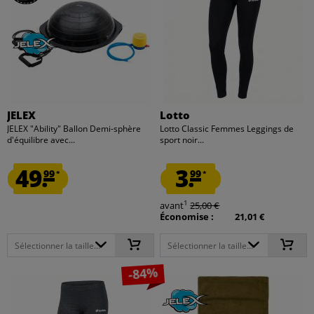
JELEX
Lotto
JELEX "Ability" Ballon Demi-sphère
Lotto Classic Femmes Leggings de
d'équilibre avec...
sport noir...
49.
3.
99
99
*
*
1
avant
25,00 €
Économise :
21,01 €
Sélectionner la taille...
Sélectionner la taille...
-84%