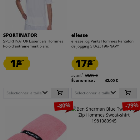
SPORTINATOR
ellesse
SPORTINATOR Essentials Hommes
ellesse Jog Pants Hommes Pantalon
Polo d'entrainement blanc
de jogging SKA23196-NAVY
1.
17.
99
99
*
*
1
avant
59,99 €
Économise :
42,00 €
Sélectionner la taille...
Sélectionner la taille...
-80%
-79%