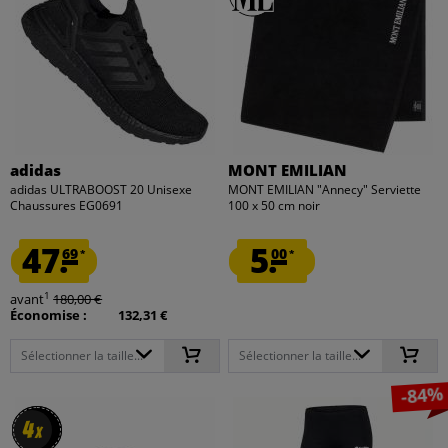
adidas
MONT EMILIAN
adidas ULTRABOOST 20 Unisexe
MONT EMILIAN "Annecy" Serviette
Chaussures EG0691
100 x 50 cm noir
47.
5.
69
00
*
*
1
avant
180,00 €
Économise :
132,31 €
Sélectionner la taille...
Sélectionner la taille...
-84%
4
4
x
x