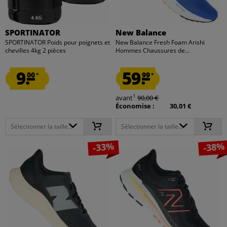
SPORTINATOR
New Balance
SPORTINATOR Poids pour poignets et
New Balance Fresh Foam Arishi
chevilles 4kg 2 pièces
Hommes Chaussures de...
9.
59.
00
99
*
*
1
avant
90,00 €
Économise :
30,01 €
Sélectionner la taille...
Sélectionner la taille...
-33%
-38%