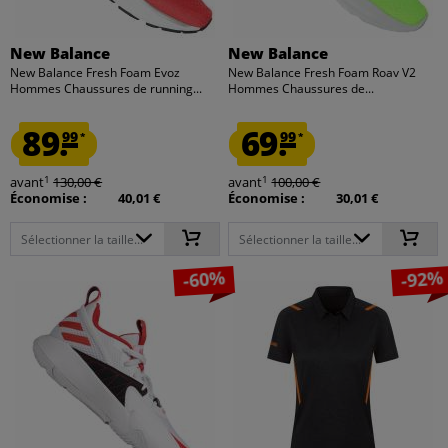
New Balance
New Balance
New Balance Fresh Foam Evoz
New Balance Fresh Foam Roav V2
Hommes Chaussures de running...
Hommes Chaussures de...
89.
69.
99
99
*
*
1
1
avant
130,00 €
avant
100,00 €
Économise :
40,01 €
Économise :
30,01 €
Sélectionner la taille...
Sélectionner la taille...
-60%
-92%