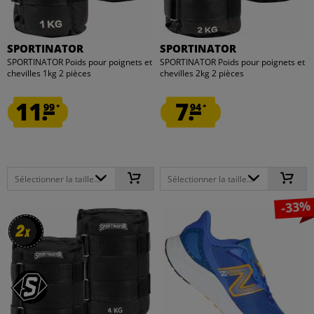
SPORTINATOR
SPORTINATOR
SPORTINATOR Poids pour poignets et
SPORTINATOR Poids pour poignets et
chevilles 1kg 2 pièces
chevilles 2kg 2 pièces
11.
7.
99
94
*
*
Sélectionner la taille...
Sélectionner la taille...
-33%
2
2
x
x