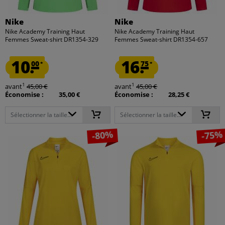
Nike
Nike
Nike Academy Training Haut
Nike Academy Training Haut
Femmes Sweat-shirt DR1354-329
Femmes Sweat-shirt DR1354-657
10.
16.
00
75
*
*
1
1
avant
45,00 €
avant
45,00 €
Économise :
35,00 €
Économise :
28,25 €
Sélectionner la taille...
Sélectionner la taille...
-80%
-75%