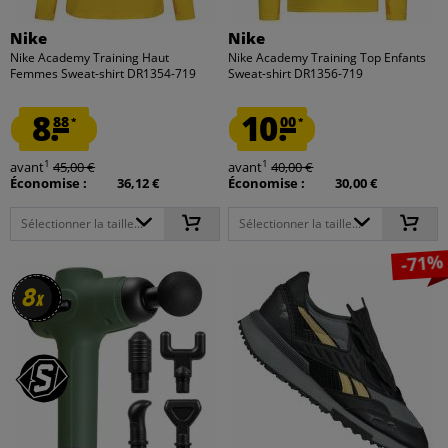
Nike
Nike
Nike Academy Training Haut
Nike Academy Training Top Enfants
Femmes Sweat-shirt DR1354-719
Sweat-shirt DR1356-719
8.
10.
88
00
*
*
1
1
avant
45,00 €
avant
40,00 €
Économise :
36,12 €
Économise :
30,00 €
Sélectionner la taille...
Sélectionner la taille...
-71%
8
8
x
x