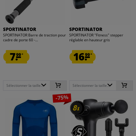
SPORTINATOR
SPORTINATOR
SPORTINATOR Barre de traction pour
SPORTINATOR "Fitness" stepper
cadre de porte 60 -...
réglable en hauteur gris
7.
16.
99
99
*
*
Sélectionner la taille...
Sélectionner la taille...
-75%
8
8
x
x