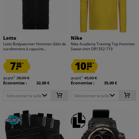
Lotto
Nike
Lotto Bodywarmer Hommes Gilet de
Nike Academy Training Top Hommes
survêtement à capuche...
Sweat-shirt DR1352-719
7.
10.
99
00
*
*
1
1
avant
39,99 €
avant
45,00 €
Économise :
32,00 €
Économise :
35,00 €
Sélectionner la taille...
Sélectionner la taille...