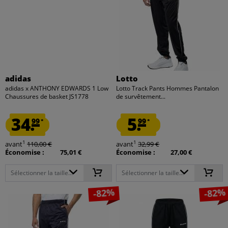
adidas
Lotto
adidas x ANTHONY EDWARDS 1 Low
Lotto Track Pants Hommes Pantalon
Chaussures de basket JS1778
de survêtement...
34.
5.
99
99
*
*
1
1
avant
110,00 €
avant
32,99 €
Économise :
75,01 €
Économise :
27,00 €
Sélectionner la taille...
Sélectionner la taille...
-82%
-82%