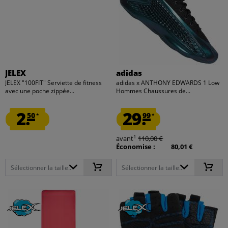
JELEX
adidas
JELEX "100FIT" Serviette de fitness
adidas x ANTHONY EDWARDS 1 Low
avec une poche zippée...
Hommes Chaussures de...
2.
29.
50
99
*
*
1
avant
110,00 €
Économise :
80,01 €
Sélectionner la taille...
Sélectionner la taille...