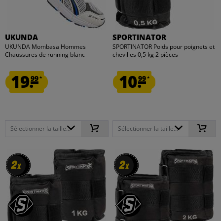
UKUNDA
SPORTINATOR
UKUNDA Mombasa Hommes
SPORTINATOR Poids pour poignets et
Chaussures de running blanc
chevilles 0,5 kg 2 pièces
19.
10.
99
99
*
*
Sélectionner la taille...
Sélectionner la taille...
2
2
2
2
x
x
x
x