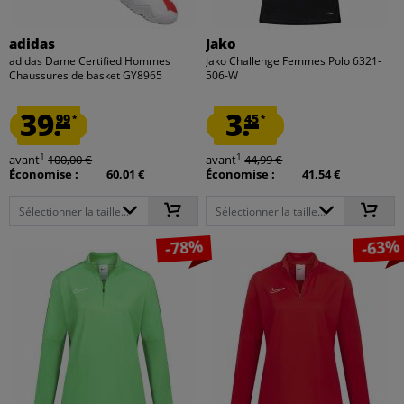
adidas
Jako
adidas Dame Certified Hommes
Jako Challenge Femmes Polo 6321-
Chaussures de basket GY8965
506-W
39.
3.
99
45
*
*
1
1
avant
100,00 €
avant
44,99 €
Économise :
60,01 €
Économise :
41,54 €
Sélectionner la taille...
Sélectionner la taille...
-78%
-63%