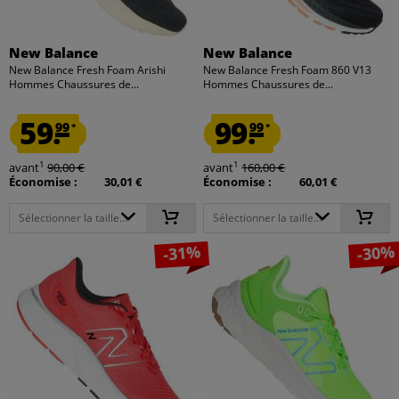
New Balance
New Balance
New Balance Fresh Foam Arishi
New Balance Fresh Foam 860 V13
Hommes Chaussures de...
Hommes Chaussures de...
59.
99.
99
99
*
*
1
1
avant
90,00 €
avant
160,00 €
Économise :
30,01 €
Économise :
60,01 €
Sélectionner la taille...
Sélectionner la taille...
-31%
-30%