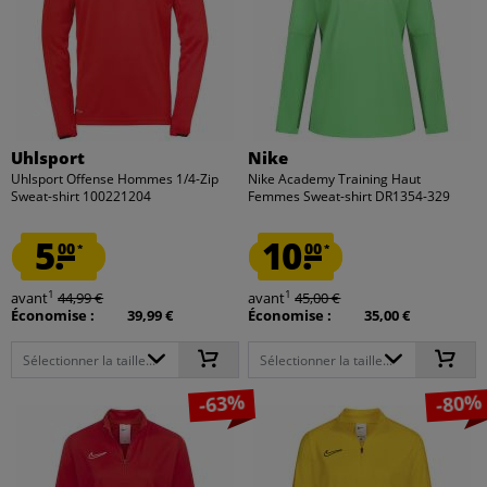
Uhlsport
Nike
Uhlsport Offense Hommes 1/4-Zip
Nike Academy Training Haut
Sweat-shirt 100221204
Femmes Sweat-shirt DR1354-329
5.
10.
00
00
*
*
1
1
avant
44,99 €
avant
45,00 €
Économise :
39,99 €
Économise :
35,00 €
Sélectionner la taille...
Sélectionner la taille...
-63%
-80%