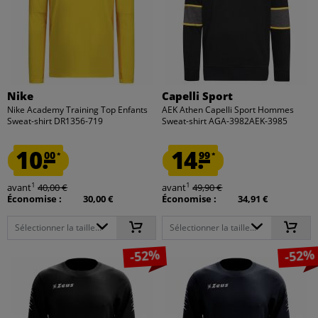
Nike
Capelli Sport
Nike Academy Training Top Enfants
AEK Athen Capelli Sport Hommes
Sweat-shirt DR1356-719
Sweat-shirt AGA-3982AEK-3985
10.
14.
00
99
*
*
1
1
avant
40,00 €
avant
49,90 €
Économise :
30,00 €
Économise :
34,91 €
Sélectionner la taille...
Sélectionner la taille...
-52%
-52%