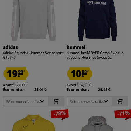
adidas
hummel
adidas Squadra Hommes Sweat-shirt
hummel hmlMOVER Coton Sweat à
GT6640
capuche Hommes Sweat à...
19.
10.
99
00
*
*
1
1
avant
55,00 €
avant
34,95 €
Économise :
35,01 €
Économise :
24,95 €
Sélectionner la taille...
Sélectionner la taille...
-78%
-71%