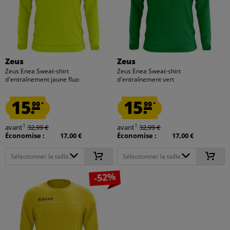
Zeus
Zeus
Zeus Enea Sweat-shirt
Zeus Enea Sweat-shirt
d'entraînement jaune fluo
d'entraînement vert
15.
15.
99
99
*
*
1
1
avant
32,99 €
avant
32,99 €
Économise :
17,00 €
Économise :
17,00 €
Sélectionner la taille...
Sélectionner la taille...
-52%