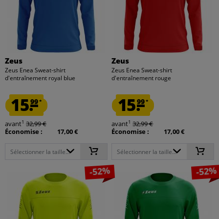
Zeus
Zeus
Zeus Enea Sweat-shirt
Zeus Enea Sweat-shirt
d'entraînement royal blue
d'entraînement rouge
15.
15.
99
99
*
*
1
1
avant
32,99 €
avant
32,99 €
Économise :
17,00 €
Économise :
17,00 €
Sélectionner la taille...
Sélectionner la taille...
-52%
-52%