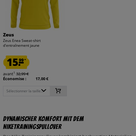
Zeus
Zeus Enea Sweat-shirt
d'entraînement jaune
15.
99
*
1
avant
32,99 €
Économise :
17,00 €
Sélectionner la taille...
Dynamischer Komfort mit dem
NikeTrainingspullover