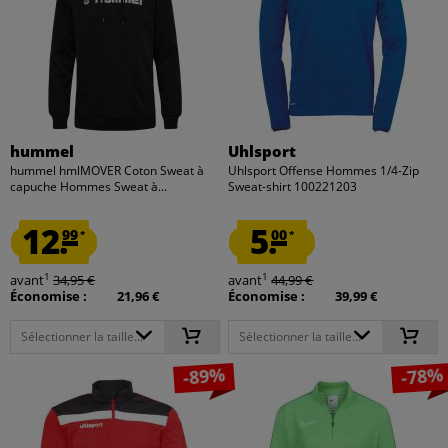
hummel
Uhlsport
hummel hmlMOVER Coton Sweat à
Uhlsport Offense Hommes 1/4-Zip
capuche Hommes Sweat à...
Sweat-shirt 100221203
12.
5.
99
00
*
*
1
1
avant
34,95 €
avant
44,99 €
Économise :
21,96 €
Économise :
39,99 €
Sélectionner la taille...
Sélectionner la taille...
-89%
-78%