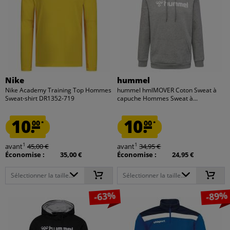
Nike
hummel
Nike Academy Training Top Hommes
hummel hmlMOVER Coton Sweat à
Sweat-shirt DR1352-719
capuche Hommes Sweat à...
10.
10.
00
00
*
*
1
1
avant
45,00 €
avant
34,95 €
Économise :
35,00 €
Économise :
24,95 €
Sélectionner la taille...
Sélectionner la taille...
-63%
-89%