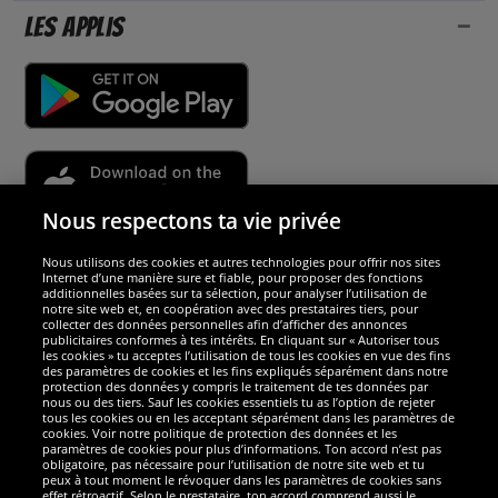
Les applis
Nous respectons ta vie privée
Nous utilisons des cookies et autres technologies pour offrir nos sites
Sécurité
Internet d’une manière sure et fiable, pour proposer des fonctions
additionnelles basées sur ta sélection, pour analyser l’utilisation de
notre site web et, en coopération avec des prestataires tiers, pour
Nous sommes excellents
collecter des données personnelles afin d’afficher des annonces
publicitaires conformes à tes intérêts. En cliquant sur « Autoriser tous
les cookies » tu acceptes l’utilisation de tous les cookies en vue des fins
des paramètres de cookies et les fins expliqués séparément dans notre
protection des données y compris le traitement de tes données par
nous ou des tiers. Sauf les cookies essentiels tu as l’option de rejeter
tous les cookies ou en les acceptant séparément dans les paramètres de
cookies. Voir notre politique de protection des données et les
paramètres de cookies pour plus d’informations. Ton accord n’est pas
obligatoire, pas nécessaire pour l’utilisation de notre site web et tu
peux à tout moment le révoquer dans les paramètres de cookies sans
effet rétroactif. Selon le prestataire, ton accord comprend aussi le