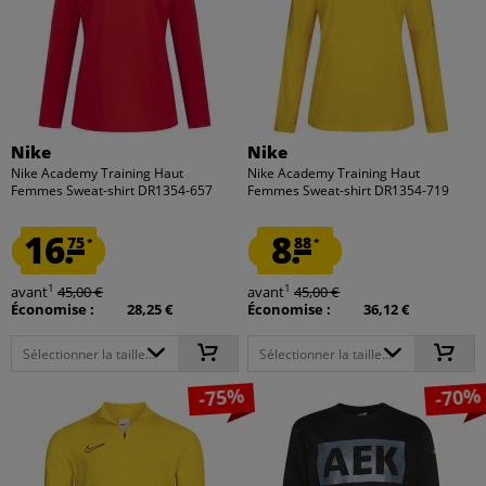
Nike
Nike
Nike Academy Training Haut
Nike Academy Training Haut
Femmes Sweat-shirt DR1354-657
Femmes Sweat-shirt DR1354-719
16.
8.
75
88
*
*
1
1
avant
45,00 €
avant
45,00 €
Économise :
28,25 €
Économise :
36,12 €
Sélectionner la taille...
Sélectionner la taille...
-75%
-70%