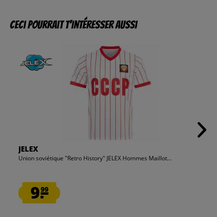
Ceci pourrait t’intéresser aussi
JELEX
Union soviétique "Retro History" JELEX Hommes Maillot...
9.
99