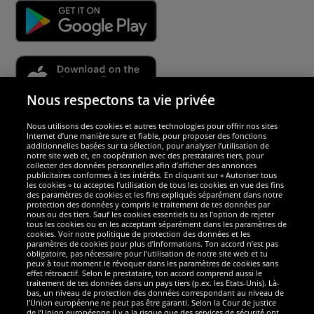
Nous respectons ta vie privée
Nous utilisons des cookies et autres technologies pour offrir nos sites
Sécurité
Internet d’une manière sure et fiable, pour proposer des fonctions
additionnelles basées sur ta sélection, pour analyser l’utilisation de
notre site web et, en coopération avec des prestataires tiers, pour
Nous sommes excellents
collecter des données personnelles afin d’afficher des annonces
publicitaires conformes à tes intérêts. En cliquant sur « Autoriser tous
les cookies » tu acceptes l’utilisation de tous les cookies en vue des fins
des paramètres de cookies et les fins expliqués séparément dans notre
protection des données y compris le traitement de tes données par
nous ou des tiers. Sauf les cookies essentiels tu as l’option de rejeter
tous les cookies ou en les acceptant séparément dans les paramètres de
cookies. Voir notre politique de protection des données et les
paramètres de cookies pour plus d’informations. Ton accord n’est pas
obligatoire, pas nécessaire pour l’utilisation de notre site web et tu
peux à tout moment le révoquer dans les paramètres de cookies sans
effet rétroactif. Selon le prestataire, ton accord comprend aussi le
traitement de tes données dans un pays tiers (p.ex. les Etats-Unis). Là-
bas, un niveau de protection des données correspondant au niveau de
l’Union européenne ne peut pas être garanti. Selon la Cour de justice
de l’Union européenne il y a la risque que des services de sécurité ont