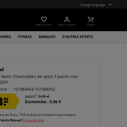
Change language:
Mes favoris
Mon compte
Panier
OMIES
FITNESS
MARQUES
D’AUTRES SPORTS
el
Basic Chaussettes de sport 3 paires noir
-2001
icle :
157384954-157384952
1
3.
avant
9,95 €
99
Économise : 5,96 €
prix en Euro, TVA incluse et
livraison non-compris
Points Bonus!
En savoir plus