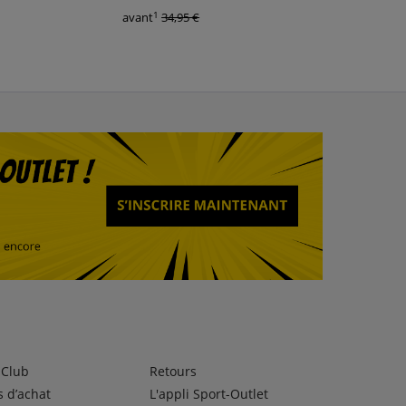
1
1
avant
34,95 €
avant
22,00 €
lClub
Retours
 d’achat
L'appli Sport-Outlet