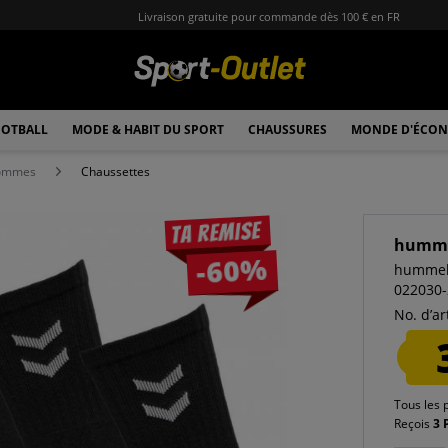
Livraison gratuite pour commande dès 100 € en FR
OTBALL
MODE & HABIT DU SPORT
CHAUSSURES
MONDE D'ÉCON
hommes
Chaussettes
Ta remise
humm
-60%
hummel 
022030
No. d’art
Tous les 
Reçois
3 