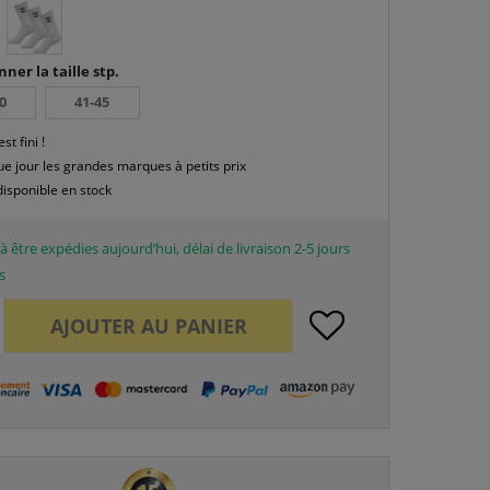
nner la taille stp.
0
41-45
est fini !
e jour les grandes marques à petits prix
disponible en stock
à être expédies aujourd’hui, délai de livraison 2-5 jours
s
AJOUTER AU
PANIER