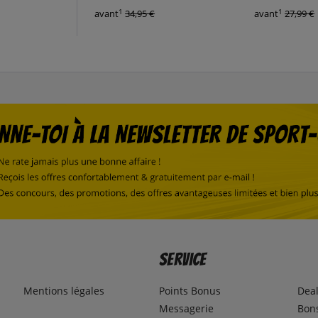
1
1
avant
34,95 €
avant
27,99 €
Service
Mentions légales
Points Bonus
Dea
Messagerie
Bons