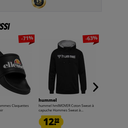
ssi
-71%
-63%
3
3
x
x
hummel
ellesse
Hommes Claquettes
hummel hmlMOVER Coton Sweat à
ellesse Vulloni
ir
capuche Hommes Sweat à...
3 paires blanc...
12.
4.
99
99