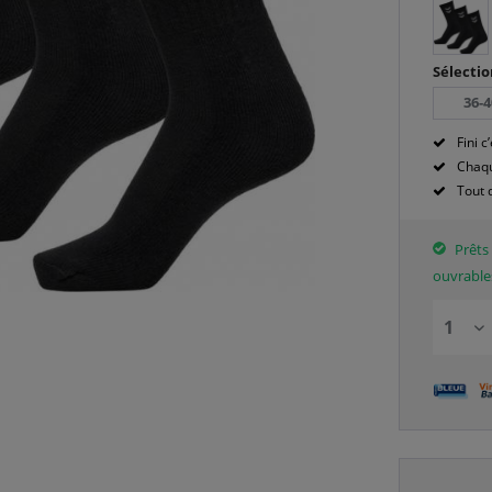
Sélectio
36-4
Fini c’
Chaqu
Tout 
Prêts 
ouvrable
!