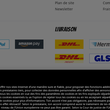
Plan de site
Com
Newsletter
Frai
Livraison
ommes excellents
R
ffrir nos sites Internet d’une manière sure et fiable, pour proposer des fonctions addit
es prestataires tiers, pour collecter des données personnelles afin d’afficher des annonce
 de tous les cookies en vue des fins des paramètres de cookies et les fins expliqués sép
s cookies essentiels tu as l’option de rejeter tous les cookies ou en les acceptant sépa
 cookies pour plus d’informations. Ton accord n’est pas obligatoire, pas nécessaire pour
ffet rétroactif. Selon le prestataire, ton accord comprend aussi le traitement de tes do
iveau de l’Union européenne ne peut pas être garanti. Selon la Cour de justice de l’Un