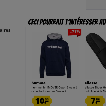
Ceci pourrait t’intéresser au
aires
-71%
hummel
ellesse
hummel hmlMOVER Coton Sweat à
ellesse Slider 
capuche Hommes Sweat à...
noir Adélaïde No
10.
7.
00
99