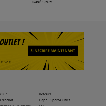
1
1
avant
19,99 €
avant
14,99 €
lClub
Retours
 d’achat
L'appli Sport-Outlet
mande & Paiement
FAQ