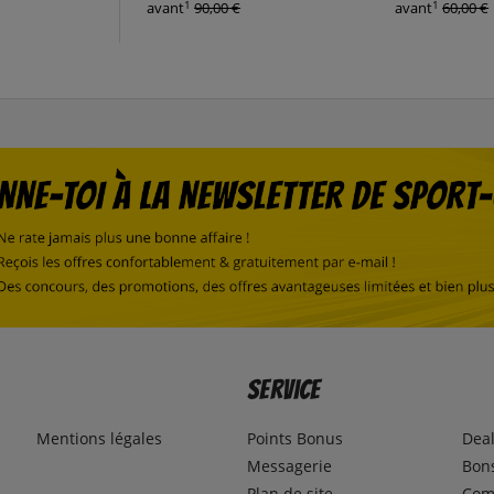
1
1
avant
90,00 €
avant
60,00 €
Service
Mentions légales
Points Bonus
Dea
Messagerie
Bons
Plan de site
Com