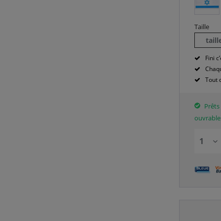
Taille
tail
Fini c’
Chaqu
Tout 
Prêts 
ouvrable