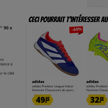
Ceci pourrait t’intéresser au
" 90 x
-44%
anc
stance à
ur le côté
adidas
adidas
adidas Predator League Indoor
adidas Predato
Hommes Chaussures de sport...
Hommes Chauss
ID1324
49.
32.
99
99