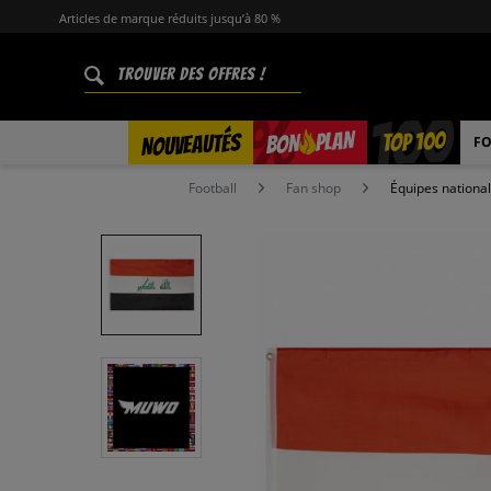
Articles de marque réduits jusqu’à 80 %
%
TOP 100
PLAN
NOUVEAUTÉS
BON
FO
Football
Fan shop
Équipes nationa