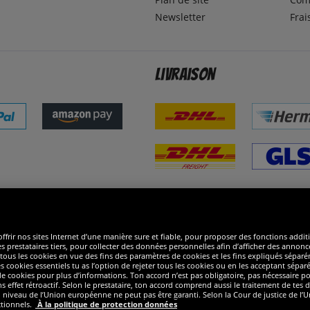
Newsletter
Frai
Livraison
ommes excellents
R
ffrir nos sites Internet d’une manière sure et fiable, pour proposer des fonctions addit
es prestataires tiers, pour collecter des données personnelles afin d’afficher des annonce
 de tous les cookies en vue des fins des paramètres de cookies et les fins expliqués sép
s cookies essentiels tu as l’option de rejeter tous les cookies ou en les acceptant sépa
 cookies pour plus d’informations. Ton accord n’est pas obligatoire, pas nécessaire pour
ffet rétroactif. Selon le prestataire, ton accord comprend aussi le traitement de tes do
iveau de l’Union européenne ne peut pas être garanti. Selon la Cour de justice de l’Un
ctionnels.
À la politique de protection données