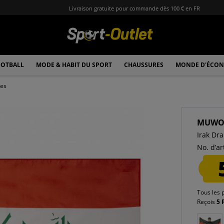
Livraison gratuite pour commande dès 100 € en FR
OTBALL
MODE & HABIT DU SPORT
CHAUSSURES
MONDE D'ÉCON
les
MUW
Irak Dr
No. d’art
Tous les 
Reçois
5 