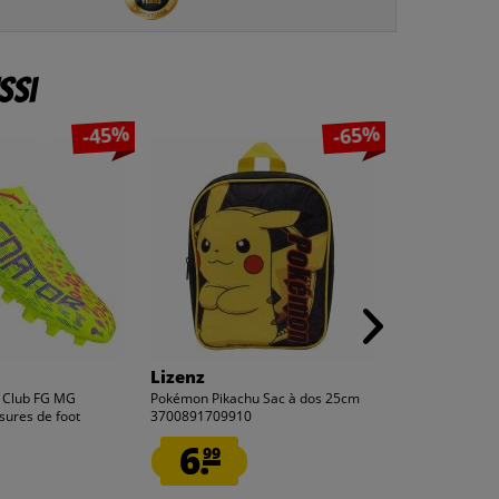
ssi
-45%
-65%
Lizenz
ZURU
r Club FG MG
Pokémon Pikachu Sac à dos 25cm
Coffret de jeu 
ures de foot
3700891709910
+ Moto 125 pièc
6.
4.
99
99