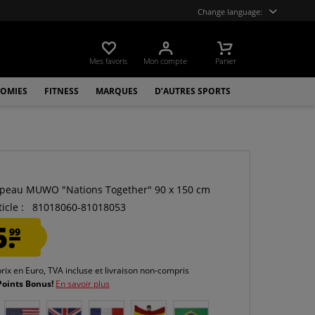
Change language:
Mes favoris
Mon compte
Panier
OMIES
FITNESS
MARQUES
D’AUTRES SPORTS
O
apeau MUWO "Nations Together" 90 x 150 cm
icle :
81018060-81018053
5.
99
prix en Euro, TVA incluse et
livraison non-compris
Points Bonus!
En savoir plus