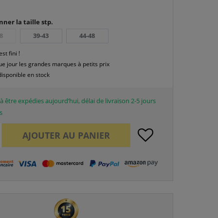
nner la taille stp.
8
39-43
44-48
est fini !
e jour les grandes marques à petits prix
disponible en stock
à être expédies aujourd’hui, délai de livraison 2-5 jours
s
AJOUTER AU
PANIER