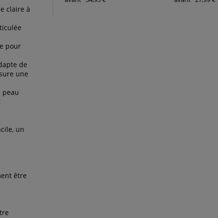
 claire à
ticulée
e pour
adapte de
ssure une
a peau
t
cile, un
ent être
tre