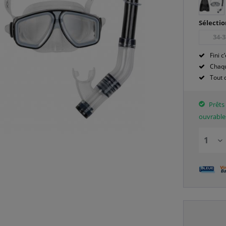
Sélectio
34-3
Fini c’
Chaqu
Tout 
Prêts 
ouvrable