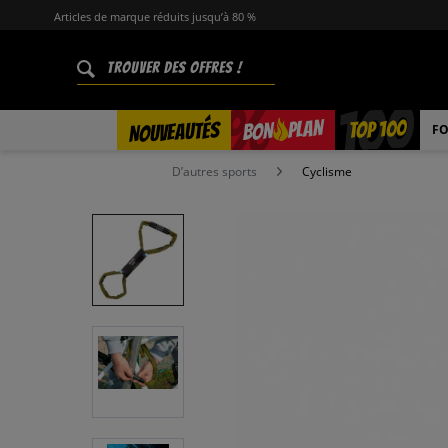
Articles de marque réduits jusqu’à 80 %
%
TOP 100
PLAN
NOUVEAUTÉS
BON
FO
D’autres sports
Cyclisme