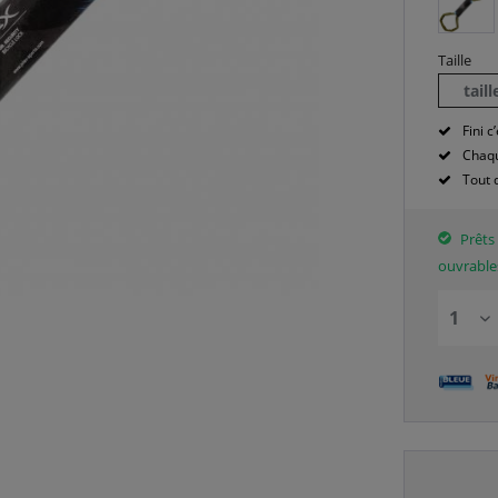
Taille
tail
Fini c’
Chaqu
Tout 
Prêts 
ouvrable