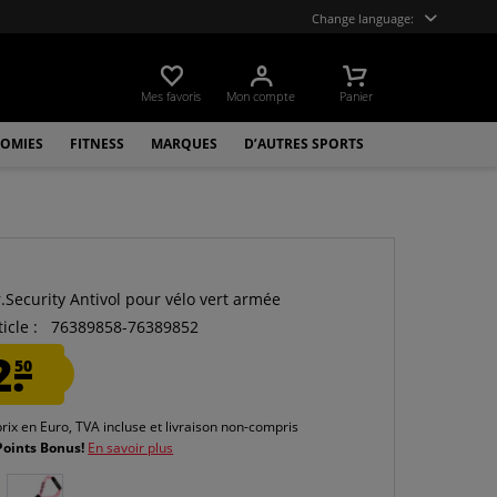
Change language:
Mes favoris
Mon compte
Panier
OMIES
FITNESS
MARQUES
D’AUTRES SPORTS
.Security Antivol pour vélo vert armée
icle :
76389858-76389852
2.
50
prix en Euro, TVA incluse et
livraison non-compris
Points Bonus!
En savoir plus