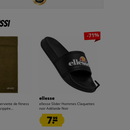
ssi
-71%
ellesse
JELEX
erviette de fitness
ellesse Slider Hommes Claquettes
JELEX "100FIT" S
zippée...
noir Adélaïde Noir
avec une poche 
7.
2.
99
50