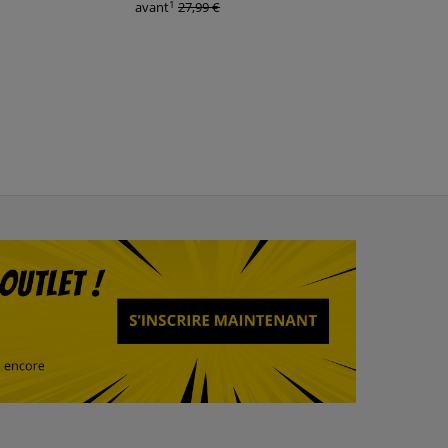
1
avant
27,99 €