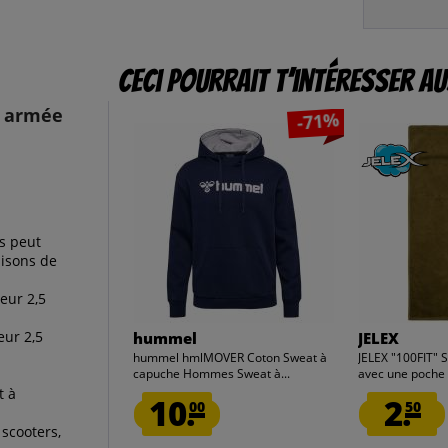
Ceci pourrait t’intéresser au
t armée
-71%
s peut
aisons de
eur 2,5
eur 2,5
hummel
JELEX
hummel hmlMOVER Coton Sweat à
JELEX "100FIT" S
capuche Hommes Sweat à...
avec une poche 
t à
10.
2.
00
50
 scooters,