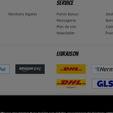
Service
Mentions légales
Points Bonus
Dea
Messagerie
Bons
Plan de site
Com
Newsletter
Frai
Livraison
ommes excellents
R
ffrir nos sites Internet d’une manière sure et fiable, pour proposer des fonctions addit