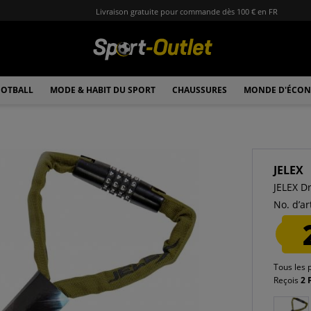
Livraison gratuite pour commande dès 100 € en FR
OTBALL
MODE & HABIT DU SPORT
CHAUSSURES
MONDE D'ÉCON
JELEX
JELEX Dr
No. d’art
Tous les 
Reçois
2 