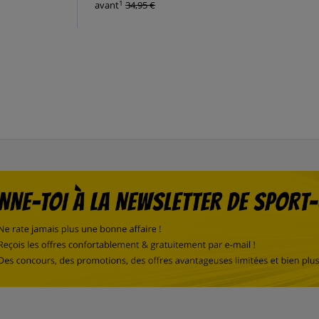
1
avant
34,95 €