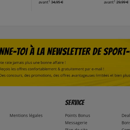
1
1
avant
34,95 €
avant
29,99 €
Service
Mentions légales
Points Bonus
Dea
Messagerie
Bons
Plan de site
Com