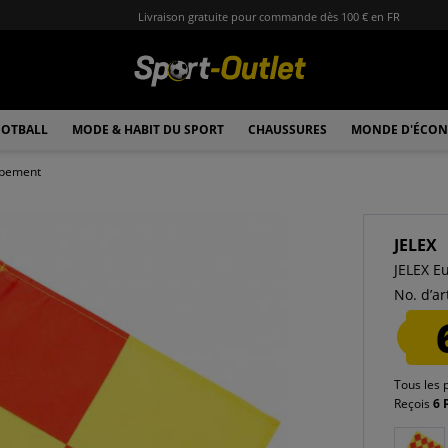
Livraison gratuite pour commande dès 100 € en FR
OTBALL
MODE & HABIT DU SPORT
CHAUSSURES
MONDE D'ÉCON
ipement
JELEX
JELEX E
No. d’art
Tous les 
Reçois
6 