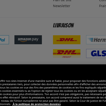
Newsletter
Frai
Livraison
ommes excellents
R
ffrir nos sites Internet d’une manière sure et fiable, pour proposer des fonctions addit
es prestataires tiers, pour collecter des données personnelles afin d’afficher des annonce
 de tous les cookies en vue des fins des paramètres de cookies et les fins expliqués sép
s cookies essentiels tu as l’option de rejeter tous les cookies ou en les acceptant sépa
 cookies pour plus d’informations. Ton accord n’est pas obligatoire, pas nécessaire pour
ffet rétroactif. Selon le prestataire, ton accord comprend aussi le traitement de tes do
iveau de l’Union européenne ne peut pas être garanti. Selon la Cour de justice de l’Un
ctionnels.
À la politique de protection données