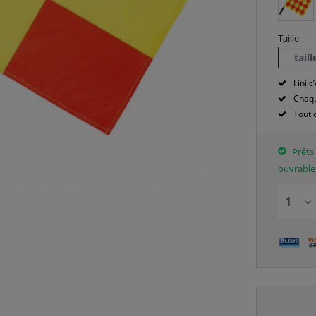
Taille
tail
Fini c’
Chaqu
Tout 
Prêts 
ouvrable