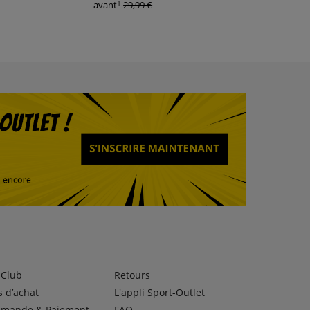
1
1
avant
29,99 €
avant
34,99 €
lClub
Retours
 d’achat
L'appli Sport-Outlet
mande & Paiement
FAQ