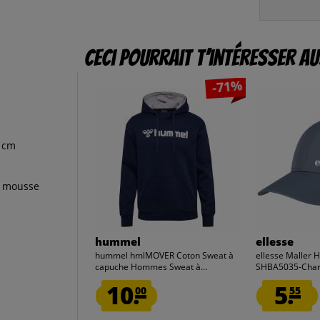
Ceci pourrait t’intéresser au
-71%
n cm
e mousse
hummel
ellesse
hummel hmlMOVER Coton Sweat à
ellesse Maller
capuche Hommes Sweat à...
SHBA5035-Cha
10.
5.
00
55