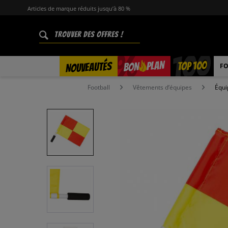
Articles de marque réduits jusqu’à 80 %
%
TOP 100
PLAN
NOUVEAUTÉS
BON
FO
Football
Vêtements d‘équipes
Équ