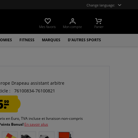
Change language:
Mes favoris
Mon compte
Panier
OMIES
FITNESS
MARQUES
D’AUTRES SPORTS
urope Drapeau assistant arbitre
icle :
76100834-76100821
6.
99
prix en Euro, TVA incluse et
livraison non-compris
Points Bonus!
En savoir plus