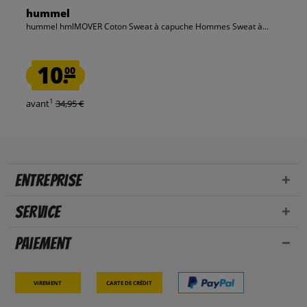
hummel
hummel hmlMOVER Coton Sweat à capuche Hommes Sweat à...
10.
00
1
avant
34,95 €
Entreprise
Service
Paiement
Virement
Carte de crédit