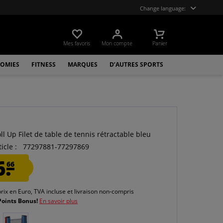
Change language:
Mes favoris
Mon compte
Panier
OMIES
FITNESS
MARQUES
D’AUTRES SPORTS
ll Up Filet de table de tennis rétractable bleu
icle :
77297881-77297869
6.
66
prix en Euro, TVA incluse et
livraison non-compris
Points Bonus!
En savoir plus