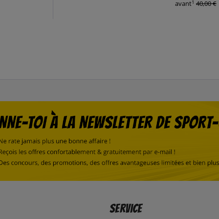
1
avant
40,00 €
Service