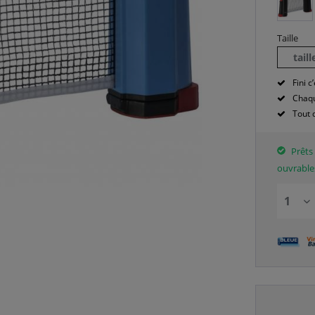
Taille
tail
Fini c’
Chaqu
Tout 
Prêts 
ouvrable