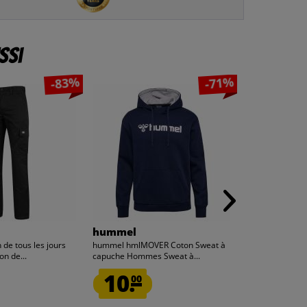
ssi
-83%
-71%
hummel
hummel
 de tous les jours
hummel hmlMOVER Coton Sweat à
hummel hmlMOV
n de...
capuche Hommes Sweat à...
capuche Homme
10.
6.
00
66