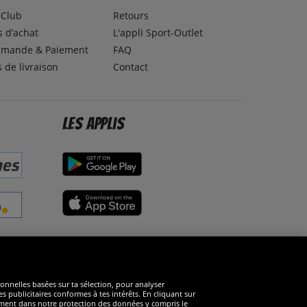
lClub
Retours
 d’achat
L'appli Sport-Outlet
mande & Paiement
FAQ
s de livraison
Contact
Les applis
éseaux sociaux
ionnelles basées sur ta sélection, pour analyser
s publicitaires conformes à tes intérêts. En cliquant sur
arément dans notre protection des données y compris le