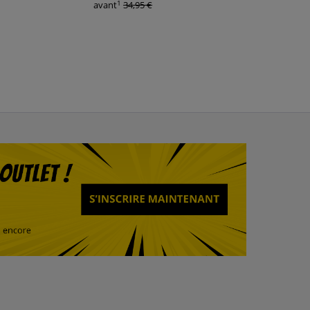
1
1
avant
34,95 €
avant
34,95 €