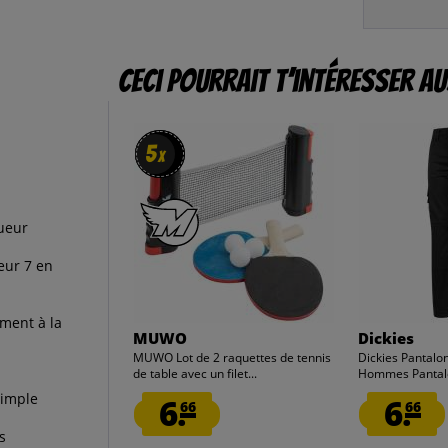
Ceci pourrait t’intéresser au
5
5
x
x
gueur
eur 7 en
ement à la
MUWO
Dickies
MUWO Lot de 2 raquettes de tennis
Dickies Pantalon
de table avec un filet...
Hommes Pantalo
simple
6.
6.
66
66
s