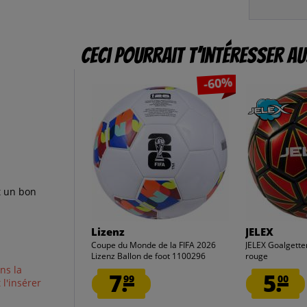
Ceci pourrait t’intéresser au
-60%
t un bon
Lizenz
JELEX
Coupe du Monde de la FIFA 2026
JELEX Goalgetter
Lizenz Ballon de foot 1100296
rouge
ns la
7.
5.
99
00
l'insérer