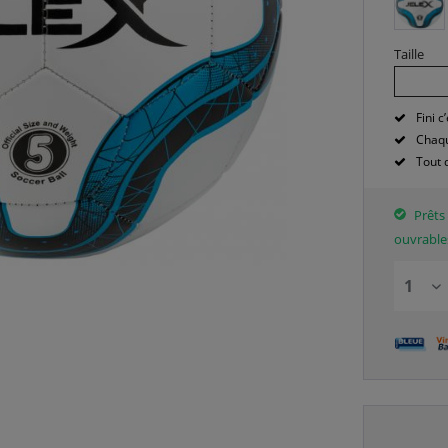
Taille
Fini c’
Chaqu
Tout 
Prêts 
ouvrable