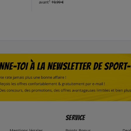
1
avant
19,99 €
Service
Mentions légales
Points Bonus
Dea