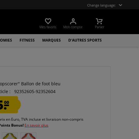
Change language:
Mes favoris
Mon compte
Panier
OMIES
FITNESS
MARQUES
D’AUTRES SPORTS
Topscorer" Ballon de foot bleu
icle :
92352605-92352604
5.
00
prix en Euro, TVA incluse et
livraison non-compris
Points Bonus!
En savoir plus