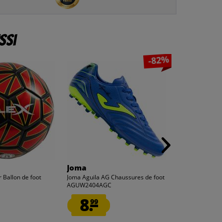
ssi
-82%
Joma
hummel
 Ballon de foot
Joma Aguila AG Chaussures de foot
hummel hmlMOV
AGUW2404AGC
capuche Homme
8.
10.
99
00