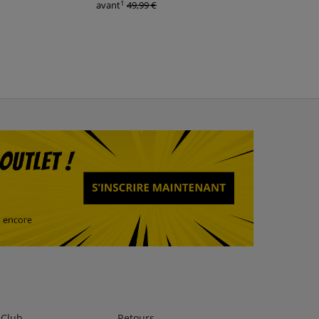
1
1
avant
49,99 €
avant
34,95 €
lClub
Retours