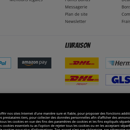
Messagerie
Bons
Plan de site
Com
Newsletter
Frai
Livraison
ommes excellents
R
ffrir nos sites Internet d’une manière sure et fiable, pour proposer des fonctions addit
es prestataires tiers, pour collecter des données personnelles afin d’afficher des annonce
 de tous les cookies en vue des fins des paramètres de cookies et les fins expliqués sép
s cookies essentiels tu as l’option de rejeter tous les cookies ou en les acceptant sépa
 cookies pour plus d’informations. Ton accord n’est pas obligatoire, pas nécessaire pour