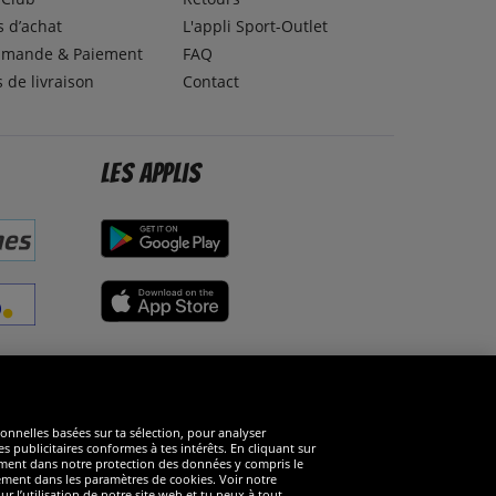
 d’achat
L'appli Sport-Outlet
mande & Paiement
FAQ
s de livraison
Contact
Les applis
éseaux sociaux
ionnelles basées sur ta sélection, pour analyser
s publicitaires conformes à tes intérêts. En cliquant sur
arément dans notre protection des données y compris le
rément dans les paramètres de cookies. Voir notre
 l’utilisation de notre site web et tu peux à tout