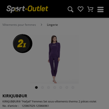
Vêtements pour femmes
Lingerie
2
x
KIRKJUBØUR
KIRKJUBØUR® "Hafjall" Femmes Set sous-vêtements thermo 2 pièces violet
No. d’article :
125867029-125866961