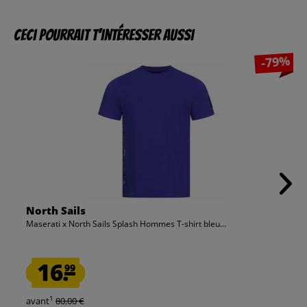
Ceci pourrait t’intéresser aussi
-79%
North Sails
Maserati x North Sails Splash Hommes T-shirt bleu...
16.
99
1
avant
80,00 €