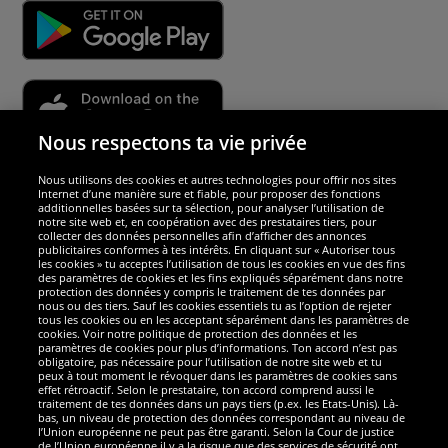
Nous respectons ta vie privée
Nous utilisons des cookies et autres technologies pour offrir nos sites
Sécurité
Internet d’une manière sure et fiable, pour proposer des fonctions
additionnelles basées sur ta sélection, pour analyser l’utilisation de
notre site web et, en coopération avec des prestataires tiers, pour
Nous sommes excellents
collecter des données personnelles afin d’afficher des annonces
publicitaires conformes à tes intérêts. En cliquant sur « Autoriser tous
les cookies » tu acceptes l’utilisation de tous les cookies en vue des fins
des paramètres de cookies et les fins expliqués séparément dans notre
protection des données y compris le traitement de tes données par
nous ou des tiers. Sauf les cookies essentiels tu as l’option de rejeter
tous les cookies ou en les acceptant séparément dans les paramètres de
cookies. Voir notre politique de protection des données et les
paramètres de cookies pour plus d’informations. Ton accord n’est pas
obligatoire, pas nécessaire pour l’utilisation de notre site web et tu
peux à tout moment le révoquer dans les paramètres de cookies sans
effet rétroactif. Selon le prestataire, ton accord comprend aussi le
traitement de tes données dans un pays tiers (p.ex. les Etats-Unis). Là-
bas, un niveau de protection des données correspondant au niveau de
l’Union européenne ne peut pas être garanti. Selon la Cour de justice
de l’Union européenne il y a la risque que des services de sécurité ont