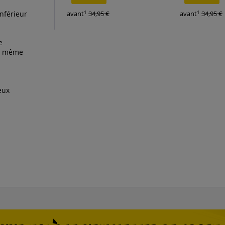
1
1
inférieur
avant
34,95 €
avant
34,95 €
e
é, même
eux