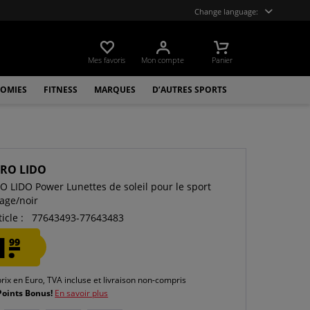
Change language:
Mes favoris
Mon compte
Panier
OMIES
FITNESS
MARQUES
D’AUTRES SPORTS
RO LIDO
 LIDO Power Lunettes de soleil pour le sport
age/noir
icle :
77643493-77643483
1.
99
prix en Euro, TVA incluse et
livraison non-compris
Points Bonus!
En savoir plus