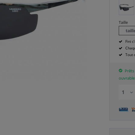
Taille
tail
Fini c’
Chaqu
Tout 
Prêts 
ouvrable
!