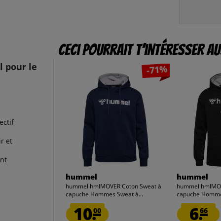
Ceci pourrait t’intéresser au
 pour le
-71%
ectif
r et
nt
hummel
hummel
hummel hmlMOVER Coton Sweat à
hummel hmlMOV
capuche Hommes Sweat à...
capuche Hommes
10.
6.
00
66