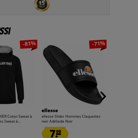
ssi
-81%
-71%
ellesse
hummel
ER Coton Sweat à
ellesse Slider Hommes Claquettes
hummel hmlMOV
 Sweat à...
noir Adélaïde Noir
capuche Homme
7.
10.
99
00