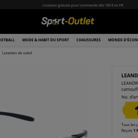
Livraison gratuite pour commande dès 100 € en FR
OTBALL
MODE & HABIT DU SPORT
CHAUSSURES
MONDE D'ÉCON
Lunettes de soleil
LEAND
LEANDRO
camoufl
No. d’art
Tous les 
Reçois
1 