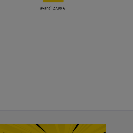
1
1
avant
27,99 €
avant
34,95 €