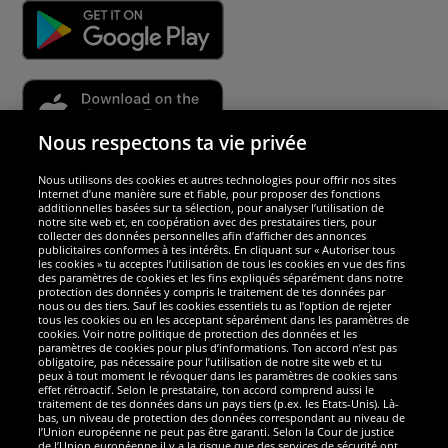
Nous respectons ta vie privée
Nous utilisons des cookies et autres technologies pour offrir nos sites
Sécurité
Internet d’une manière sure et fiable, pour proposer des fonctions
additionnelles basées sur ta sélection, pour analyser l’utilisation de
notre site web et, en coopération avec des prestataires tiers, pour
Nous sommes excellents
collecter des données personnelles afin d’afficher des annonces
publicitaires conformes à tes intérêts. En cliquant sur « Autoriser tous
les cookies » tu acceptes l’utilisation de tous les cookies en vue des fins
des paramètres de cookies et les fins expliqués séparément dans notre
protection des données y compris le traitement de tes données par
nous ou des tiers. Sauf les cookies essentiels tu as l’option de rejeter
tous les cookies ou en les acceptant séparément dans les paramètres de
cookies. Voir notre politique de protection des données et les
paramètres de cookies pour plus d’informations. Ton accord n’est pas
obligatoire, pas nécessaire pour l’utilisation de notre site web et tu
peux à tout moment le révoquer dans les paramètres de cookies sans
effet rétroactif. Selon le prestataire, ton accord comprend aussi le
traitement de tes données dans un pays tiers (p.ex. les Etats-Unis). Là-
bas, un niveau de protection des données correspondant au niveau de
l’Union européenne ne peut pas être garanti. Selon la Cour de justice
de l’Union européenne il y a la risque que des services de sécurité ont