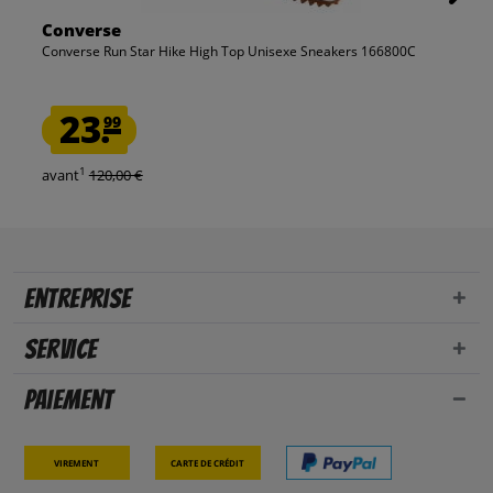
Converse
Converse Run Star Hike High Top Unisexe Sneakers 166800C
23.
99
1
avant
120,00 €
Entreprise
Service
Paiement
Virement
Carte de crédit