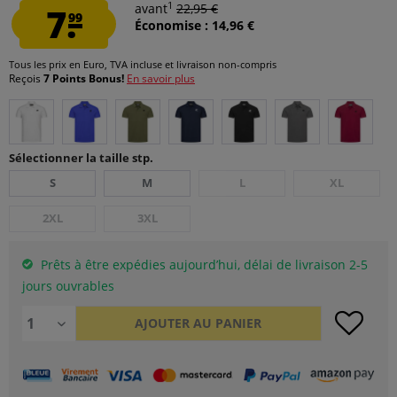
1
7.
avant
22,95 €
99
Économise : 14,96 €
Tous les prix en Euro, TVA incluse et
livraison non-compris
Reçois
7 Points Bonus!
En savoir plus
Sélectionner la taille stp.
S
M
L
XL
2XL
3XL
Prêts à être expédies aujourd’hui, délai de livraison 2-5
jours ouvrables
AJOUTER AU
PANIER