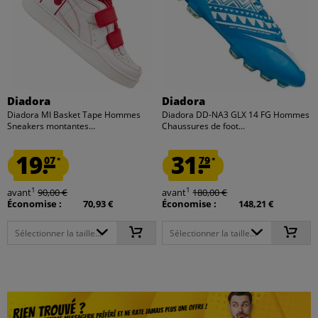
Diadora
Diadora
Diadora MI Basket Tape Hommes
Diadora DD-NA3 GLX 14 FG Hommes
Sneakers montantes...
Chaussures de foot...
19.
31.
07
79
*
*
1
1
avant
90,00 €
avant
180,00 €
Économise :
70,93 €
Économise :
148,21 €
Sélectionner la taille...
Sélectionner la taille...