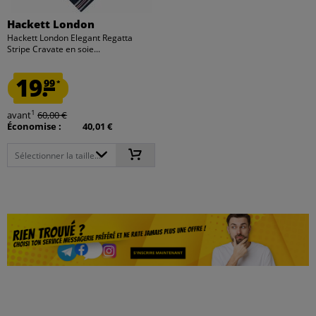
Hackett London
Hackett London Elegant Regatta
Stripe Cravate en soie...
19.
99
*
1
avant
60,00 €
Économise :
40,01 €
Sélectionner la taille...