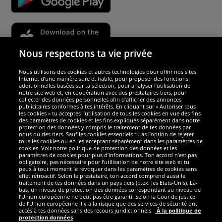
Nous respectons ta vie privée
Nous utilisons des cookies et autres technologies pour offrir nos sites
Sécurité
Internet d’une manière sure et fiable, pour proposer des fonctions
additionnelles basées sur ta sélection, pour analyser l’utilisation de
notre site web et, en coopération avec des prestataires tiers, pour
Nous sommes excellents
collecter des données personnelles afin d’afficher des annonces
publicitaires conformes à tes intérêts. En cliquant sur « Autoriser tous
les cookies » tu acceptes l’utilisation de tous les cookies en vue des fins
des paramètres de cookies et les fins expliqués séparément dans notre
protection des données y compris le traitement de tes données par
nous ou des tiers. Sauf les cookies essentiels tu as l’option de rejeter
tous les cookies ou en les acceptant séparément dans les paramètres de
cookies. Voir notre politique de protection des données et les
paramètres de cookies pour plus d’informations. Ton accord n’est pas
obligatoire, pas nécessaire pour l’utilisation de notre site web et tu
peux à tout moment le révoquer dans les paramètres de cookies sans
effet rétroactif. Selon le prestataire, ton accord comprend aussi le
traitement de tes données dans un pays tiers (p.ex. les Etats-Unis). Là-
bas, un niveau de protection des données correspondant au niveau de
l’Union européenne ne peut pas être garanti. Selon la Cour de justice
de l’Union européenne il y a la risque que des services de sécurité ont
Réseaux sociaux
accès à tes données sans des recours juridictionnels.
À la politique de
protection données