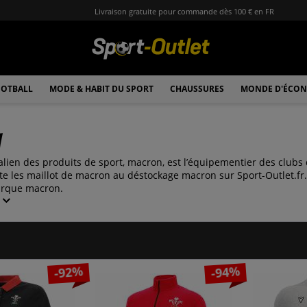
Livraison gratuite pour commande dès 100 € en FR
OTBALL
MODE & HABIT DU SPORT
CHAUSSURES
MONDE D'ÉCON
n
talien des produits de sport, macron, est l’équipementier des club
te les maillot de macron au déstockage macron sur Sport-Outlet.fr
arque macron.
-92%
-94%