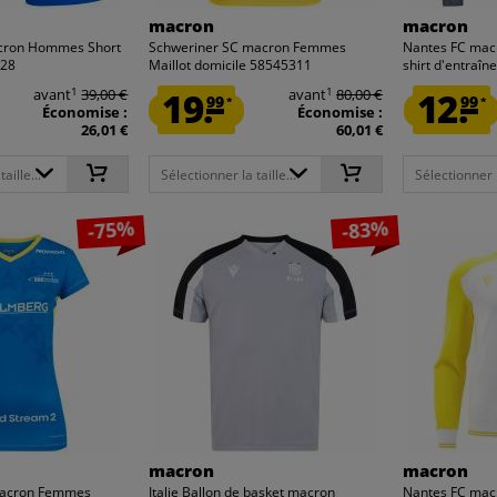
macron
macron
acron Hommes Short
Schweriner SC macron Femmes
Nantes FC ma
728
Maillot domicile 58545311
shirt d'entraî
1
1
avant
39,00 €
19.
avant
80,00 €
12.
99
99
*
*
Économise :
Économise :
26,01 €
60,01 €
aille...
Sélectionner la taille...
Sélectionner la
-75%
-83%
macron
macron
macron Femmes
Italie Ballon de basket macron
Nantes FC mac