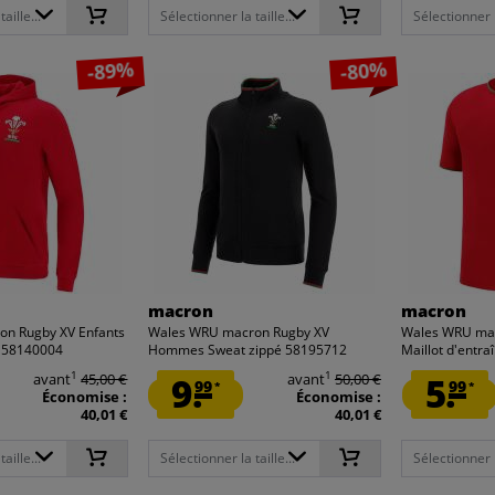
aille...
Sélectionner la taille...
Sélectionner la
-89%
-80%
macron
macron
n Rugby XV Enfants
Wales WRU macron Rugby XV
Wales WRU mac
 58140004
Hommes Sweat zippé 58195712
Maillot d'entra
1
1
avant
45,00 €
9.
avant
50,00 €
5.
99
99
*
*
Économise :
Économise :
40,01 €
40,01 €
aille...
Sélectionner la taille...
Sélectionner la