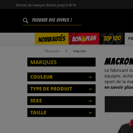
Articles de marque réduits jusqu’à 80 %
%
TOP 100
PLAN
NOUVEAUTÉS
BON
FO
Marques
macron
macro
MARQUES
Le fabricant i
équipes. Achè
COULEUR
sport de la m
en savoir plus
TYPE DE PRODUIT
VESTES
SEXE
POLOS
HOMMES
TAILLE
ECHARPES
FEMMES
FERMER
SHORTS
2XS
ENFANTS
SWEAT-SHIRTS ET PULLS
XS