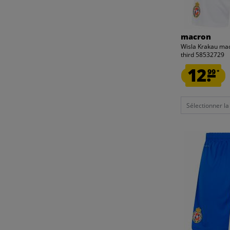
macron
Wisla Krakau m
third 58532729
12.
99
*
Sélectionner la t