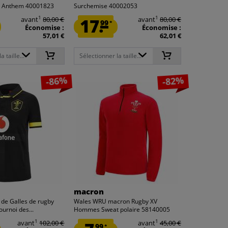
 Anthem 40001823
Surchemise 40002053
1
1
avant
80,00 €
17.
avant
80,00 €
99
*
Économise :
Économise :
57,01 €
62,01 €
 taille...
Sélectionner la taille...
-86%
-82%
macron
 de Galles de rugby
Wales WRU macron Rugby XV
rnoi des...
Hommes Sweat polaire 58140005
1
1
avant
102,00 €
avant
45,00 €
99
*