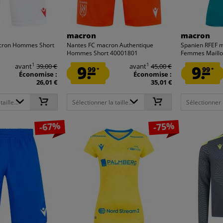
macron
macron
acron Hommes Short
Nantes FC macron Authentique
Spanien RFEF
Hommes Short 40001801
Femmes Maillot
1
1
avant
39,00 €
9.
avant
45,00 €
9.
99
99
*
*
Économise :
Économise :
26,01 €
35,01 €
aille...
Sélectionner la taille...
Sélectionner la
-67%
-75%