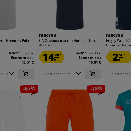
macron
macron
ron Hommes Polo
CA Osasuna macron Hommes Polo
Rugby World 
40002085
Hommes Berm
1
1
avant
55,00 €
14.
avant
55,00 €
2.
99
50
*
*
Économise :
Économise :
42,01 €
40,01 €
aille...
Sélectionner la taille...
Sélectionner la
-67%
-78%