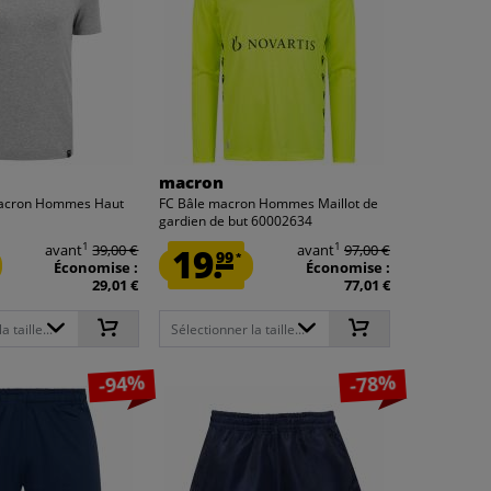
macron
acron Hommes Haut
FC Bâle macron Hommes Maillot de
gardien de but 60002634
1
1
avant
39,00 €
19.
avant
97,00 €
99
*
Économise :
Économise :
29,01 €
77,01 €
 taille...
Sélectionner la taille...
-94%
-78%