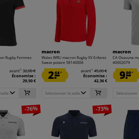
macron
macron
on Rugby Femmes
Wales WRU macron Rugby XV Enfants
CA Osasuna m
Sweat polaire 58140006
40002079
1
1
avant
32,00 €
2.
avant
45,00 €
9.
64
99
*
*
Économise :
Économise :
29,50 €
42,36 €
aille...
Sélectionner la taille...
Sélectionner la
-76%
-73%