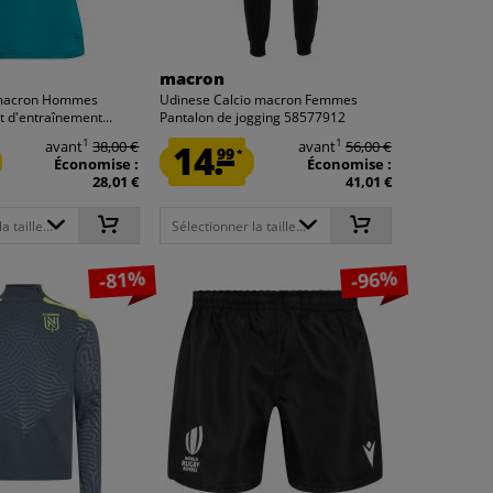
macron
 macron Hommes
Udinese Calcio macron Femmes
 d'entraînement...
Pantalon de jogging 58577912
1
1
avant
38,00 €
14.
avant
56,00 €
99
*
Économise :
Économise :
28,01 €
41,01 €
 taille...
Sélectionner la taille...
-81%
-96%