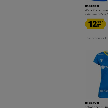
macron
Wisla Krakau m
extérieur 58532
12.
99
*
Sélectionner la t
macron
Schweriner SC 