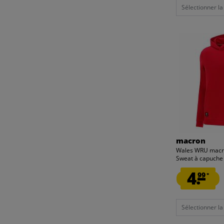
Sélectionner la t
macron
Wales WRU macro
Sweat à capuche
4.
99
*
Sélectionner la t