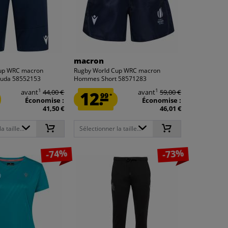
macron
Cup WRC macron
Rugby World Cup WRC macron
uda 58552153
Hommes Short 58571283
1
1
avant
44,00 €
12.
avant
59,00 €
99
*
Économise :
Économise :
41,50 €
46,01 €
 taille...
Sélectionner la taille...
-74%
-73%