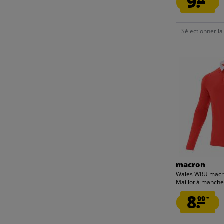
9.
Sélectionner la t
macron
Wales WRU mac
Maillot à manche
8.
99
*