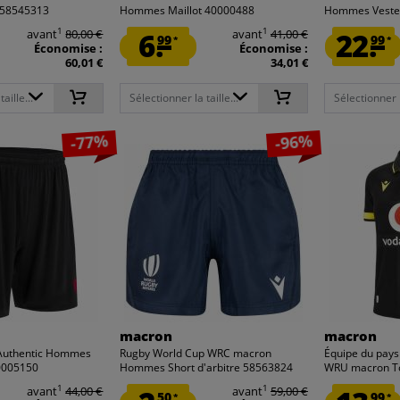
r 58545313
Hommes Maillot 40000488
Hommes Veste
1
1
avant
80,00 €
6.
avant
41,00 €
22.
99
99
*
*
Économise :
Économise :
60,01 €
34,01 €
aille...
Sélectionner la taille...
Sélectionner la
-77%
-96%
macron
macron
 Authentic Hommes
Rugby World Cup WRC macron
Équipe du pays
40005150
Hommes Short d'arbitre 58563824
WRU macron Tou
1
1
avant
44,00 €
avant
59,00 €
50
99
*
*