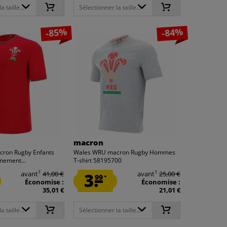
 taille...
Sélectionner la taille...
-85%
-84%
macron
ron Rugby Enfants
Wales WRU macron Rugby Hommes
înement...
T-shirt 58195700
1
1
avant
41,00 €
3.
avant
25,00 €
99
*
Économise :
Économise :
35,01 €
21,01 €
 taille...
Sélectionner la taille...