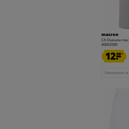
macron
CA Osasuna mac
40002080
12.
99
*
Sélectionner la t