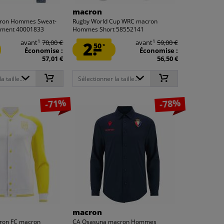
macron
cron Hommes Sweat-
Rugby World Cup WRC macron
nement 40001833
Hommes Short 58552141
1
1
avant
70,00 €
2.
avant
59,00 €
50
*
Économise :
Économise :
57,01 €
56,50 €
 taille...
Sélectionner la taille...
-71%
-78%
macron
ron FC macron
CA Osasuna macron Hommes