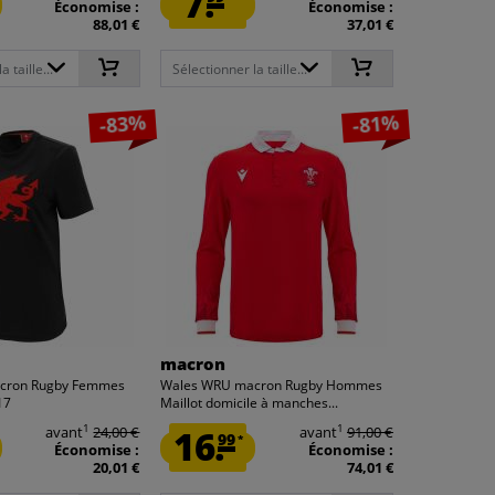
7.
Économise :
Économise :
88,01 €
37,01 €
 taille...
Sélectionner la taille...
-83%
-81%
macron
cron Rugby Femmes
Wales WRU macron Rugby Hommes
17
Maillot domicile à manches...
1
1
avant
24,00 €
16.
avant
91,00 €
99
*
Économise :
Économise :
20,01 €
74,01 €