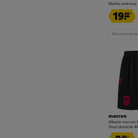
Maillot extérieu
19.
99
*
Sélectionner la t
macron
Albanie macron
Short domicile 
99
*