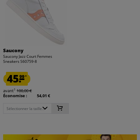
Saucony
Saucony Jazz Court Femmes
Sneakers S60759-8
45.
99
*
1
avant
100,00 €
Économise :
54,01 €
Sélectionner la taille...