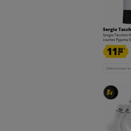
Sergio Tacch
Sergio Tacchin
courtes Pyjama E
11.
99
*
Sélectionner la t
3
3
x
x