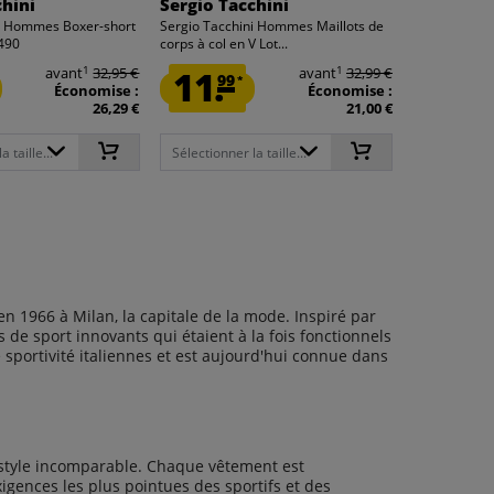
chini
Sergio Tacchini
ni Hommes Boxer-short
Sergio Tacchini Hommes Maillots de
0490
corps à col en V Lot...
1
1
avant
32,95 €
11.
avant
32,99 €
99
*
Économise :
Économise :
26,29 €
21,00 €
 taille...
Sélectionner la taille...
n 1966 à Milan, la capitale de la mode. Inspiré par
de sport innovants qui étaient à la fois fonctionnels
sportivité italiennes et est aujourd'hui connue dans
 style incomparable. Chaque vêtement est
igences les plus pointues des sportifs et des