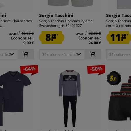
ini
Sergio Tacchini
Sergio Tac
Unisexe Chaussettes
Sergio Tacchini Hommes Pyjama
Sergio Tacchin
...
Sweatshort gris 39491527
corps à col rond
1
1
avant
12,99 €
8.
avant
32,99 €
11.
99
99
*
*
Économise :
Économise :
9,00 €
24,00 €
aille...
Sélectionner la taille...
Sélectionner la
-64%
-50%
3
3
x
x