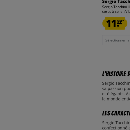
Sergio Tacch
Sergio Tacchini 
corps à col en V L
11.
99
*
Sélectionner la t
L'histoire 
Sergio Tacchin
sa passion pou
et élégants. A
le monde enti
Les caract
Sergio Tacchi
confectionné a