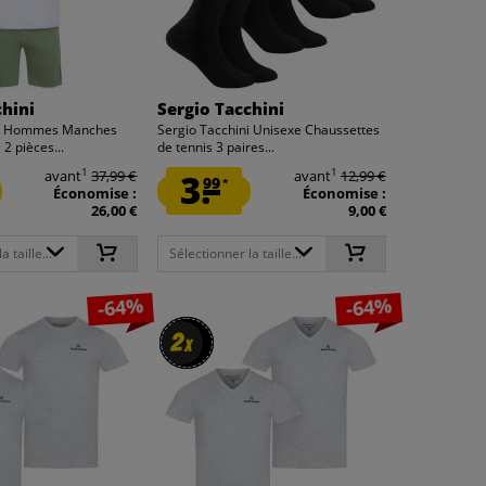
chini
Sergio Tacchini
ni Hommes Manches
Sergio Tacchini Unisexe Chaussettes
2 pièces...
de tennis 3 paires...
1
1
avant
37,99 €
3.
avant
12,99 €
99
*
Économise :
Économise :
26,00 €
9,00 €
 taille...
Sélectionner la taille...
-64%
-64%
2
2
x
x