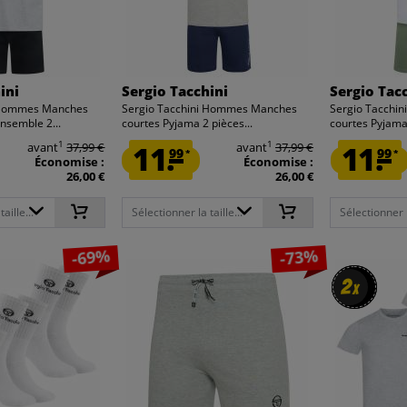
ini
Sergio Tacchini
Sergio Tac
i Hommes Manches
Sergio Tacchini Hommes Manches
Sergio Tacchi
nsemble 2...
courtes Pyjama 2 pièces...
courtes Pyjama 
1
1
avant
37,99 €
11.
avant
37,99 €
11.
99
99
*
*
Économise :
Économise :
26,00 €
26,00 €
aille...
Sélectionner la taille...
Sélectionner la
-69%
-73%
2
2
x
x