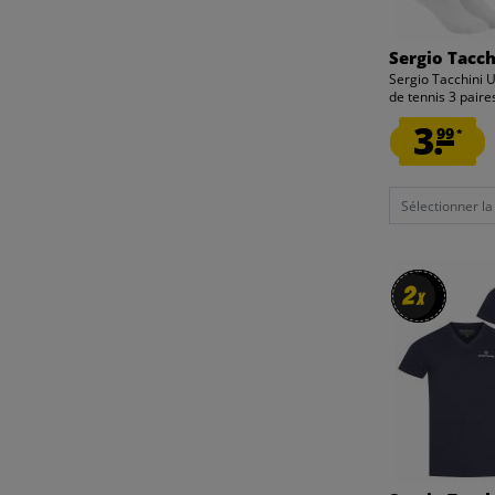
Sergio Tacch
Sergio Tacchini 
de tennis 3 paires
3.
99
*
Sélectionner la t
2
2
x
x