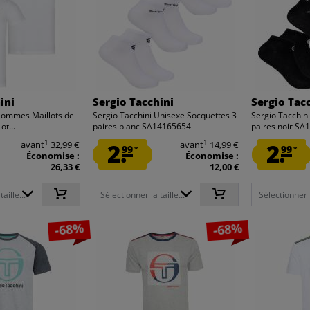
ini
Sergio Tacchini
Sergio Tac
Hommes Maillots de
Sergio Tacchini Unisexe Socquettes 3
Sergio Tacchin
ot...
paires blanc SA14165654
paires noir S
1
1
avant
32,99 €
2.
avant
14,99 €
2.
99
99
*
*
Économise :
Économise :
26,33 €
12,00 €
aille...
Sélectionner la taille...
Sélectionner la
-68%
-68%