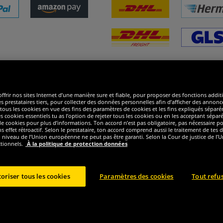
ommes excellents
R
ffrir nos sites Internet d’une manière sure et fiable, pour proposer des fonctions addit
es prestataires tiers, pour collecter des données personnelles afin d’afficher des annonce
 de tous les cookies en vue des fins des paramètres de cookies et les fins expliqués sép
s cookies essentiels tu as l’option de rejeter tous les cookies ou en les acceptant sépa
 cookies pour plus d’informations. Ton accord n’est pas obligatoire, pas nécessaire pour
ffet rétroactif. Selon le prestataire, ton accord comprend aussi le traitement de tes do
iveau de l’Union européenne ne peut pas être garanti. Selon la Cour de justice de l’Un
ctionnels.
À la politique de protection données
oriser tous les cookies
Paramètres des cookies
Tout refu
ght © 2024 Sportspar GmbH, Gustav-Adolf-Ring 7, 04838 Eilenburg GER - Tous droits r
2
ecommandé actuel ou précèdent du fabricant, taxe à valeur incluse
Le prix est seuleme