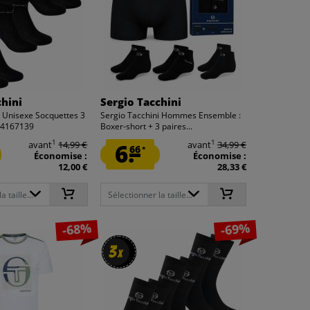
chini
Sergio Tacchini
i Unisexe Socquettes 3
Sergio Tacchini Hommes Ensemble :
A14167139
Boxer-short + 3 paires...
1
1
avant
14,99 €
6.
avant
34,99 €
66
*
Économise :
Économise :
12,00 €
28,33 €
 taille...
Sélectionner la taille...
-68%
-69%
3
3
x
x