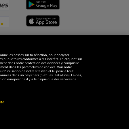
éseaux sociaux
ionnelles basées sur ta sélection, pour analyser
s publicitaires conformes à tes intérêts. En cliquant sur
arément dans notre protection des données y compris le
rément dans les paramètres de cookies. Voir notre
 l’utilisation de notre site web et tu peux à tout
nnées dans un pays tiers (p.ex. les Etats-Unis). Là-bas,
ion européenne il y a la risque que des services de
ser
éservés
nt valable pour les clients avec une adhésion de DealClub active.