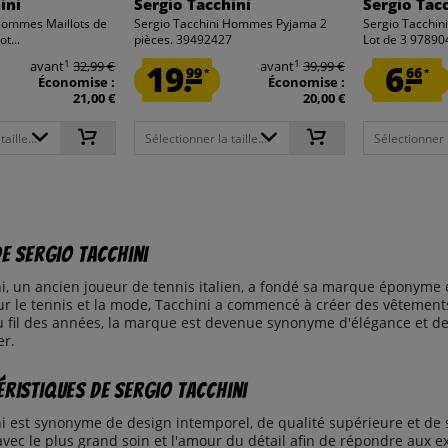
ini
Sergio Tacchini
Sergio Tac
Hommes Maillots de
Sergio Tacchini Hommes Pyjama 2
Sergio Tacchi
ot...
pièces. 39492427
Lot de 3 9789
1
1
avant
32,99 €
19.
avant
39,99 €
6.
99
66
*
*
Économise :
Économise :
21,00 €
20,00 €
aille...
Sélectionner la taille...
Sélectionner la
de Sergio Tacchini
i, un ancien joueur de tennis italien, a fondé sa marque éponyme e
r le tennis et la mode, Tacchini a commencé à créer des vêtements 
u fil des années, la marque est devenue synonyme d'élégance et de 
er.
éristiques de Sergio Tacchini
ni est synonyme de design intemporel, de qualité supérieure et de
vec le plus grand soin et l'amour du détail afin de répondre aux ex