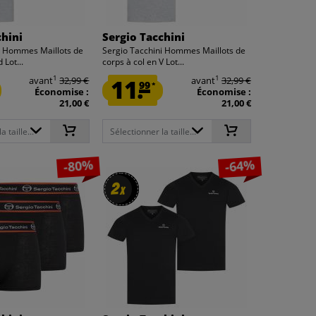
chini
Sergio Tacchini
i Hommes Maillots de
Sergio Tacchini Hommes Maillots de
 Lot...
corps à col en V Lot...
1
1
avant
32,99 €
11.
avant
32,99 €
99
*
Économise :
Économise :
21,00 €
21,00 €
 taille...
Sélectionner la taille...
-80%
-64%
2
2
x
x