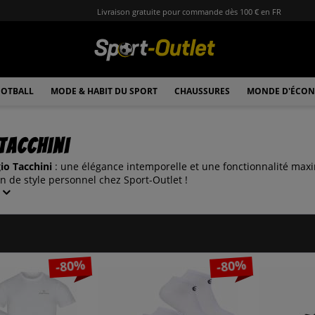
Livraison gratuite pour commande dès 100 € en FR
OTBALL
MODE & HABIT DU SPORT
CHAUSSURES
MONDE D'ÉCON
Tacchini
io Tacchini
: une élégance intemporelle et une fonctionnalité max
 de style personnel chez Sport-Outlet !
-80%
-80%