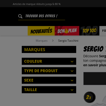
Articles de marque réduits jusqu’à 80 %
%
TOP 100
PLAN
NOUVEAUTÉS
BON
FO
Marques
Sergio Tacchini
Sergio 
MARQUES
Découvre
Serg
ton compagnon
COULEUR
en savoir plus
TYPE DE PRODUIT
SETS
SEXE
FERMER
SHORTS
HOMMES
TAILLE
CHAUSSETTES
FEMMES
2
2
DÉBARDEURS
x
x
S
ENFANTS
SOUS-VÊTEMENTS
M