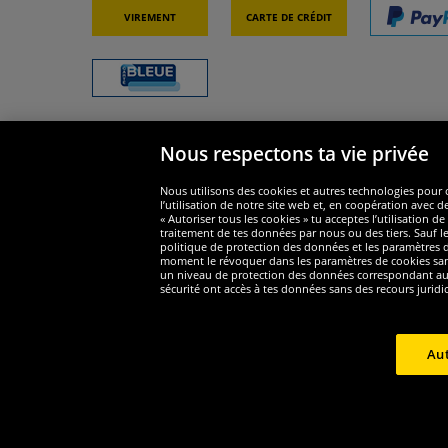
Virement
Carte de crédit
Nous respectons ta vie privée
Sécurité
Nous s
Nous utilisons des cookies et autres technologies pour o
l’utilisation de notre site web et, en coopération avec d
« Autoriser tous les cookies » tu acceptes l’utilisation
traitement de tes données par nous ou des tiers. Sauf le
politique de protection des données et les paramètres de
moment le révoquer dans les paramètres de cookies sans e
un niveau de protection des données correspondant au n
Widerruf
sécurité ont accès à tes données sans des recours juridi
Widerruf
Aut
Copyri
1
*Tous les prix incluent la TVA, livraison est non-compris
Prix r