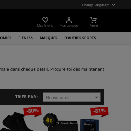
Change language:
Mes favoris
Mon compte
Panier
OMIES
FITNESS
MARQUES
D’AUTRES SPORTS
imale dans chaque détail. Procure-toi dès maintenant
TRIER PAR :
-80%
-81%
4
4
x
x