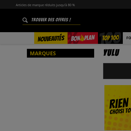
Articles de marque réduits jusqu’à 80 %
%
TOP 100
PLAN
NOUVEAUTÉS
BON
FO
Yulu
MARQUES