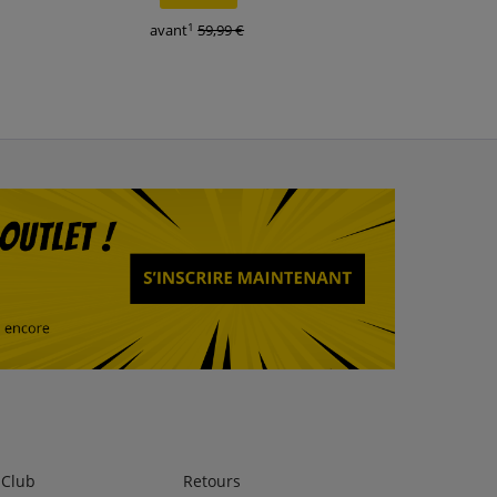
1
1
avant
59,99 €
avant
27,99 €
lClub
Retours