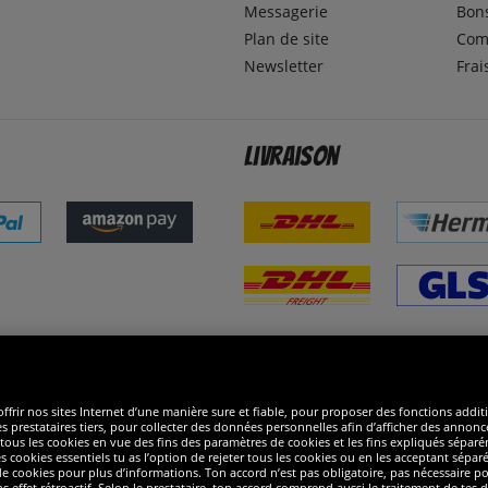
Messagerie
Bons
Plan de site
Com
Newsletter
Frai
Livraison
ommes excellents
R
ffrir nos sites Internet d’une manière sure et fiable, pour proposer des fonctions addit
es prestataires tiers, pour collecter des données personnelles afin d’afficher des annonce
 de tous les cookies en vue des fins des paramètres de cookies et les fins expliqués sép
s cookies essentiels tu as l’option de rejeter tous les cookies ou en les acceptant sépa
 cookies pour plus d’informations. Ton accord n’est pas obligatoire, pas nécessaire pour
ffet rétroactif. Selon le prestataire, ton accord comprend aussi le traitement de tes do