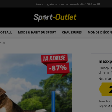
Livraison gratuite pour commande dès 100 € en FR
OTBALL
MODE & HABIT DU SPORT
CHAUSSURES
MONDE D'ÉCON
maux
Ta remise
maxxp
-87%
maxxpro 
chiens 
No. d’art
Tous les 
Reçois
2 