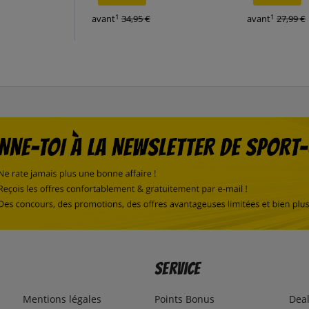
1
1
avant
34,95 €
avant
27,99 €
Service
Mentions légales
Points Bonus
Dea