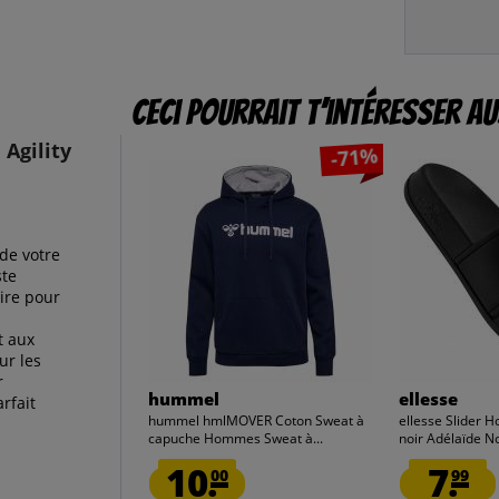
Ceci pourrait t’intéresser au
 Agility
-71%
de votre
ste
aire pour
t aux
ur les
r
hummel
ellesse
rfait
hummel hmlMOVER Coton Sweat à
ellesse Slider 
capuche Hommes Sweat à...
noir Adélaïde No
10.
7.
00
99