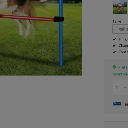
Taille
tail
Fini c’
Chaqu
Tout 
Prêts 
ouvrable