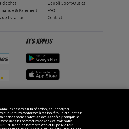
 d’achat
L'appli Sport-Outlet
mande & Paiement
FAQ
s de livraison
Contact
Les applis
éseaux sociaux
ionnelles basées sur ta sélection, pour analyser
s publicitaires conformes à tes intérêts. En cliquant sur
arément dans notre protection des données y compris le
rément dans les paramètres de cookies. Voir notre
 l’utilisation de notre site web et tu peux à tout
nnées dans un pays tiers (p.ex. les Etats-Unis). Là-bas,