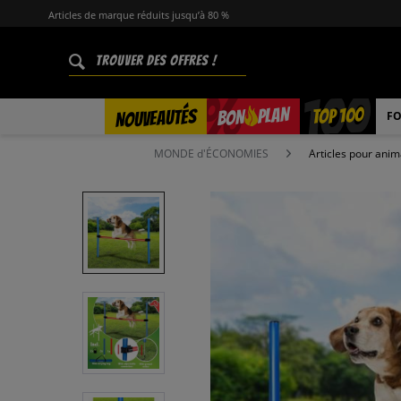
Articles de marque réduits jusqu’à 80 %
%
TOP 100
PLAN
NOUVEAUTÉS
BON
FO
MONDE d'ÉCONOMIES
Articles pour ani