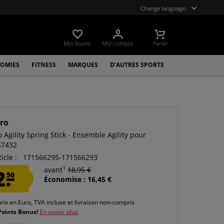
Change language:
Mes favoris
Mon compte
Panier
OMIES
FITNESS
MARQUES
D’AUTRES SPORTS
ro
Agility Spring Stick - Ensemble Agility pour
47432
icle :
171566295-171566293
1
2.
avant
18,95 €
50
Économise : 16,45 €
prix en Euro, TVA incluse et
livraison non-compris
Points Bonus!
En savoir plus