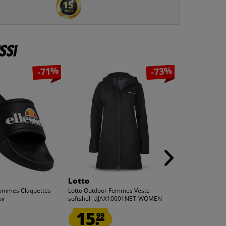
ssi
-71%
-73%
Lotto
ellesse
Hommes Claquettes
Lotto Outdoor Femmes Veste
ellesse Slider
ir
softshell UJAX10001NET-WOMEN
marine Adélaïd
15.
7.
99
99