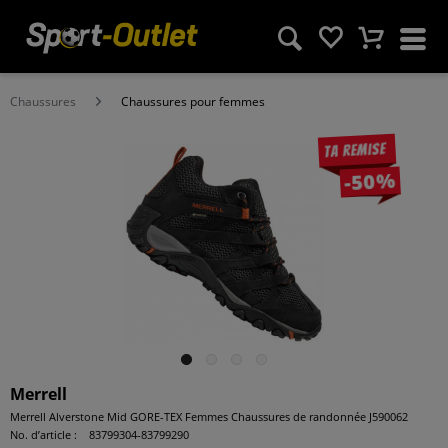
Chaussures
Chaussures pour femmes
Ta remise
-50%
Merrell
Merrell Alverstone Mid GORE-TEX Femmes Chaussures de randonnée J590062
No. d’article :
83799304-83799290