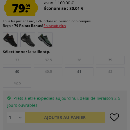
1
79.
avant
160,00 €
99
Économise : 80,01 €
Tous les prix en Euro, TVA incluse et
livraison non-compris
Reçois
79 Points Bonus!
En savoir plus
Sélectionner la taille stp.
37
37,5
38
39
40
40,5
41
42
42,5
Prêts à être expédies aujourd’hui, délai de livraison 2-5
jours ouvrables
AJOUTER AU
PANIER