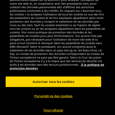
notre site web et, en coopération avec des prestataires tiers, pour
Nous sommes excellents
collecter des données personnelles afin d’afficher des annonces
publicitaires conformes à tes intérêts. En cliquant sur « Autoriser tous
les cookies » tu acceptes l’utilisation de tous les cookies en vue des fins
des paramètres de cookies et les fins expliqués séparément dans notre
protection des données y compris le traitement de tes données par
nous ou des tiers. Sauf les cookies essentiels tu as l’option de rejeter
tous les cookies ou en les acceptant séparément dans les paramètres de
cookies. Voir notre politique de protection des données et les
paramètres de cookies pour plus d’informations. Ton accord n’est pas
obligatoire, pas nécessaire pour l’utilisation de notre site web et tu
peux à tout moment le révoquer dans les paramètres de cookies sans
effet rétroactif. Selon le prestataire, ton accord comprend aussi le
traitement de tes données dans un pays tiers (p.ex. les Etats-Unis). Là-
bas, un niveau de protection des données correspondant au niveau de
l’Union européenne ne peut pas être garanti. Selon la Cour de justice
de l’Union européenne il y a la risque que des services de sécurité ont
Réseaux sociaux
accès à tes données sans des recours juridictionnels.
À la politique de
protection données
Autoriser tous les cookies
Copyright © 2024 Sportspar GmbH, Gustav-Adolf-Ring 7, 04838 Eilenburg GER -
Paramètres des cookies
Tous droits réservés
1
*Tous les prix incluent la TVA, livraison est non-compris
Prix recommandé
2
actuel ou précèdent du fabricant, taxe à valeur incluse
Le prix est seulement
valable pour les clients avec une adhésion de DealClub active.
Tout refuser