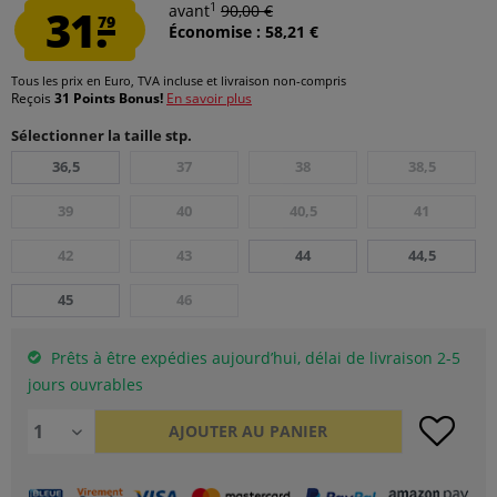
1
31.
avant
90,00 €
79
Économise : 58,21 €
Tous les prix en Euro, TVA incluse et
livraison non-compris
Reçois
31 Points Bonus!
En savoir plus
Sélectionner la taille stp.
36,5
37
38
38,5
39
40
40,5
41
42
43
44
44,5
45
46
Prêts à être expédies aujourd’hui, délai de livraison 2-5
jours ouvrables
AJOUTER AU
PANIER