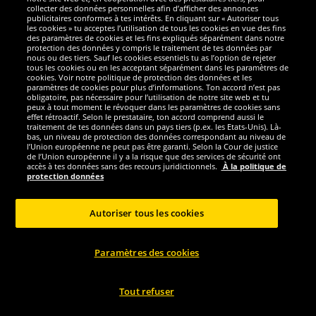
Nous sommes excellents
collecter des données personnelles afin d’afficher des annonces
publicitaires conformes à tes intérêts. En cliquant sur « Autoriser tous
les cookies » tu acceptes l’utilisation de tous les cookies en vue des fins
des paramètres de cookies et les fins expliqués séparément dans notre
protection des données y compris le traitement de tes données par
nous ou des tiers. Sauf les cookies essentiels tu as l’option de rejeter
tous les cookies ou en les acceptant séparément dans les paramètres de
cookies. Voir notre politique de protection des données et les
paramètres de cookies pour plus d’informations. Ton accord n’est pas
obligatoire, pas nécessaire pour l’utilisation de notre site web et tu
peux à tout moment le révoquer dans les paramètres de cookies sans
effet rétroactif. Selon le prestataire, ton accord comprend aussi le
traitement de tes données dans un pays tiers (p.ex. les Etats-Unis). Là-
bas, un niveau de protection des données correspondant au niveau de
l’Union européenne ne peut pas être garanti. Selon la Cour de justice
de l’Union européenne il y a la risque que des services de sécurité ont
Réseaux sociaux
accès à tes données sans des recours juridictionnels.
À la politique de
protection données
Autoriser tous les cookies
Copyright © 2024 Sportspar GmbH, Gustav-Adolf-Ring 7, 04838 Eilenburg GER -
Paramètres des cookies
Tous droits réservés
1
*Tous les prix incluent la TVA, livraison est non-compris
Prix recommandé
2
actuel ou précèdent du fabricant, taxe à valeur incluse
Le prix est seulement
valable pour les clients avec une adhésion de DealClub active.
Tout refuser