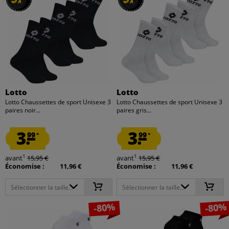
x
x
x
x
Lotto
Lotto
Lotto Chaussettes de sport Unisexe 3
Lotto Chaussettes de sport Unisexe 3
paires noir...
paires gris...
3.
3.
99
99
*
*
1
1
avant
15,95 €
avant
15,95 €
Économise :
11,96 €
Économise :
11,96 €
Sélectionner la taille...
Sélectionner la taille...
-80%
-80%