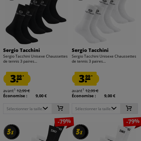
Sergio Tacchini
Sergio Tacchini
Sergio Tacchini Unisexe Chaussettes
Sergio Tacchini Unisexe Chaussettes
de tennis 3 paires...
de tennis 3 paires...
3.
3.
99
99
*
*
1
1
avant
12,99 €
avant
12,99 €
Économise :
9,00 €
Économise :
9,00 €
Sélectionner la taille...
Sélectionner la taille...
-79%
-79%
3
3
3
3
x
x
x
x