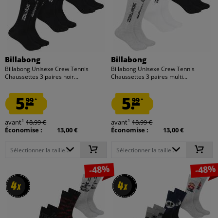
Billabong
Billabong
Billabong Unisexe Crew Tennis
Billabong Unisexe Crew Tennis
Chaussettes 3 paires noir...
Chaussettes 3 paires multi...
5.
5.
99
99
*
*
1
1
avant
18,99 €
avant
18,99 €
Économise :
13,00 €
Économise :
13,00 €
Sélectionner la taille...
Sélectionner la taille...
-48%
-48%
4
4
4
4
x
x
x
x