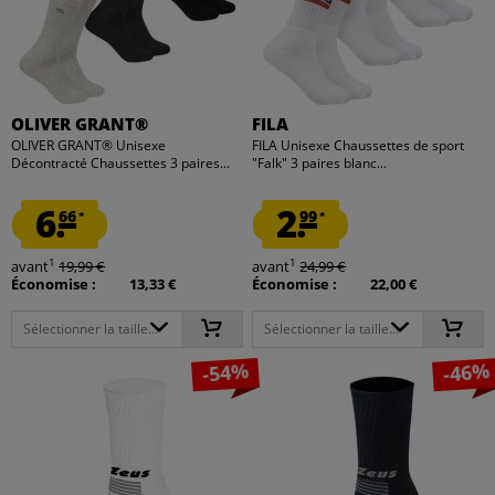
OLIVER GRANT®
FILA
OLIVER GRANT® Unisexe
FILA Unisexe Chaussettes de sport
Décontracté Chaussettes 3 paires...
"Falk" 3 paires blanc...
6.
2.
66
99
*
*
1
1
avant
19,99 €
avant
24,99 €
Économise :
13,33 €
Économise :
22,00 €
Sélectionner la taille...
Sélectionner la taille...
-54%
-46%