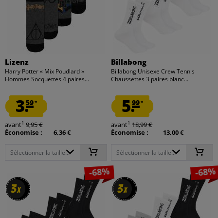
Lizenz
Billabong
Harry Potter « Mix Poudlard »
Billabong Unisexe Crew Tennis
Hommes Socquettes 4 paires...
Chaussettes 3 paires blanc...
3.
5.
59
99
*
*
1
1
avant
9,95 €
avant
18,99 €
Économise :
6,36 €
Économise :
13,00 €
Sélectionner la taille...
Sélectionner la taille...
-68%
-68%
3
3
3
3
x
x
x
x