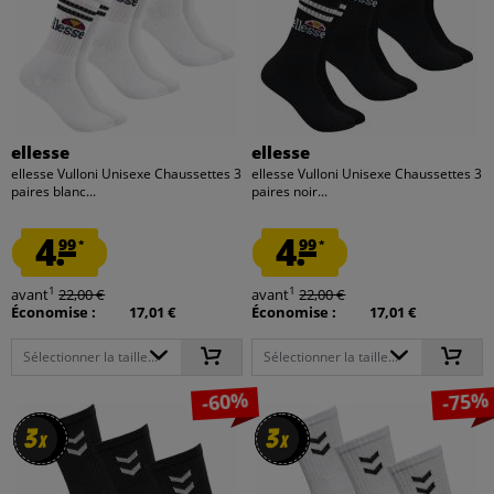
ellesse
ellesse
ellesse Vulloni Unisexe Chaussettes 3
ellesse Vulloni Unisexe Chaussettes 3
paires blanc...
paires noir...
4.
4.
99
99
*
*
1
1
avant
22,00 €
avant
22,00 €
Économise :
17,01 €
Économise :
17,01 €
Sélectionner la taille...
Sélectionner la taille...
-60%
-75%
3
3
3
3
x
x
x
x