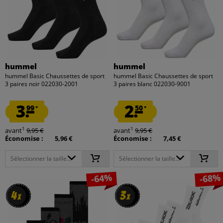
hummel
hummel
hummel Basic Chaussettes de sport
hummel Basic Chaussettes de sport
3 paires noir 022030-2001
3 paires blanc 022030-9001
3.
2.
99
50
*
*
1
1
avant
9,95 €
avant
9,95 €
Économise :
5,96 €
Économise :
7,45 €
Sélectionner la taille...
Sélectionner la taille...
-64%
-68%
4
4
3
3
x
x
x
x