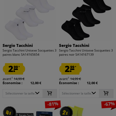
Sergio Tacchini
Sergio Tacchini
Sergio Tacchini Unisexe Socquettes 3
Sergio Tacchini Unisexe Socquettes 3
paires blanc SA14165654
paires noir SA14167139
2.
2.
99
99
*
*
1
1
avant
14,99 €
avant
14,99 €
Économise :
12,00 €
Économise :
12,00 €
Sélectionner la taille...
Sélectionner la taille...
-81%
-67%
4
4
2
2
x
x
x
x