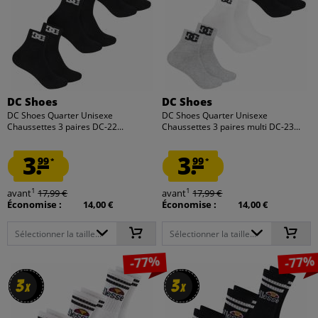
DC Shoes
DC Shoes
DC Shoes Quarter Unisexe
DC Shoes Quarter Unisexe
Chaussettes 3 paires DC-22...
Chaussettes 3 paires multi DC-23...
3.
3.
99
99
*
*
1
1
avant
17,99 €
avant
17,99 €
Économise :
14,00 €
Économise :
14,00 €
Sélectionner la taille...
Sélectionner la taille...
-77%
-77%
3
3
3
3
x
x
x
x