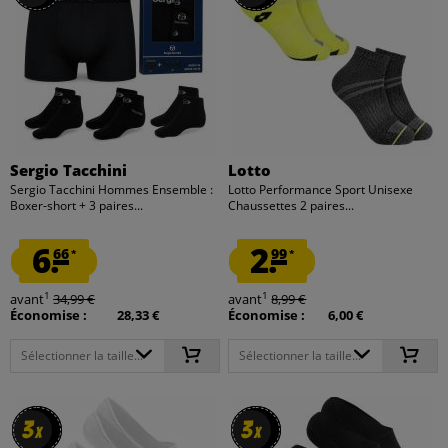
Sergio Tacchini
Lotto
Sergio Tacchini Hommes Ensemble :
Lotto Performance Sport Unisexe
Boxer-short + 3 paires...
Chaussettes 2 paires...
6.
2.
66
99
*
*
1
1
avant
34,99 €
avant
8,99 €
Économise :
28,33 €
Économise :
6,00 €
Sélectionner la taille...
Sélectionner la taille...
3
3
3
3
x
x
x
x