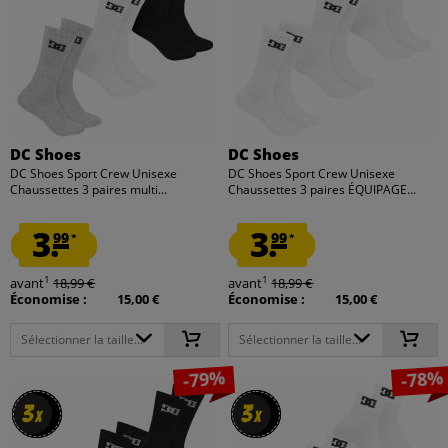
DC Shoes
DC Shoes
DC Shoes Sport Crew Unisexe
DC Shoes Sport Crew Unisexe
Chaussettes 3 paires multi...
Chaussettes 3 paires ÉQUIPAGE...
3.
3.
99
99
*
*
1
1
avant
18,99 €
avant
18,99 €
Économise :
15,00 €
Économise :
15,00 €
Sélectionner la taille...
Sélectionner la taille...
-79%
-78%
3
3
3
3
x
x
x
x