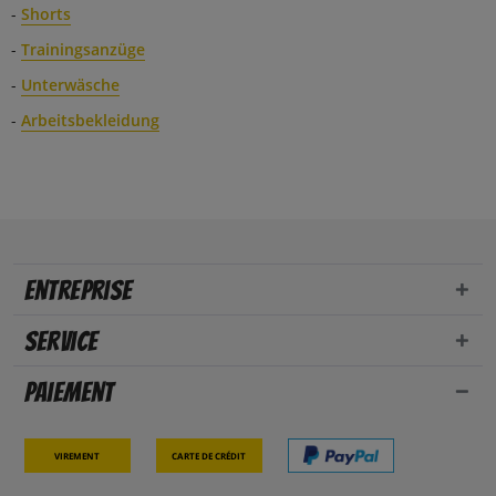
-
Shorts
-
Trainingsanzüge
-
Unterwäsche
-
Arbeitsbekleidung
Entreprise
Service
Paiement
Virement
Carte de crédit