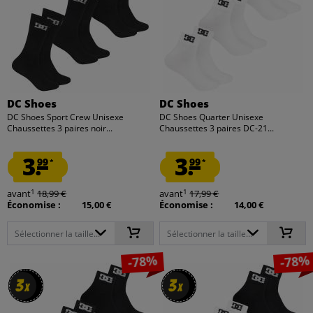
DC Shoes
DC Shoes
DC Shoes Sport Crew Unisexe
DC Shoes Quarter Unisexe
Chaussettes 3 paires noir...
Chaussettes 3 paires DC-21...
3.
3.
99
99
*
*
1
1
avant
18,99 €
avant
17,99 €
Économise :
15,00 €
Économise :
14,00 €
Sélectionner la taille...
Sélectionner la taille...
-78%
-78%
3
3
3
3
x
x
x
x