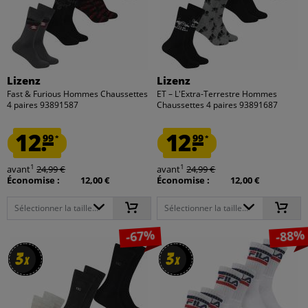
Lizenz
Lizenz
Fast & Furious Hommes Chaussettes
ET – L'Extra-Terrestre Hommes
4 paires 93891587
Chaussettes 4 paires 93891687
12.
12.
99
99
*
*
1
1
avant
24,99 €
avant
24,99 €
Économise :
12,00 €
Économise :
12,00 €
Sélectionner la taille...
Sélectionner la taille...
-67%
-88%
3
3
3
3
x
x
x
x