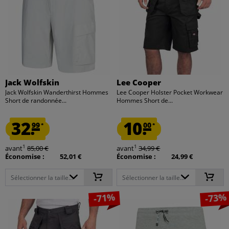
Jack Wolfskin
Lee Cooper
Jack Wolfskin Wanderthirst Hommes
Lee Cooper Holster Pocket Workwear
Short de randonnée...
Hommes Short de...
32.
10.
99
00
*
*
1
1
avant
85,00 €
avant
34,99 €
Économise :
52,01 €
Économise :
24,99 €
Sélectionner la taille...
Sélectionner la taille...
-71%
-73%