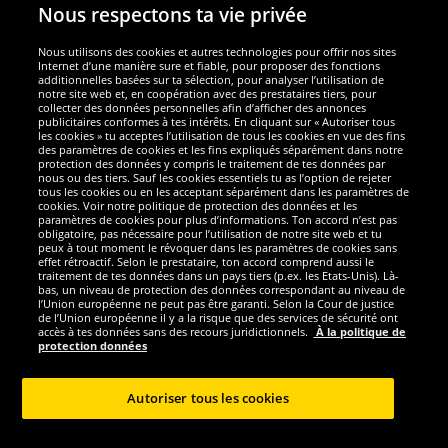
Nous respectons ta vie privée
Nous utilisons des cookies et autres technologies pour offrir nos sites
Sécurité
Internet d’une manière sure et fiable, pour proposer des fonctions
additionnelles basées sur ta sélection, pour analyser l’utilisation de
notre site web et, en coopération avec des prestataires tiers, pour
Nous sommes excellents
collecter des données personnelles afin d’afficher des annonces
publicitaires conformes à tes intérêts. En cliquant sur « Autoriser tous
les cookies » tu acceptes l’utilisation de tous les cookies en vue des fins
des paramètres de cookies et les fins expliqués séparément dans notre
protection des données y compris le traitement de tes données par
nous ou des tiers. Sauf les cookies essentiels tu as l’option de rejeter
tous les cookies ou en les acceptant séparément dans les paramètres de
cookies. Voir notre politique de protection des données et les
paramètres de cookies pour plus d’informations. Ton accord n’est pas
obligatoire, pas nécessaire pour l’utilisation de notre site web et tu
peux à tout moment le révoquer dans les paramètres de cookies sans
effet rétroactif. Selon le prestataire, ton accord comprend aussi le
traitement de tes données dans un pays tiers (p.ex. les Etats-Unis). Là-
bas, un niveau de protection des données correspondant au niveau de
l’Union européenne ne peut pas être garanti. Selon la Cour de justice
de l’Union européenne il y a la risque que des services de sécurité ont
Réseaux sociaux
accès à tes données sans des recours juridictionnels.
À la politique de
protection données
Autoriser tous les cookies
Copyright © 2024 Sportspar GmbH, Gustav-Adolf-Ring 7, 04838 Eilenburg GER -