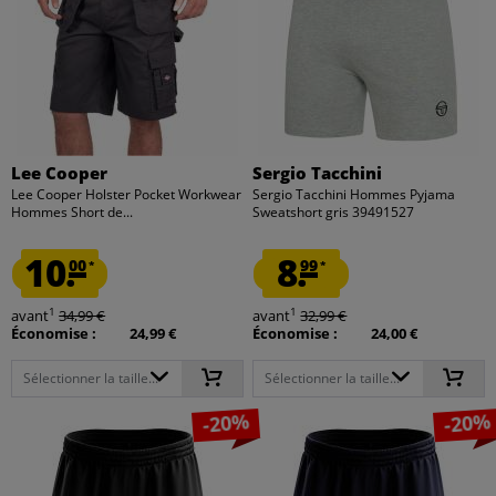
Lee Cooper
Sergio Tacchini
Lee Cooper Holster Pocket Workwear
Sergio Tacchini Hommes Pyjama
Hommes Short de...
Sweatshort gris 39491527
10.
8.
00
99
*
*
1
1
avant
34,99 €
avant
32,99 €
Économise :
24,99 €
Économise :
24,00 €
Sélectionner la taille...
Sélectionner la taille...
-20%
-20%