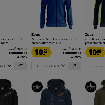
Zeus
Zeus
t Hommes Veste de
Zeus Relax Start Hommes Veste de
Zeus Relax St
u foncé
présentation royal blue
présentation b
1
1
avant
34,99 €
10.
avant
34,99 €
10.
99
99
*
*
Économise :
Économise :
24,00 €
24,00 €
aille...
Sélectionner la taille...
Sélectionner la