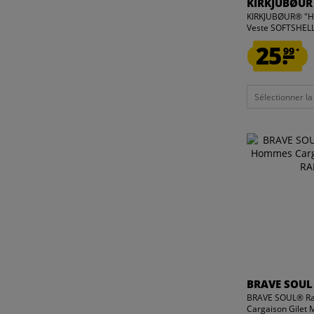
KIRKJUBØUR
KIRKJUBØUR® "H
Veste SOFTSHELL 
25.
99
*
Sélectionner la t
BRAVE SOUL
BRAVE SOUL® Ra
Cargaison Gilet