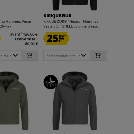
KIRKJUBØUR
rino Hommes Veste
KIRKJUBØUR® "Hestur" Hommes
29-Kaki
Veste SOFTSHELL colonne d'eau...
1
avant
120,00 €
25.
99
*
Économise :
80,01 €
 taille...
Sélectionner la taille...