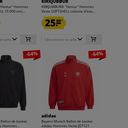
R
KIRKJUBØUR
"Hestur" Hommes
KIRKJUBØUR® "Hestur" Hommes
LL 10 000 mm...
Veste SOFTSHELL colonne d'eau...
25.
99
*
 taille...
Sélectionner la taille...
-64%
-64%
adidas
Ballon de basket
Bayern Munich Ballon de basket
ls Hommes...
adidas Hommes Veste JD7121