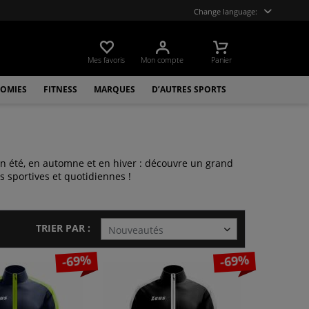
Change language:
Mes favoris
Mon compte
Panier
OMIES
FITNESS
MARQUES
D’AUTRES SPORTS
en été, en automne et en hiver : découvre un grand
sportives et quotidiennes !
TRIER PAR :
-69%
-69%