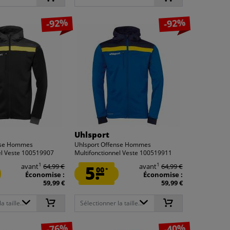
-92%
-92%
Uhlsport
nse Hommes
Uhlsport Offense Hommes
el Veste 100519907
Multifonctionnel Veste 100519911
1
1
avant
64,99 €
5.
avant
64,99 €
00
*
Économise :
Économise :
59,99 €
59,99 €
 taille...
Sélectionner la taille...
-76%
-40%