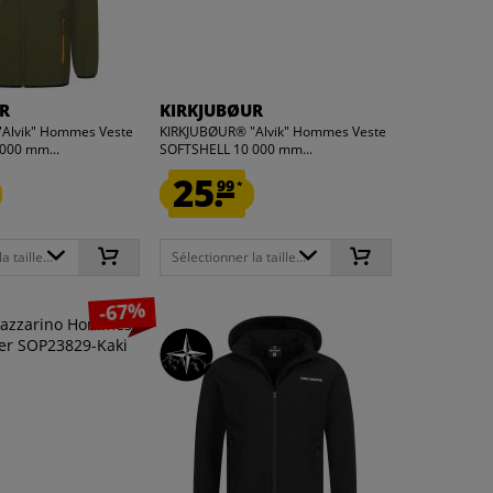
R
KIRKJUBØUR
Alvik" Hommes Veste
KIRKJUBØUR® "Alvik" Hommes Veste
000 mm...
SOFTSHELL 10 000 mm...
25.
99
*
 taille...
Sélectionner la taille...
-67%