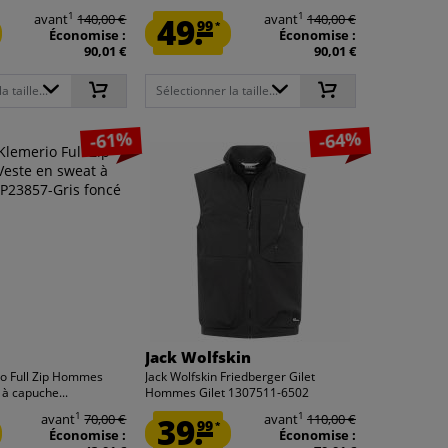
1
1
avant
140,00 €
49.
avant
140,00 €
99
*
Économise :
Économise :
90,01 €
90,01 €
 taille...
Sélectionner la taille...
-61%
-64%
Jack Wolfskin
io Full Zip Hommes
Jack Wolfskin Friedberger Gilet
 à capuche...
Hommes Gilet 1307511-6502
1
1
avant
70,00 €
39.
avant
110,00 €
99
*
Économise :
Économise :