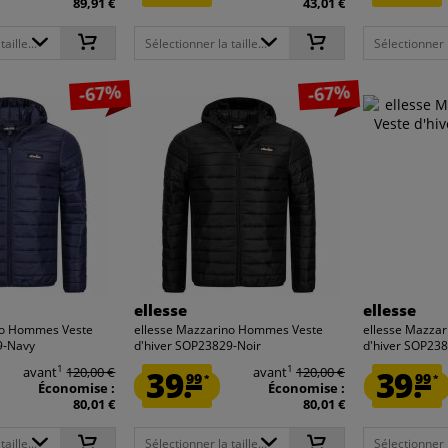
89,91 €
43,01 €
aille...
Sélectionner la taille...
Sélectionner la
-67%
-67%
ellesse
ellesse
no Hommes Veste
ellesse Mazzarino Hommes Veste
ellesse Mazza
9-Navy
d'hiver SOP23829-Noir
d'hiver SOP238
1
1
avant
120,00 €
39.
avant
120,00 €
39.
99
99
*
*
Économise :
Économise :
80,01 €
80,01 €
aille...
Sélectionner la taille...
Sélectionner la