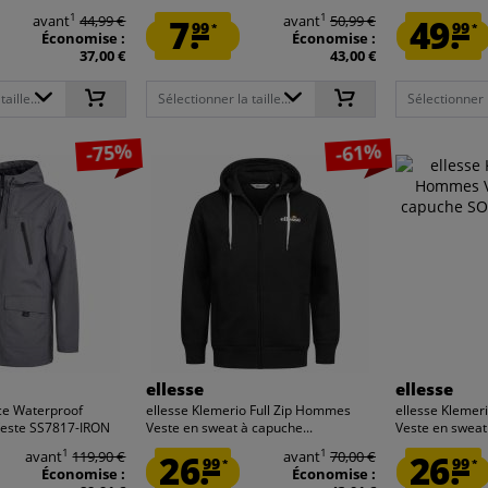
1
1
avant
44,99 €
7.
avant
50,99 €
49.
99
99
*
*
Économise :
Économise :
37,00 €
43,00 €
aille...
Sélectionner la taille...
Sélectionner la
-75%
-61%
ellesse
ellesse
ce Waterproof
ellesse Klemerio Full Zip Hommes
ellesse Klemer
este SS7817-IRON
Veste en sweat à capuche...
Veste en sweat
1
1
avant
119,90 €
26.
avant
70,00 €
26.
99
99
*
*
Économise :
Économise :