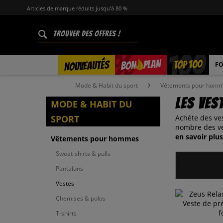
Articles de marque réduits jusqu’à 80 %
%
TOP 100
PLAN
NOUVEAUTÉS
BON
FO
Mode & Habit du sport
Vêtements pour hom
Les ves
MODE & HABIT DU
SPORT
Achète des ves
nombre des ve
en savoir plus
Vêtements pour hommes
Sweat-shirts & pulls
Pantalons
Vestes
Chemises & polos
T-shirts