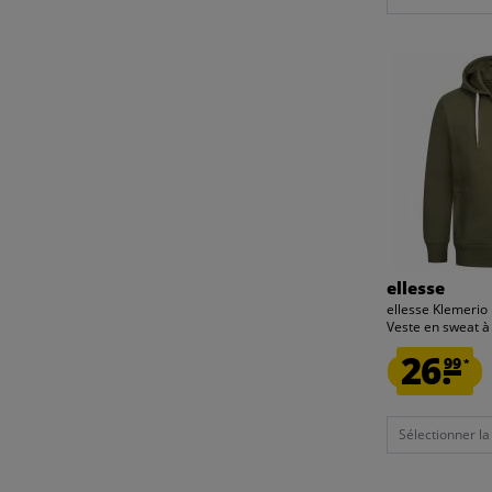
ellesse
ellesse Klemerio
Veste en sweat à
26.
99
*
Sélectionner la t