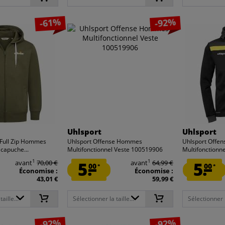
-61%
-92%
Uhlsport
Uhlsport
 Full Zip Hommes
Uhlsport Offense Hommes
Uhlsport Offe
 capuche...
Multifonctionnel Veste 100519906
Multifonctionn
1
1
avant
70,00 €
5.
avant
64,99 €
5.
00
00
*
*
Économise :
Économise :
43,01 €
59,99 €
aille...
Sélectionner la taille...
Sélectionner la
-92%
-92%