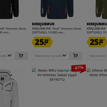
KIRKJUBØUR
KIRKJUBØU
lvik" Hommes Veste
KIRKJUBØUR® "Alvik" Hommes Veste
KIRKJUBØUR® "
0 mm...
SOFTSHELL 10 000 mm...
SOFTSHELL 10 
25.
25.
99
99
*
*
aille...
Sélectionner la taille...
Sélectionner la
-87%