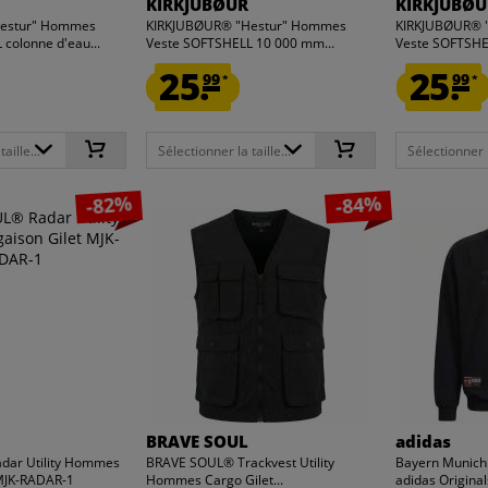
KIRKJUBØUR
KIRKJUBØU
estur" Hommes
KIRKJUBØUR® "Hestur" Hommes
KIRKJUBØUR® 
colonne d'eau...
Veste SOFTSHELL 10 000 mm...
Veste SOFTSHE
25.
25.
99
99
*
*
aille...
Sélectionner la taille...
Sélectionner la
-82%
-84%
BRAVE SOUL
adidas
dar Utility Hommes
BRAVE SOUL® Trackvest Utility
Bayern Munich 
 MJK-RADAR-1
Hommes Cargo Gilet...
adidas Origina