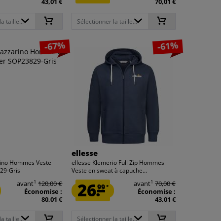
43,01 €
70,01 €
 taille...
Sélectionner la taille...
-67%
-61%
ellesse
rino Hommes Veste
ellesse Klemerio Full Zip Hommes
29-Gris
Veste en sweat à capuche...
1
1
avant
120,00 €
26.
avant
70,00 €
99
*
Économise :
Économise :
80,01 €
43,01 €
 taille...
Sélectionner la taille...