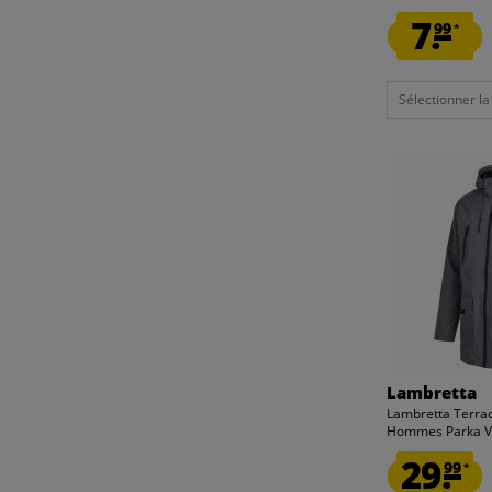
7.
99
*
Sélectionner la t
Lambretta
Lambretta Terra
Hommes Parka V
29.
99
*