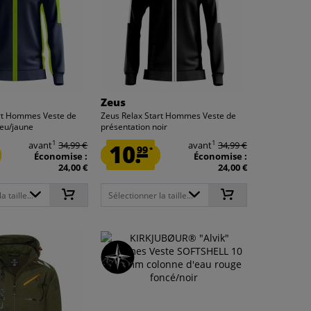
Zeus
art Hommes Veste de
Zeus Relax Start Hommes Veste de
leu/jaune
présentation noir
1
1
avant
34,99 €
10.
avant
34,99 €
99
*
Économise :
Économise :
24,00 €
24,00 €
 taille...
Sélectionner la taille...