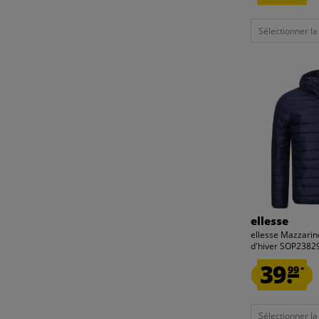
Sélectionner la t
ellesse
ellesse Mazzari
d'hiver SOP2382
39.
99
*
Sélectionner la t