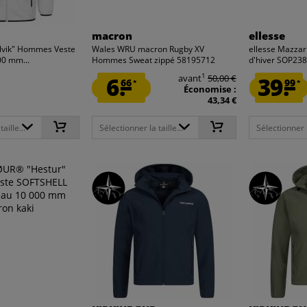
macron
ellesse
lvik" Hommes Veste
Wales WRU macron Rugby XV
ellesse Mazza
0 mm...
Hommes Sweat zippé 58195712
d'hiver SOP238
1
6.
avant
50,00 €
39.
66
99
*
*
Économise :
43,34 €
aille...
Sélectionner la taille...
Sélectionner la