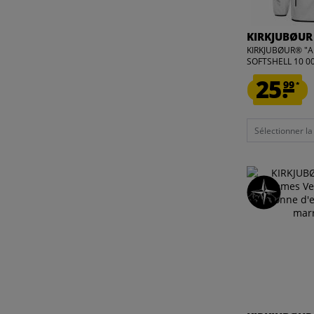
KIRKJUBØUR
KIRKJUBØUR® "A
SOFTSHELL 10 00
25.
99
*
Sélectionner la t