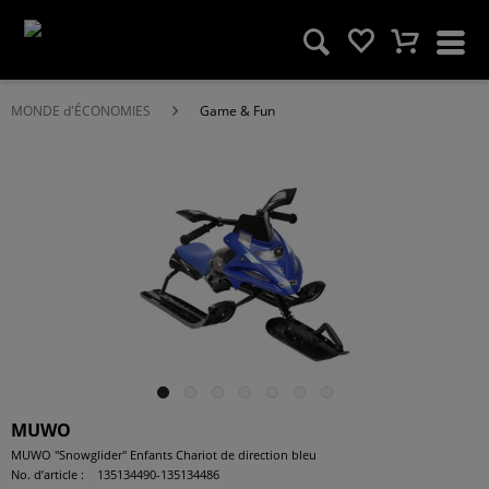
MONDE d'ÉCONOMIES
Game & Fun
MUWO
MUWO "Snowglider" Enfants Chariot de direction bleu
No. d’article :
135134490-135134486