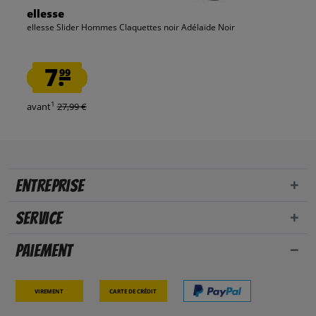
ellesse
ellesse Slider Hommes Claquettes noir Adélaïde Noir
7.
99
1
avant
27,99 €
Entreprise
Service
Paiement
Virement
Carte de crédit