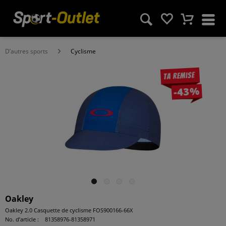
D’autres sports
Cyclisme
Ta remise
-43%
Oakley
Oakley 2.0 Casquette de cyclisme FOS900166-66X
No. d’article :
81358976-81358971