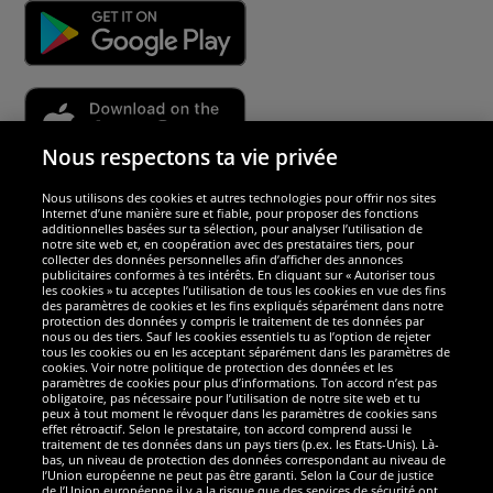
Nous respectons ta vie privée
Nous utilisons des cookies et autres technologies pour offrir nos sites
Sécurité
Internet d’une manière sure et fiable, pour proposer des fonctions
additionnelles basées sur ta sélection, pour analyser l’utilisation de
notre site web et, en coopération avec des prestataires tiers, pour
Nous sommes excellents
collecter des données personnelles afin d’afficher des annonces
publicitaires conformes à tes intérêts. En cliquant sur « Autoriser tous
les cookies » tu acceptes l’utilisation de tous les cookies en vue des fins
des paramètres de cookies et les fins expliqués séparément dans notre
protection des données y compris le traitement de tes données par
nous ou des tiers. Sauf les cookies essentiels tu as l’option de rejeter
tous les cookies ou en les acceptant séparément dans les paramètres de
cookies. Voir notre politique de protection des données et les
paramètres de cookies pour plus d’informations. Ton accord n’est pas
obligatoire, pas nécessaire pour l’utilisation de notre site web et tu
peux à tout moment le révoquer dans les paramètres de cookies sans
effet rétroactif. Selon le prestataire, ton accord comprend aussi le
traitement de tes données dans un pays tiers (p.ex. les Etats-Unis). Là-
bas, un niveau de protection des données correspondant au niveau de
l’Union européenne ne peut pas être garanti. Selon la Cour de justice
de l’Union européenne il y a la risque que des services de sécurité ont