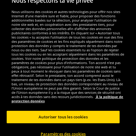
Nous respectons ta vie privée
Nous utilisons des cookies et autres technologies pour offrir nos sites
Internet d’une manière sure et fiable, pour proposer des fonctions
additionnelles basées sur ta sélection, pour analyser l’utilisation de
notre site web et, en coopération avec des prestataires tiers, pour
collecter des données personnelles afin d’afficher des annonces
publicitaires conformes à tes intérêts. En cliquant sur « Autoriser tous
les cookies » tu acceptes l’utilisation de tous les cookies en vue des fins
des paramètres de cookies et les fins expliqués séparément dans notre
protection des données y compris le traitement de tes données par
nous ou des tiers. Sauf les cookies essentiels tu as l’option de rejeter
tous les cookies ou en les acceptant séparément dans les paramètres de
Sécurité
cookies. Voir notre politique de protection des données et les
paramètres de cookies pour plus d’informations. Ton accord n’est pas
obligatoire, pas nécessaire pour l’utilisation de notre site web et tu
Nous sommes excellents
peux à tout moment le révoquer dans les paramètres de cookies sans
effet rétroactif. Selon le prestataire, ton accord comprend aussi le
traitement de tes données dans un pays tiers (p.ex. les Etats-Unis). Là-
bas, un niveau de protection des données correspondant au niveau de
l’Union européenne ne peut pas être garanti. Selon la Cour de justice
de l’Union européenne il y a la risque que des services de sécurité ont
accès à tes données sans des recours juridictionnels.
À la politique de
protection données
Autoriser tous les cookies
Paramètres des cookies