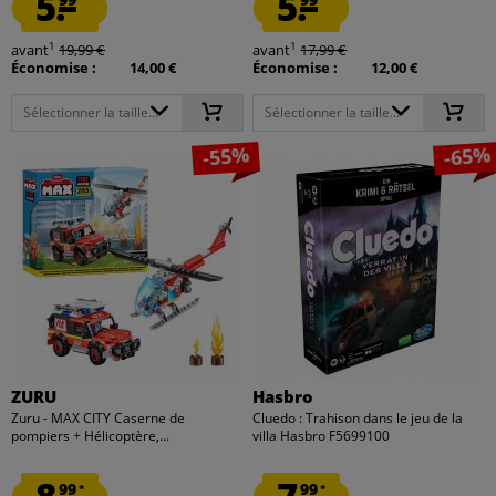
5.
5.
1
1
avant
19,99 €
avant
17,99 €
Économise :
14,00 €
Économise :
12,00 €
Sélectionner la taille...
Sélectionner la taille...
-55%
-65%
ZURU
Hasbro
Zuru - MAX CITY Caserne de
Cluedo : Trahison dans le jeu de la
pompiers + Hélicoptère,...
villa Hasbro F5699100
99
99
*
*