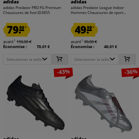
adidas
adidas
adidas Predator PRO FG Premium
adidas Predator League Indoor
Chaussures de foot ID3855
Hommes Chaussures de sport...
79.
49.
99
99
*
*
1
1
avant
150,00 €
avant
90,00 €
Économise :
70,01 €
Économise :
40,01 €
Sélectionner la taille...
Sélectionner la taille...
-43%
-36%