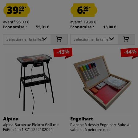
39.
6.
99
99
*
*
1
1
avant
95,00 €
avant
19,99 €
Économise :
55,01 €
Économise :
13,00 €
Sélectionner la taille...
Sélectionner la taille...
-43%
-44%
Alpina
Engelhart
alpina Barbecue Elektro Grill mit
Planche à dessin Engelhart Boîte à
Füßen 2 in 1 8711252182094
sable et à peinture en...