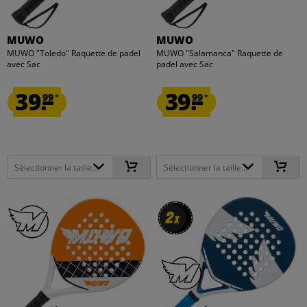
MUWO
MUWO
MUWO "Toledo" Raquette de padel
MUWO "Salamanca" Raquette de
avec Sac
padel avec Sac
39.
39.
99
99
*
*
Sélectionner la taille...
Sélectionner la taille...
2
2
x
x