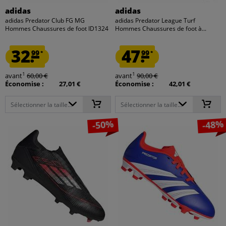
adidas
adidas
adidas Predator Club FG MG
adidas Predator League Turf
Hommes Chaussures de foot ID1324
Hommes Chaussures de foot à...
32.
47.
99
99
*
*
1
1
avant
60,00 €
avant
90,00 €
Économise :
27,01 €
Économise :
42,01 €
Sélectionner la taille...
Sélectionner la taille...
-50%
-48%