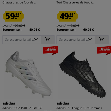
Chaussures de foot de...
Turf Chaussures de foot à...
59.
49.
99
99
*
*
1
1
avant
100,00 €
avant
110,00 €
Économise :
40,01 €
Économise :
60,01 €
Sélectionner la taille...
Sélectionner la taille...
-46%
-55%
adidas
adidas
adidas COPA PURE 2 Elite FG
adidas F50 League Turf Hommes