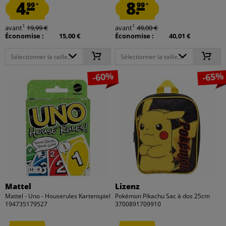
4.
8.
99
99
*
*
1
1
avant
19,99 €
avant
49,00 €
Économise :
15,00 €
Économise :
40,01 €
Sélectionner la taille...
Sélectionner la taille...
-60%
-65%
Mattel
Lizenz
Mattel - Uno - Houserules Kartenspiel
Pokémon Pikachu Sac à dos 25cm
194735179527
3700891709910