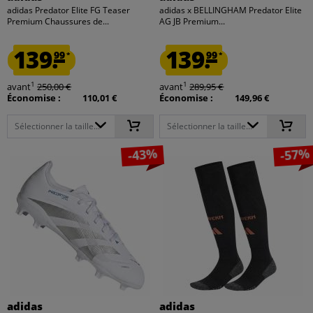
adidas Predator Elite FG Teaser
adidas x BELLINGHAM Predator Elite
Premium Chaussures de...
AG JB Premium...
139.
139.
99
99
*
*
1
1
avant
250,00 €
avant
289,95 €
Économise :
110,01 €
Économise :
149,96 €
Sélectionner la taille...
Sélectionner la taille...
-43%
-57%
adidas
adidas