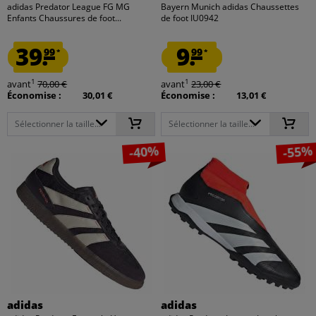
adidas Predator League FG MG
Bayern Munich adidas Chaussettes
Enfants Chaussures de foot...
de foot IU0942
39.
9.
99
99
*
*
1
1
avant
70,00 €
avant
23,00 €
Économise :
30,01 €
Économise :
13,01 €
Sélectionner la taille...
Sélectionner la taille...
-40%
-55%
adidas
adidas