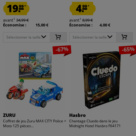
19.
4.
99
99
*
*
1
1
avant
34,99 €
avant
8,99 €
Économise :
15,00 €
Économise :
4,00 €
Sélectionner la taille...
Sélectionner la taille...
-67%
-65%
ZURU
Hasbro
Coffret de jeu Zuru MAX CITY Police +
Chantage Cluedo dans le jeu
Moto 125 pièces...
Midnight Hotel Hasbro F64171