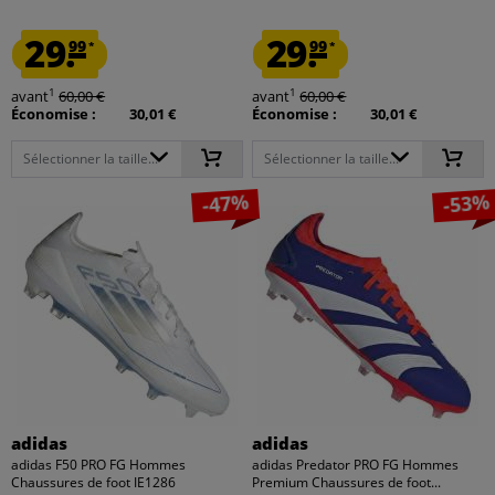
29.
29.
99
99
*
*
1
1
avant
60,00 €
avant
60,00 €
Économise :
30,01 €
Économise :
30,01 €
Sélectionner la taille...
Sélectionner la taille...
-47%
-53%
adidas
adidas
adidas F50 PRO FG Hommes
adidas Predator PRO FG Hommes
Chaussures de foot IE1286
Premium Chaussures de foot...