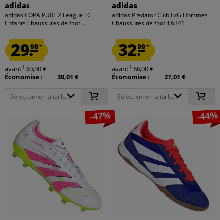
adidas
adidas
adidas COPA PURE 2 League FG
adidas Predator Club FxG Hommes
Enfants Chaussures de foot...
Chaussures de foot IF6341
29.
32.
99
99
*
*
1
1
avant
60,00 €
avant
60,00 €
Économise :
30,01 €
Économise :
27,01 €
Sélectionner la taille...
Sélectionner la taille...
-47%
-44%