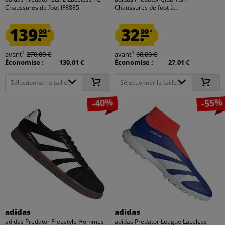
Chaussures de foot IF8885
Chaussures de foot à...
139.
32.
99
99
*
*
1
1
avant
270,00 €
avant
60,00 €
Économise :
130,01 €
Économise :
27,01 €
Sélectionner la taille...
Sélectionner la taille...
-40%
-55%
adidas
adidas
adidas Predator Freestyle Hommes
adidas Predator League Laceless