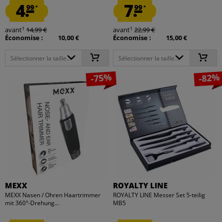
4.
7.
99
99
*
*
1
1
avant
14,99 €
avant
22,99 €
Économise :
10,00 €
Économise :
15,00 €
Sélectionner la taille...
Sélectionner la taille...
-75%
-82%
MEXX
ROYALTY LINE
MEXX Nasen / Ohren Haartrimmer
ROYALTY LINE Messer Set 5-teilig
mit 360°-Drehung...
MB5