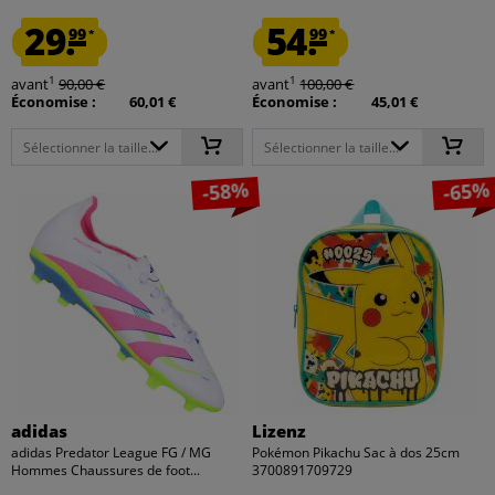
29.
54.
99
99
*
*
1
1
avant
90,00 €
avant
100,00 €
Économise :
60,01 €
Économise :
45,01 €
Sélectionner la taille...
Sélectionner la taille...
-58%
-65%
adidas
Lizenz
adidas Predator League FG / MG
Pokémon Pikachu Sac à dos 25cm
Hommes Chaussures de foot...
3700891709729