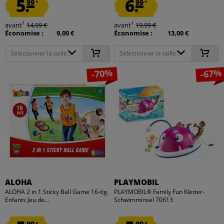
5.
6.
99
99
*
*
1
1
avant
14,99 €
avant
19,99 €
Économise :
9,00 €
Économise :
13,00 €
Sélectionner la taille...
Sélectionner la taille...
-70%
-67%
ALOHA
PLAYMOBIL
ALOHA 2 in 1 Sticky Ball Game 16-tlg.
PLAYMOBIL® Family Fun Kletter-
Enfants Jeu de...
Schwimminsel 70613
99
99
*
*