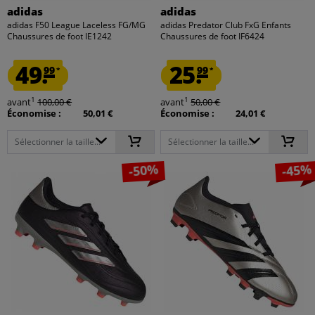
adidas
adidas
adidas F50 League Laceless FG/MG
adidas Predator Club FxG Enfants
Chaussures de foot IE1242
Chaussures de foot IF6424
49.
25.
99
99
*
*
1
1
avant
100,00 €
avant
50,00 €
Économise :
50,01 €
Économise :
24,01 €
Sélectionner la taille...
Sélectionner la taille...
-50%
-45%