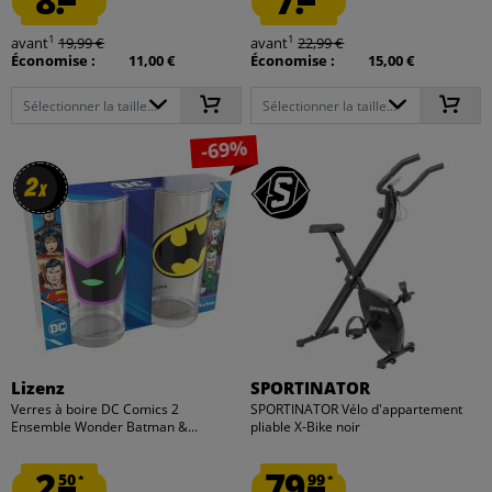
8.
7.
1
1
avant
19,99 €
avant
22,99 €
Économise :
11,00 €
Économise :
15,00 €
Sélectionner la taille...
Sélectionner la taille...
-69%
2
2
x
x
Lizenz
SPORTINATOR
Verres à boire DC Comics 2
SPORTINATOR Vélo d'appartement
Ensemble Wonder Batman &...
pliable X-Bike noir
2.
79.
50
99
*
*