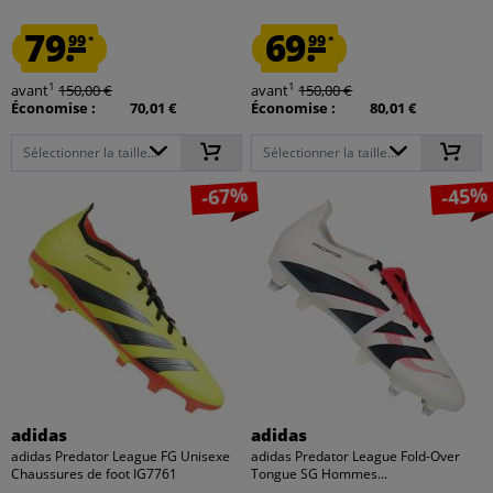
79.
69.
99
99
*
*
1
1
avant
150,00 €
avant
150,00 €
Économise :
70,01 €
Économise :
80,01 €
Sélectionner la taille...
Sélectionner la taille...
-67%
-45%
adidas
adidas
adidas Predator League FG Unisexe
adidas Predator League Fold-Over
Chaussures de foot IG7761
Tongue SG Hommes...