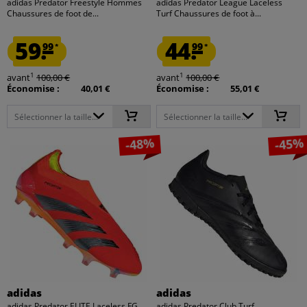
adidas Predator Freestyle Hommes
adidas Predator League Laceless
Chaussures de foot de...
Turf Chaussures de foot à...
59.
44.
99
99
*
*
1
1
avant
100,00 €
avant
100,00 €
Économise :
40,01 €
Économise :
55,01 €
Sélectionner la taille...
Sélectionner la taille...
-48%
-45%
adidas
adidas
adidas Predator ELITE Laceless FG
adidas Predator Club Turf