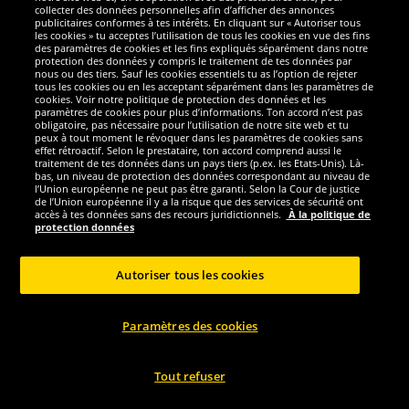
collecter des données personnelles afin d’afficher des annonces
publicitaires conformes à tes intérêts. En cliquant sur « Autoriser tous
1
avant
24,99 €
les cookies » tu acceptes l’utilisation de tous les cookies en vue des fins
Économise :
23,67 €
des paramètres de cookies et les fins expliqués séparément dans notre
protection des données y compris le traitement de tes données par
nous ou des tiers. Sauf les cookies essentiels tu as l’option de rejeter
Sélectionner la taille...
Sélectionner la taille...
tous les cookies ou en les acceptant séparément dans les paramètres de
cookies. Voir notre politique de protection des données et les
-93%
-94%
paramètres de cookies pour plus d’informations. Ton accord n’est pas
obligatoire, pas nécessaire pour l’utilisation de notre site web et tu
peux à tout moment le révoquer dans les paramètres de cookies sans
effet rétroactif. Selon le prestataire, ton accord comprend aussi le
traitement de tes données dans un pays tiers (p.ex. les Etats-Unis). Là-
bas, un niveau de protection des données correspondant au niveau de
l’Union européenne ne peut pas être garanti. Selon la Cour de justice
de l’Union européenne il y a la risque que des services de sécurité ont
accès à tes données sans des recours juridictionnels.
À la politique de
protection données
Autoriser tous les cookies
Zeus
Zeus
Paramètres des cookies
Zeus Kit Dedalo Ensemble de foot 2
Zeus Kit Hermes Ensemble de foot 2
pièces bleu/rosso
pièces rosso/bianco/bleu
Tout refuser
2.
1.
99
99
*
*