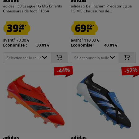
adidas
adidas
adidas F50 League FG MG Enfants
adidas x Bellingham Predator Ligue
Chaussures de foot IF1364
FG MG Chaussures de...
39.
69.
99
99
*
*
1
1
avant
70,00 €
avant
110,00 €
Économise :
30,01 €
Économise :
40,01 €
Sélectionner la taille...
Sélectionner la taille...
-44%
-52%
adidas
adidas