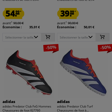
54.
39.
99
99
*
*
1
1
avant
90,00 €
avant
90,00 €
Économise :
35,01 €
Économise :
50,01 €
Sélectionner la taille...
Sélectionner la taille...
-50%
-50%
adidas
adidas
adidas Predator Club FxG Hommes
adidas Predator Club Turf
Chaussures de foot IG7760
Chaussures de foot à...