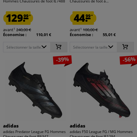
Hommes Chaussures de foot IE7488
Chaussures de foot à...
129.
44.
99
99
*
*
1
1
avant
240,00 €
avant
100,00 €
Économise :
110,01 €
Économise :
55,01 €
Sélectionner la taille...
Sélectionner la taille...
-39%
-56%
adidas
adidas
adidas Predator League FG Hommes
adidas F50 League FG / MG Hommes
Chaussures de foot IF6347
Chaussures de foot IE1294