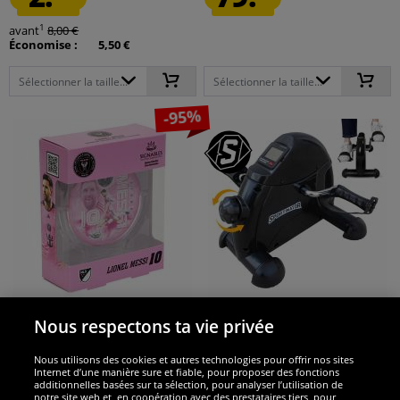
1
avant
8,00 €
Économise :
5,50 €
Sélectionner la taille...
Sélectionner la taille...
-95%
SIGNABLES
SPORTINATOR
Nous respectons ta vie privée
Inter Miami Lionel Messi #10 Ballon
SPORTINATOR "Mobility" Mini
de foot Objet de...
pédalier d'entraînement pour...
Nous utilisons des cookies et autres technologies pour offrir nos sites
Internet d’une manière sure et fiable, pour proposer des fonctions
1.
25.
32
99
additionnelles basées sur ta sélection, pour analyser l’utilisation de
*
*
notre site web et, en coopération avec des prestataires tiers, pour