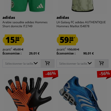
adidas
adidas
Arabie saoudite adidas Hommes
LA Galaxy FC adidas AUTHENTIQUE
Short domicile IT2749
Hommes Maillot IS4878
15.
59.
99
99
*
*
1
1
avant
45,00 €
avant
150,00 €
Économise :
29,01 €
Économise :
90,01 €
Sélectionner la taille...
Sélectionner la taille...
-46%
-56%