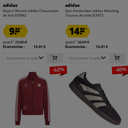
adidas
adidas
Bayern Munich adidas Chaussettes
Ajax Amsterdam adidas Waistbag
de foot IU0942
Trousse de toilet JE3913
9.
14.
99
99
*
*
1
1
avant
23,00 €
avant
28,00 €
Économise :
13,01 €
Économise :
13,01 €
Sélectionner la taille...
Sélectionner la taille...
-62%
-40%