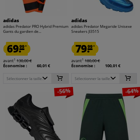
adidas
adidas
adidas Predator PRO Hybrid Premium
adidas Predator Megaride Unisexe
Gants du gardien de...
Sneakers JI3515
69.
79.
99
99
*
*
1
1
avant
130,00 €
avant
180,00 €
Économise :
60,01 €
Économise :
100,01 €
Sélectionner la taille...
Sélectionner la taille...
-56%
-64%