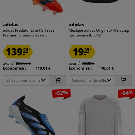
adidas
adidas
adidas Predator Elite FG Teaser
Mexique adidas Originaux Waistbag
Premium Chaussures de...
Sac banane JC5842
139.
19.
99
99
*
*
1
1
avant
250,00 €
avant
30,00 €
Économise :
110,01 €
Économise :
10,01 €
Sélectionner la taille...
Sélectionner la taille...
-52%
-64%