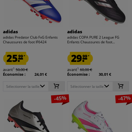
adidas
adidas
adidas Predator Club FxG Enfants
adidas COPA PURE 2 League FG
Chaussures de foot IF6424
Enfants Chaussures de foot...
25.
29.
99
99
*
*
1
1
avant
50,00 €
avant
60,00 €
Économise :
24,01 €
Économise :
30,01 €
Sélectionner la taille...
Sélectionner la taille...
-45%
-47%