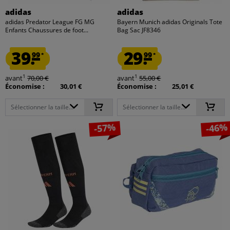
adidas
adidas
adidas Predator League FG MG
Bayern Munich adidas Originals Tote
Enfants Chaussures de foot...
Bag Sac JF8346
39.
29.
99
99
*
*
1
1
avant
70,00 €
avant
55,00 €
Économise :
30,01 €
Économise :
25,01 €
Sélectionner la taille...
Sélectionner la taille...
-57%
-46%