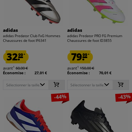
adidas
adidas
adidas Predator Club FxG Hommes
adidas Predator PRO FG Premium
Chaussures de foot IF6341
Chaussures de foot ID3855
32.
79.
99
99
*
*
1
1
avant
60,00 €
avant
150,00 €
Économise :
27,01 €
Économise :
70,01 €
Sélectionner la taille...
Sélectionner la taille...
-44%
-43%