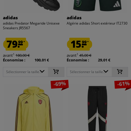
adidas
adidas
adidas Predator Megaride Unisexe
Algérie adidas Short extérieur IT2730
Sneakers JR5567
79.
15.
99
99
*
*
1
1
avant
180,00 €
avant
45,00 €
Économise :
100,01 €
Économise :
29,01 €
Sélectionner la taille...
Sélectionner la taille...
-69%
-61%