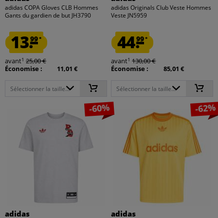
adidas COPA Gloves CLB Hommes
adidas Originals Club Veste Hommes
Gants du gardien de but JH3790
Veste JN5959
13.
44.
99
99
*
*
1
1
avant
25,00 €
avant
130,00 €
Économise :
11,01 €
Économise :
85,01 €
Sélectionner la taille...
Sélectionner la taille...
-60%
-62%
adidas
adidas