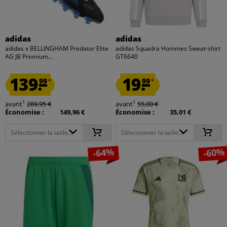
adidas
adidas
adidas x BELLINGHAM Predator Elite
adidas Squadra Hommes Sweat-shirt
AG JB Premium...
GT6640
139.
19.
99
99
*
*
1
1
avant
289,95 €
avant
55,00 €
Économise :
149,96 €
Économise :
35,01 €
Sélectionner la taille...
Sélectionner la taille...
-64%
-60%