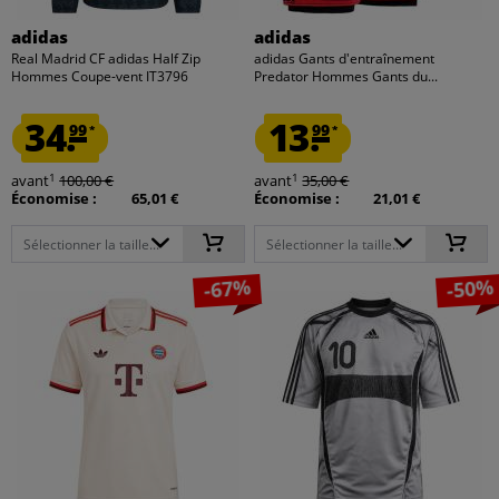
adidas
adidas
Real Madrid CF adidas Half Zip
adidas Gants d'entraînement
Hommes Coupe-vent IT3796
Predator Hommes Gants du...
34.
13.
99
99
*
*
1
1
avant
100,00 €
avant
35,00 €
Économise :
65,01 €
Économise :
21,01 €
Sélectionner la taille...
Sélectionner la taille...
-67%
-50%