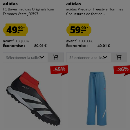
adidas
adidas
FC Bayern adidas Originals Icon
adidas Predator Freestyle Hommes
Femmes Veste JF0597
Chaussures de foot de...
49.
59.
99
99
*
*
1
1
avant
130,00 €
avant
100,00 €
Économise :
80,01 €
Économise :
40,01 €
Sélectionner la taille...
Sélectionner la taille...
-55%
-86%