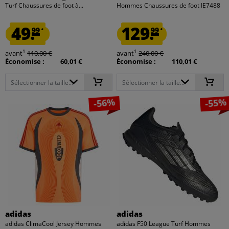
Turf Chaussures de foot à...
Hommes Chaussures de foot IE7488
49.
129.
99
99
*
*
1
1
avant
110,00 €
avant
240,00 €
Économise :
60,01 €
Économise :
110,01 €
Sélectionner la taille...
Sélectionner la taille...
-56%
-55%
adidas
adidas
adidas ClimaCool Jersey Hommes
adidas F50 League Turf Hommes