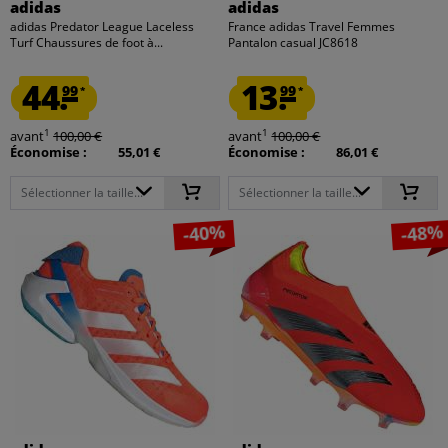
adidas
adidas
adidas Predator League Laceless
France adidas Travel Femmes
Turf Chaussures de foot à...
Pantalon casual JC8618
44.
13.
99
99
*
*
1
1
avant
100,00 €
avant
100,00 €
Économise :
55,01 €
Économise :
86,01 €
Sélectionner la taille...
Sélectionner la taille...
-40%
-48%