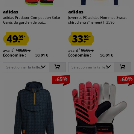
adidas
adidas
adidas Predator Competition Solar
Juventus FC adidas Hommes Sweat-
Gants du gardien de but...
shirt d'entraînement IT3596
49.
33.
99
99
*
*
1
1
avant
100,00 €
avant
90,00 €
Économise :
50,01 €
Économise :
56,01 €
Sélectionner la taille...
Sélectionner la taille...
-65%
-60%