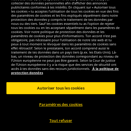
Chaussures de foot IF6347
Chaussures de foot IE1294
collecter des données personnelles afin d’afficher des annonces
publicitaires conformes à tes intérêts. En cliquant sur « Autoriser tous
les cookies » tu acceptes l’utilisation de tous les cookies en vue des fins
54.
39.
99
99
*
*
des paramètres de cookies et les fins expliqués séparément dans notre
protection des données y compris le traitement de tes données par
nous ou des tiers. Sauf les cookies essentiels tu as l’option de rejeter
1
1
avant
90,00 €
avant
90,00 €
tous les cookies ou en les acceptant séparément dans les paramètres de
Économise :
35,01 €
Économise :
50,01 €
cookies. Voir notre politique de protection des données et les
paramètres de cookies pour plus d’informations. Ton accord n’est pas
obligatoire, pas nécessaire pour l’utilisation de notre site web et tu
Sélectionner la taille...
Sélectionner la taille...
peux à tout moment le révoquer dans les paramètres de cookies sans
effet rétroactif. Selon le prestataire, ton accord comprend aussi le
traitement de tes données dans un pays tiers (p.ex. les Etats-Unis). Là-
-50%
-50%
bas, un niveau de protection des données correspondant au niveau de
l’Union européenne ne peut pas être garanti. Selon la Cour de justice
de l’Union européenne il y a la risque que des services de sécurité ont
accès à tes données sans des recours juridictionnels.
À la politique de
protection données
Autoriser tous les cookies
Paramètres des cookies
adidas
adidas
Tout refuser
adidas Predator Club FxG Hommes
adidas Predator Club Turf
Chaussures de foot IG7760
Chaussures de foot à...