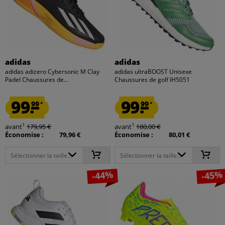
adidas
adidas
adidas adizero Cybersonic M Clay
adidas ultraBOOST Unisexe
Padel Chaussures de...
Chaussures de golf IH5051
99.
99.
99
99
*
*
1
1
avant
179,95 €
avant
180,00 €
Économise :
79,96 €
Économise :
80,01 €
Sélectionner la taille...
Sélectionner la taille...
-44%
-45%