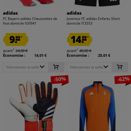
adidas
adidas
FC Bayern adidas Chaussettes de
Juventus FC adidas Enfants Short
foot domicile IU0941
domicile IT3553
9.
14.
99
99
*
*
1
1
avant
24,00 €
avant
40,00 €
Économise :
14,01 €
Économise :
25,01 €
Sélectionner la taille...
Sélectionner la taille...
-50%
-62%