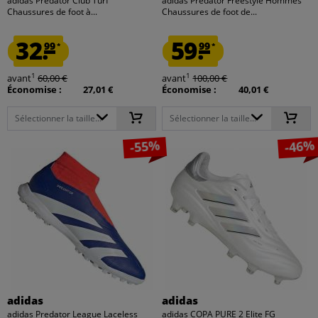
adidas Predator Club Turf
adidas Predator Freestyle Hommes
Chaussures de foot à...
Chaussures de foot de...
32.
59.
99
99
*
*
1
1
avant
60,00 €
avant
100,00 €
Économise :
27,01 €
Économise :
40,01 €
Sélectionner la taille...
Sélectionner la taille...
-55%
-46%
adidas
adidas
adidas Predator League Laceless
adidas COPA PURE 2 Elite FG