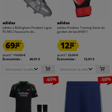
adidas
adidas
adidas x Bellingham Predator Ligue
adidas Predator Training Gants du
FG MG Chaussures de...
gardien de but JH3811
69.
12.
99
99
*
*
1
1
avant
110,00 €
avant
25,00 €
Économise :
40,01 €
Économise :
12,01 €
Sélectionner la taille...
Sélectionner la taille...
-65%
-58%