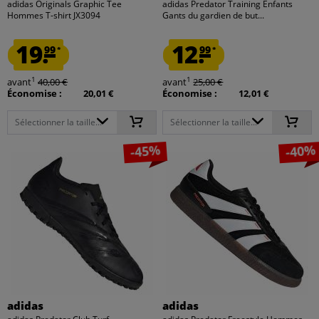
adidas Originals Graphic Tee
adidas Predator Training Enfants
Hommes T-shirt JX3094
Gants du gardien de but...
19.
12.
99
99
*
*
1
1
avant
40,00 €
avant
25,00 €
Économise :
20,01 €
Économise :
12,01 €
Sélectionner la taille...
Sélectionner la taille...
-45%
-40%
adidas
adidas