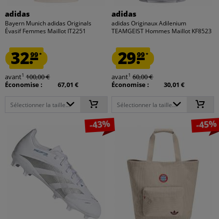
adidas
adidas
Bayern Munich adidas Originals
adidas Originaux Adilenium
Évasif Femmes Maillot IT2251
TEAMGEIST Hommes Maillot KF8523
32.
29.
99
99
*
*
1
1
avant
100,00 €
avant
60,00 €
Économise :
67,01 €
Économise :
30,01 €
Sélectionner la taille...
Sélectionner la taille...
-43%
-45%