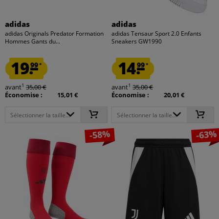
adidas
adidas
adidas Originals Predator Formation
adidas Tensaur Sport 2.0 Enfants
Hommes Gants du...
Sneakers GW1990
19.
14.
99
99
*
*
1
1
avant
35,00 €
avant
35,00 €
Économise :
15,01 €
Économise :
20,01 €
Sélectionner la taille...
Sélectionner la taille...
-58%
-63%