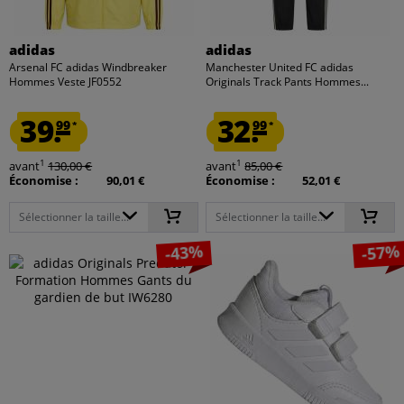
adidas
adidas
Arsenal FC adidas Windbreaker
Manchester United FC adidas
Hommes Veste JF0552
Originals Track Pants Hommes...
39.
32.
99
99
*
*
1
1
avant
130,00 €
avant
85,00 €
Économise :
90,01 €
Économise :
52,01 €
Sélectionner la taille...
Sélectionner la taille...
-43%
-57%