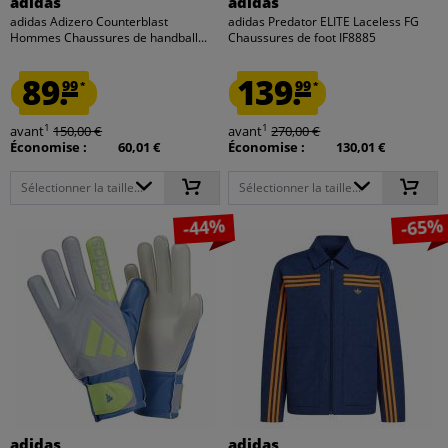
adidas
adidas
adidas Adizero Counterblast
adidas Predator ELITE Laceless FG
Hommes Chaussures de handball...
Chaussures de foot IF8885
89.
139.
99
99
*
*
1
1
avant
150,00 €
avant
270,00 €
Économise :
60,01 €
Économise :
130,01 €
Sélectionner la taille...
Sélectionner la taille...
-44%
-65%
adidas
adidas