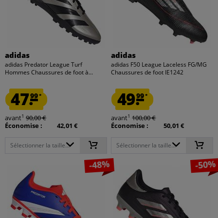
adidas
adidas
adidas Predator League Turf
adidas F50 League Laceless FG/MG
Hommes Chaussures de foot à...
Chaussures de foot IE1242
47.
49.
99
99
*
*
1
1
avant
90,00 €
avant
100,00 €
Économise :
42,01 €
Économise :
50,01 €
Sélectionner la taille...
Sélectionner la taille...
-48%
-50%