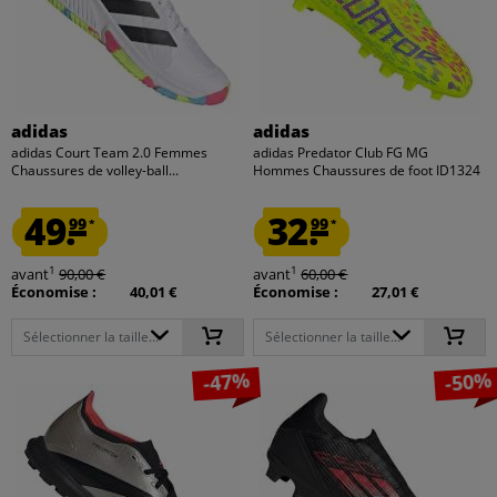
adidas
adidas
adidas Court Team 2.0 Femmes
adidas Predator Club FG MG
Chaussures de volley-ball...
Hommes Chaussures de foot ID1324
49.
32.
99
99
*
*
1
1
avant
90,00 €
avant
60,00 €
Économise :
40,01 €
Économise :
27,01 €
Sélectionner la taille...
Sélectionner la taille...
-47%
-50%