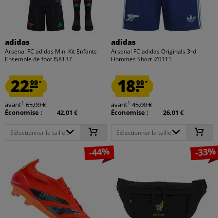
adidas
adidas
Arsenal FC adidas Mini Kit Enfants
Arsenal FC adidas Originals 3rd
Ensemble de foot IS8137
Hommes Short IZ0111
22.
18.
99
99
*
*
1
1
avant
65,00 €
avant
45,00 €
Économise :
42,01 €
Économise :
26,01 €
Sélectionner la taille...
Sélectionner la taille...
-44%
-33%