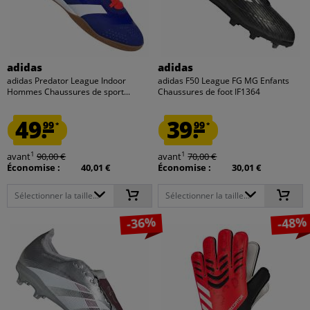
adidas
adidas
adidas Predator League Indoor
adidas F50 League FG MG Enfants
Hommes Chaussures de sport...
Chaussures de foot IF1364
49.
39.
99
99
*
*
1
1
avant
90,00 €
avant
70,00 €
Économise :
40,01 €
Économise :
30,01 €
Sélectionner la taille...
Sélectionner la taille...
-36%
-48%