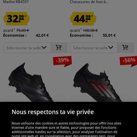
Maillot KB4597
Chaussures de foot à...
32.
44.
99
99
*
*
1
1
avant
75,00 €
avant
100,00 €
Économise :
42,01 €
Économise :
55,01 €
Sélectionner la taille...
Sélectionner la taille...
-39%
-56%
Nous respectons ta vie privée
Nous utilisons des cookies et autres technologies pour offrir nos sites
adidas
adidas
Internet d’une manière sure et fiable, pour proposer des fonctions
additionnelles basées sur ta sélection, pour analyser l’utilisation de
adidas Predator League FG Hommes
adidas F50 League FG / MG Hommes
notre site web et, en coopération avec des prestataires tiers, pour